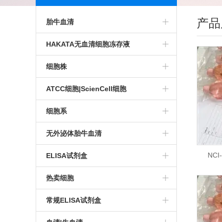
产品
胎牛血清
HAKATA胎牛血清
HAKATA无血清细胞冻存液
PAN胎牛血清
细胞株
Sigma胎牛血清
人肿瘤细胞株
ATCC细胞|ScienCell细胞
Cegrogen胎牛血清
人正常细胞株
ATCC细胞
细胞系
Sciencell胎牛血清
动物肿瘤细胞株
中枢神经细胞
复苏细胞
无外泌体胎牛血清
Gibco血清
动物正常细胞株
卵巢细胞
传代细胞
HAKATA无外泌体血清
NCI
ELISA试剂盒
TCB胎牛血清
生殖细胞
细胞株培养
SBI无外泌体胎牛血清
人ELISA试剂盒
热卖细胞
CLARK胎牛血清
脐带细胞
ATCC细胞
大鼠ELISA试剂盒
大鼠骨髓瘤细胞
常规ELISA试剂盒
10270-106胎牛血清
乳腺细胞
细胞株
小鼠ELISA试剂盒
人宫颈癌细胞