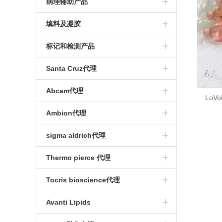
Waters色谱柱
病理辅助产品
Hyclone马血清
口腔细胞
植物ELISA试剂盒
人舌鳞癌细胞
鸡血清
引物
N2添加剂
封口膜
盖玻片和载玻片
填料及凝胶
新生牛血清
肺部细胞
昆虫ELISA试剂盒
酶
胶原酶
N+尼龙膜
免疫染色固定液
葡聚糖凝胶
标记和检测产品
优质国产血清
干细胞
转染试剂
酵母粉
一次性针头式滤器
染色缸
细胞结构探针
Santa Cruz代理
Gibco马血清
大鼠正常细胞
胰蛋白胨
血球计数板
Abcam代理
LoV
小鼠正常细胞
三羟甲基氨基甲烷Tris-base
Ambion代理
丙烯酰胺
sigma aldrich代理
蛋白酶K
Thermo pierce 代理
细胞分离液
Tocris bioscience代理
弗氏不*佐剂
Tocris bioscience试剂
Avanti Lipids
弗氏*佐剂