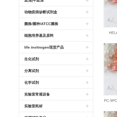
人白介素ELISA试剂盒
血清|牛血清
10099-141胎牛血清
视觉细胞
细胞系
兔子ELISA试剂盒
人卵巢癌细胞
人自身免疫ELISA试剂盒
胎牛血清
动物疫病诊断试剂盒
胎牛血清
心脏细胞
细胞培养
猴子ELISA试剂盒
人结肠癌细胞
人肝纤维化ELISA试剂盒
正常人血清|人AB血清
猪病检测ELISA试剂盒
菌株/菌种/ATCC菌株
Hyclone血清
HEL
肝脏细胞
传代细胞培养
豚鼠ELISA试剂盒
人胃癌细胞
人激素ELISA试剂盒
新生牛血清
禽病检测ELISA试剂盒
ATCC原代菌株
细胞培养基及原料
BOVOGEN胎牛血清
前列腺细胞
细胞株细胞系
猪ELISA试剂盒
人乳腺癌细胞
人糖尿病ELISA试剂盒
小鼠血清
牛病检测ELISA试剂盒
ATCC传代菌株
Gibco培养基
life invitrogen现货产品
胎牛血清价格
骨骼肌细胞
细胞株价格
牛ELISA试剂盒
人非小细胞肺癌细胞
人传染病ELISA试剂盒
大鼠血清
马病检测ELISA试剂盒
Hyclone培养基
血清
生化试剂
PAA胎牛血清
肠胃细胞
冻存细胞
羊ELISA试剂盒
人肺癌细胞
马血清
羊病检测ELISA试剂盒
细胞消化试剂
常规化学品
牛血清白蛋白BSA
分离试剂
BI胎牛血清
淋巴细胞
细胞形态
犬ELISA试剂盒
人肝癌细胞
猪血清
犬病检测ELISA试剂盒
培养基原料
凝胶
琼脂糖
化学试剂
Gemini胎牛血清
肾脏细胞
原代细胞
禽ELISA试剂盒
人膀胱癌细胞
山羊血清
鸭病监测ELISA试剂盒
细胞培养基
转染试剂
实验室常规设备
PC-9P
特殊胎牛血清
毛发细胞
鸭ELISA试剂盒
人骨肉瘤细胞
驴血清
鹅病检测ELISA试剂盒
添加剂
B-27无血清添加剂
厌氧罐/三菱厌氧罐
实验室耗材
进口胎牛血清
皮肤细胞
鱼ELISA试剂盒
人肾癌细胞
兔血清
核酸纯化试剂
Trizol Reagent 总RNA提取试剂