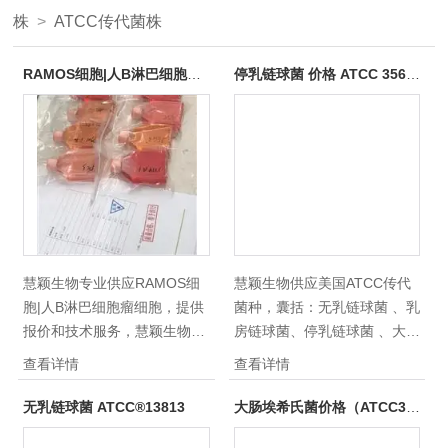
株
>
ATCC传代菌株
RAMOS细胞|人B淋巴细胞瘤细胞
停乳链球菌 价格 ATCC 35666
慧颖生物专业供应RAMOS细
慧颖生物供应美国ATCC传代
胞|人B淋巴细胞瘤细胞，提供
菌种，囊括：无乳链球菌 、乳
报价和技术服务，慧颖生物细
房链球菌、停乳链球菌 、大肠
胞库，品种齐全，*，慧颖生
埃希氏菌、肺炎克雷伯菌、铜
查看详情
查看详情
物诚信服务，欢迎新老客户咨
绿假单胞菌、流感嗜血杆菌、
询购买！
副流感嗜血杆菌、阴沟肠杆
无乳链球菌 ATCC®13813
大肠埃希氏菌价格（ATCC35218）
菌、产酸克雷伯菌等。提供3