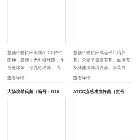
代菌种，状态良好，*，咨
询： ！
慧颖生物供应美国ATCC传代
慧颖生物供应成品平皿培养
菌种，囊括：无乳链球菌 、乳
基、分格平皿培养基、血培养
房链球菌、停乳链球菌 、大肠
及其他增菌培养基、管装成品
埃希氏菌、肺炎克雷伯菌、铜
培养基（10支/盒）、染色
查看详情
查看详情
绿假单胞菌、流感嗜血杆菌、
液、ATCC菌种、细胞株细胞
副流感嗜血杆菌、阴沟肠杆
系、人AB血清、Gibco原装正
大肠埃希氏菌（编号：O157：H7）
ATCC流感嗜血杆菌（货号：49247）
菌、产酸克雷伯菌等。提供3
品胎牛血清、Hyclone胎牛血
代菌种，状态良好，*，咨
清、PAA胎牛血清等，干燥培
询： ！
养基、细菌药敏试纸等。供应
的大肠埃希氏菌
（ATCC35218），状态良
好，*，咨询！