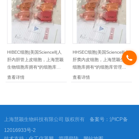
库成立至今，供应于全国各省
于全国各省市地区，拥有北京
市地区，拥有北京上海各地中
上海各地中科院研究所，复
科院研究所，复旦，瑞金，上
旦，瑞金，上药所等各大小型
药所等各大小型院校及企业。
院校及企业。
HIBEC细胞|美国Sciencell|人
HHSEC细胞|美国Sciencell|人
肝内胆管上皮细胞，上海慧颖
肝窦内皮细胞，上海慧颖生物
生物细胞库拥有*的细胞库管
细胞库拥有*的细胞库管理体
理体系，供应400多种类细胞
系，供应400多种类细胞株细
查看详情
查看详情
株细胞系，国内/外优质细胞供
胞系，国内/外优质细胞供应，
应，种类齐全，质量保证，，
种类齐全，质量保证，，
100%放心免费售后！自细胞
100%放心免费售后！自细胞
库成立至今，供应于全国各省
库成立至今，供应于全国各省
市地区，拥有北京上海各地中
市地区，拥有北京上海各地中
上海慧颖生物科技有限公司 版权所有
备案号：沪ICP备
科院研究所，复旦，瑞金，上
科院研究所，复旦，瑞金，上
药所等各大小型院校及企业。
药所等各大小型院校及企业。
12016933号-2
技术支持：
化工仪器网
管理登陆
网站地图