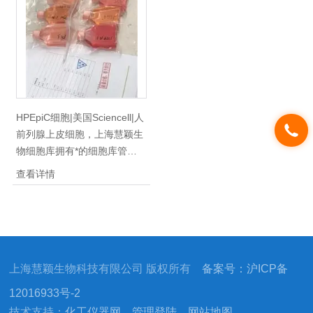
库成立至今，供应于全国各省
库成立至今，供应于全国各省
市地区，拥有北京上海各地中
市地区，拥有北京上海各地中
科院研究所，复旦，瑞金，上
科院研究所，复旦，瑞金，上
药所等各大小型院校及企业。
药所等各大小型院校及企业。
HPEpiC细胞|美国Sciencell|人
前列腺上皮细胞，上海慧颖生
物细胞库拥有*的细胞库管理
体系，供应400多种类细胞株
查看详情
细胞系，国内/外优质细胞供
应，种类齐全，质量保证，，
100%放心免费售后！自细胞
库成立至今，供应于全国各省
市地区，拥有北京上海各地中
上海慧颖生物科技有限公司 版权所有
备案号：沪ICP备
科院研究所，复旦，瑞金，上
药所等各大小型院校及企业。
12016933号-2
技术支持：
化工仪器网
管理登陆
网站地图