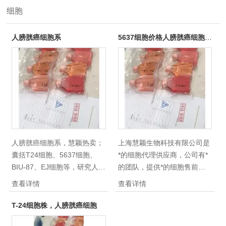
细胞
人膀胱癌细胞系
5637细胞价格人膀胱癌细胞形态
人膀胱癌细胞系，慧颖热卖；
上海慧颖生物科技有限公司是
囊括T24细胞、5637细胞、
*的细胞代理供应商，公司有*
BIU-87、EJ细胞等，研究人膀
的团队，提供*的细胞售前，
胱癌细胞对膀胱肿瘤的基础研
的细胞售后服务，为客户提供
查看详情
查看详情
究、实验治疗和抗癌新成果的
高品质的科研细胞，*，提供
研究有重要的作用，所售细胞
专业技术指导，保证品质。咨
T-24细胞株，人膀胱癌细胞
状态良好、*，咨询！
询5637细胞价格人膀胱癌细胞