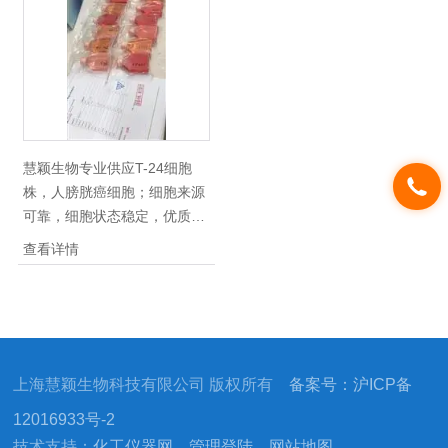
形态具体详情及相关产品，：/
。
慧颖生物专业供应T-24细胞
株，人膀胱癌细胞；细胞来源
可靠，细胞状态稳定，优质细
胞株细胞系，拥有一批专业技
查看详情
术团队，拥有*的细胞管理体
系，复苏时间稳定，*公
道，： ！另有进口胎牛血清、
培养基及原料产品，大量库
存，欢迎选购。
上海慧颖生物科技有限公司 版权所有
备案号：沪ICP备
12016933号-2
技术支持：
化工仪器网
管理登陆
网站地图