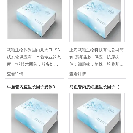
ELISA试剂盒|上海ELISA试剂
定，独立包装。全国订购：
盒；购买试剂盒，免费待测，
56980388！
可随时参观实验室，*的团
队，打造*的服务。
慧颖生物作为国内几大ELISA
上海慧颖生物科技有限公司简
试剂盒供应商，本着专业的态
称“慧颖生物”,供应：抗原抗
度，*的技术团队，服务好每
体；细胞株，菌株，培养基，
一个科研酶免实验者；慧颖生
分子生物学试剂等；化学检验
查看详情
查看详情
物供应的牛白血病抑制因子
试剂，免疫学检验试剂(激
(LIF)ELISA试剂盒，高品质，
素，肿瘤标志物，自身免疫，
牛血管内皮生长因子受体3（VEGFR-3）ELISA试剂盒
马血管内皮细胞生长因子（VEGF）ELISA 试剂盒
重复性好、质量稳定，独立包
脂肪代谢，骨代谢等)，微生
装。全国订购： 56980388！
物学检验试剂/组织细胞学检验
试剂，分子生物学检验试剂，
其它检验试剂。