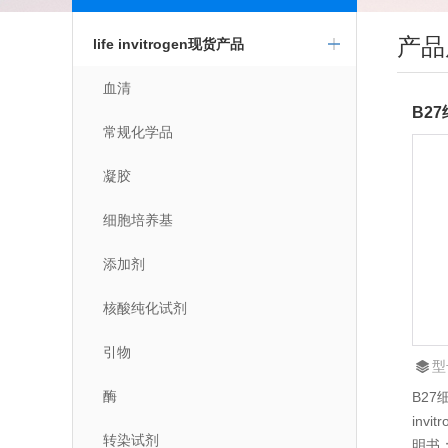
产品
life invitrogen现货产品
血清
常规化学品
凝胶
细胞培养基
添加剂
核酸纯化试剂
引物
型
酶
B2
invi
转染试剂
明书