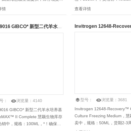
有N2添加剂*热卖中，B-27® 添加
替代培养基，报价：3927元，
详情
查看详情
无血清添加剂，用于海马神经元和其
更多Gibco胎牛血清，Gibco
枢神经系统（CNS）神经元的生长
基，Gibco血清替代品，Gibc
11269016 GIBCO* 新型二代羊水培养基AmnioMAX™ II Complete
持其短期或长期活性。咨询！
养基，致电客服专员！
型号：
浏览量：
3681
号：
浏览量：
4140
Invitrogen 12648-Recovery™ 
69016 GIBCO* 新型二代羊水培养基
Culture Freezing Mediu
oMAX™ II Complete 慧颖生物库存
卖中，规格：50ML，货期2-3
热销中，规格：100ML，*！确保原
保原装正品，产品名称：细胞冻
品，产品名称：新型二代羊水培养