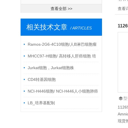
*，另
查看全部 >>
查看
剂是
他中
相关技术文章
和保
/ ARTICLES
Ramos-2G6-4C10细胞/人B淋巴细胞瘤
细胞 培养步骤
MHCC97-H细胞/ 高转移人肝癌细胞 培
养步骤
Jurkat细胞，Jurkat细胞株
CD4转基因细胞
NCI-H446细胞/ NCI-H446人小细胞肺癌
型
细胞 培养步骤
LB_培养基配制
112
Amni
现货
装正