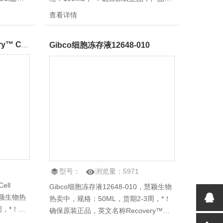
*格致电！
称：新型二代羊水培养基,英文名称：
查看详情
羊水培养
AmnioMAX™ II Complete ，其产品在国
o无血清培
内正规渠道进不来，我们帮客户解决这个
Invitrogen 12648-Recovery™ Cell Culture Freezing M
Gibco细胞冻存液12648-010
问题。
型号：
浏览量：
5971
Cell
Gibco细胞冻存液12648-010，慧颖生物
m，慧颖生物热
热卖中，规格：50ML，货期2-3周，*！
周，*！确
确保原装正品，英文名称Recovery™
存液,英
Cell Culture Freezing Medium，其产品