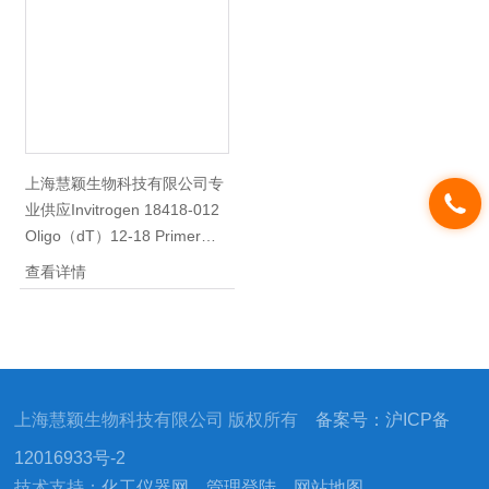
养基及原料试剂、各类胎牛血
Reagent 、B-27添加剂、凝胶
清、马血清等，如有需要，详
填料、常规化学试剂、培养基
询。
及原料试剂、各类胎牛血清、
小牛血清、猪血清、马血清
等，如有需要，详询。
上海慧颖生物科技有限公司专
业供应Invitrogen 18418-012
Oligo（dT）12-18 Primer，
常备现货，*。我公司主营Life
查看详情
Invitrogen产品，囊括TRIZOL
LS Reagent 、B-27添加剂、
常规化学试剂、培养基及原料
试剂、小牛血清、猪血清、马
血清等，如有需要，详
上海慧颖生物科技有限公司 版权所有
备案号：沪ICP备
询，：/。
12016933号-2
技术支持：
化工仪器网
管理登陆
网站地图