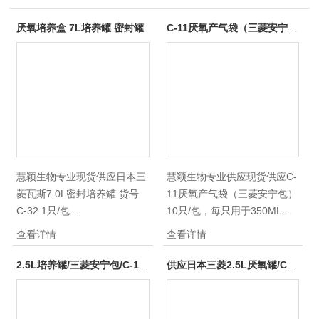
厌氧培养盒 7L培养罐 密封罐
C-11厌氧产气袋（三菱安宁包）
慧颖生物专业现货供应日本三
慧颖生物专业供应现货供应C-
菱瓦斯7.0L密封培养罐 货号
11厌氧产气袋（三菱安宁包）
C-32 1只/包
10只/包，每只用于350ML；
28.0×21.3×11.2cm；使用
现慧颖生物推出套餐：1只
查看详情
查看详情
2.5L安宁包3只；现慧颖生物
2.5L密封培养罐+1包厌氧产气
推出套餐：1只2.5L密封培养
袋+1包厌氧指示剂=1000元 现
2.5L培养罐/三菱安宁包/C-1厌氧产气袋/7L厌氧培养盒
供应日本三菱2.5L厌氧罐/CO2产气袋
罐+1包厌氧产气袋+1包厌氧指
货不多，咨询！
示剂=1000元 现货不多，咨
询！