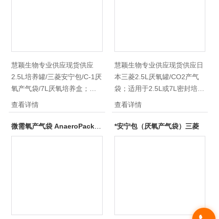
慧颖生物专业供应现货供应
慧颖生物专业供应现货供应日
2.5L培养罐/三菱安宁包/C-1厌
本三菱2.5L厌氧罐/CO2产气
氧产气袋/7L厌氧培养盒；现
袋；适用于2.5L或7L密封培养
慧颖生物推出套餐：1只2.5L
罐。现慧颖生物推出套餐：1
查看详情
查看详情
密封培养罐+1包厌氧产气袋+1
只2.5L密封培养罐+1包厌氧产
包厌氧指示剂=1000元 现货不
气袋+1包厌氧指示剂=1000元
微需氧产气袋 AnaeroPack安宁包 三菱产气袋
*安宁包（厌氧产气袋）三菱
多，咨询！
现货不多，咨询！