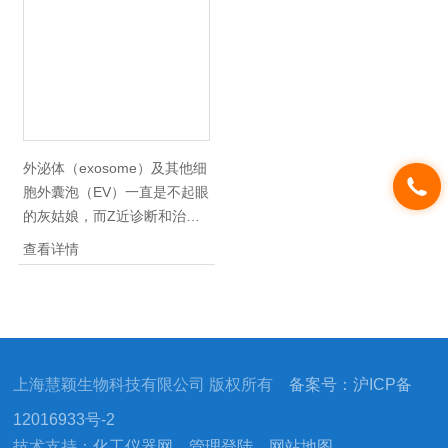
外泌体（exosome）及其他细
胞外囊泡（EV）一直是不起眼
的灰姑娘，而Z近诊断和治疗
潜力的发现，仿佛给这些小囊
查看详情
泡穿上了水晶鞋，使其一晃变
成光彩夺目的公主。慧颖生物
出售SBI无外泌体胎牛血清，
*，适用外泌体研究，-20℃，
特点：无支原体，无内毒素。
上海慧颖生物科技有限公司 版权所有
备案号：沪ICP备
常备现货，*，咨询！
12016933号-2
技术支持：
化工仪器网
管理登陆
网站地图