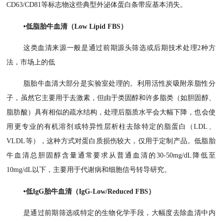
CD63/CD81等标志物这些典型外泌体蛋白条带应基本消失。
•低脂胎牛血清（Low Lipid FBS）
这类血清来源一般是通过前期源头筛选或后期技术处理
2种方
法，市场上的低
脂胎牛血清大部分是实验室处理的。利用活性炭吸附亲脂性分
子，虽然它主要用于去激素，但由于类固醇和许多脂类（如胆固醇、
脂肪酸）具有相似的疏水结构，处理后脂质水平会大幅下降，也会使
用更专业的有机溶剂或特异性层析柱去除特定的脂蛋白（
LDL、
VLDL等），这种方式对蛋白质损伤较大，仅用于定制产品。低脂胎
牛血清总胆固醇含量通常要求从普通血清的30-50mg/dL降低至
10mg/dL以下，主要用于代谢病和细胞信号转导研究。
•低IgG胎牛血清（IgG-Low/Reduced FBS）
是通过前期筛选或特定的生物化学手段，大幅度去除血清中内