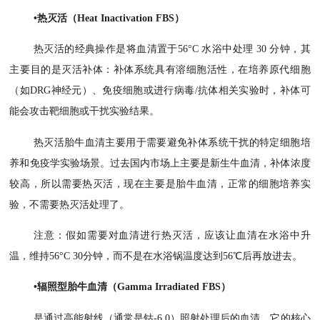
•热灭活（Heat Inactivation FBS）
热灭活的经典操作是将血清置于
56°C 水浴中处理 30 分钟，其
主要目的是灭活补体：补体系统具有溶细胞活性，在培养原代细胞
（如DRG神经元）、免疫细胞或进行病毒/抗体相关实验时，补体可
能会攻击靶细胞或干扰实验结果。
热灭活胎牛血清主要用于需要避免补体系统干扰的特定细胞培
养和免疫学实验场景。过去国内市场上主要是新生牛血清，补体浓度
较高，所以需要热灭活，现在主要是胎牛血清，正常的细胞培养实
验，不需要热灭活处理了。
注意：假如需要对血清进行热灭活，应该让血清在水浴中升
温，维持
56°C 30分钟，而不是在水浴锅温度达到56℃后再放进去。
•辐照型胎牛血清（Gamma Irradiated FBS）
是通过高能射线（通常是钴
-6 0）照射处理后的血清。它的核心