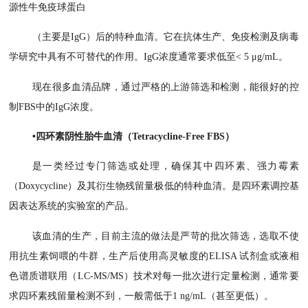
源性牛免疫球蛋白
（主要是
IgG）后的特种血清。它在抗体生产、免疫检测及病毒
学研究中具有不可替代的作用。IgG浓度通常要求低至< 5 μg/mL。
现在很多血清品牌，通过严格的上游筛选和检测，能很好的控
制
FBS中的IgG浓度。
•四环素阴性胎牛血清（Tetracycline-Free FBS）
是一类经过专门筛选或处理，确保其中四环素、强力霉素
（
Doxycycline）及其衍生物残留量极低的特种血清。是四环素调控基
因表达系统的实验室的产品。
该血清的生产，目前主流的做法是严苛的批次筛选，选取不使
用抗生素饲喂的牛群，生产后使用高灵敏度的
ELISA 试剂盒或液相
色谱质谱联用（LC-MS/MS）技术对每一批次进行定量检测，通常要
求四环素残留量检测不到，一般需低于1 ng/mL（甚至更低）。