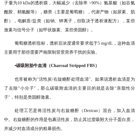
子量为
10 kDa的透析膜，大幅减少（去除率 >90%）氨基酸（如谷氨
酰胺、精氨酸等），糖类（主要是葡萄糖），代谢产物（如尿素、肌
酐），电解质/盐类（如钠、钾离子，但取决于透析液配方），某些
激素与信号分子（如甲状腺素、某些类固醇）。
葡萄糖透析指标，透析后浓度通常要求低于
5 mg/dL，这种血清
主要用于那些需要严格限制背景营养干扰的实验。
•碳吸附胎牛血清（Charcoal Stripped FBS）
也常被称为
“活性炭/右旋糖酐处理血清"。如果说透析血清是为
了去除“小分子"，那么碳吸附血清的主要目的就是去除“亲脂性分
子"，特别是类固醇激素。
处理工艺是将活性炭与右旋糖酐（
Dextran）混合，加入血清
中。右旋糖酐的作用是包裹活性炭，防止其过度吸附大分子蛋白质，
并减少对血清成分的粗暴损伤。