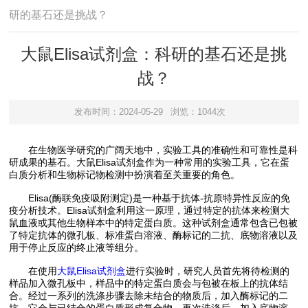
研的基石还是挑战？
大鼠Elisa试剂盒：科研的基石还是挑
战？
发布时间：2024-05-29
浏览：1044次
在生物医学研究的广阔天地中，实验工具的准确性和可靠性是科
研成果的基石。大鼠Elisa试剂盒作为一种常用的实验工具，它在蛋
白质分析和生物标记物检测中扮演着至关重要的角色。
Elisa(酶联免疫吸附测定)是一种基于抗体-抗原特异性反应的免
疫分析技术。Elisa试剂盒利用这一原理，通过特定的抗体来检测大
鼠血液或其他生物样本中的特定蛋白质。这种试剂盒通常包含已包被
了特定抗体的微孔板、标准蛋白溶液、酶标记的二抗、底物溶液以及
用于停止反应的终止液等组分。
在使用
大鼠Elisa试剂盒
进行实验时，研究人员首先将待检测的
样品加入微孔板中，样品中的特定蛋白质会与包被在板上的抗体结
合。经过一系列的洗涤步骤去除未结合的物质后，加入酶标记的二
抗，它会与已结合的蛋白质形成复合物。再次洗涤后，加入底物溶