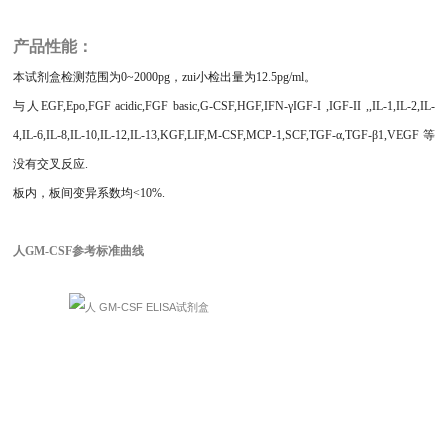
产品性能：
本试剂盒检测范围为0~2000pg，zui小检出量为12.5pg/ml。
与人EGF,Epo,FGF acidic,FGF basic,G-CSF,HGF,IFN-γIGF-I ,IGF-II ,,IL-1,IL-2,IL-
4,IL-6,IL-8,IL-10,IL-12,IL-13,KGF,LIF,M-CSF,MCP-1,SCF,TGF-α,TGF-β1,VEGF等
没有交叉反应.
板内，板间变异系数均<10%.
人GM-CSF参考标准曲线