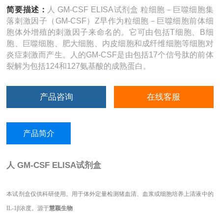
简要描述：
人 GM-CSF ELISA试剂盒 粒细胞－巨噬细胞集
落刺激因子（GM-CSF）Z早作为粒细胞－巨噬细胞前体细
胞体外增殖的刺激因子来命名的。它可由包括T细胞、B细
胞、巨噬细胞、肥大细胞、内皮细胞和成纤维细胞等细胞对
炎症刺激而产生。人的GM-CSF是由包括17个信号肽的前体
裂解为包括124和127氨基酸的成熟蛋白。
产品咨询
在线客服
产品简介
人 GM-CSF ELISA试剂盒
本试剂盒仅供科研使用。用于体外定量检测猪血清、血浆或细胞培养上清液中的
IL-1β浓度。源于
慧颖生物