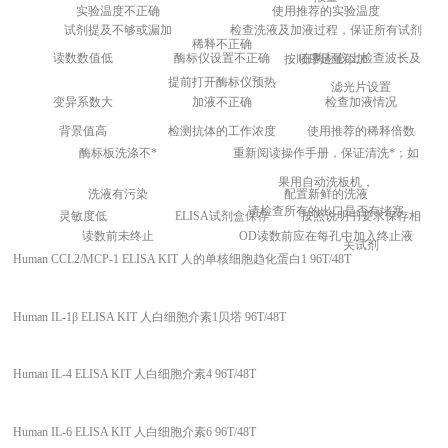
实验温度不正确
使用推荐的实验温度
试剂提及不够或漏加
检查洗液及加液过程，保证所有试剂
稀释不正确
读数数值低
酶标仪设置不正确
在酶标仪上检查波长及
按顺序足量添加
提前打开酶标仪预热
滤光片设置
变异系数大
加液不正确
检查加液情况
背景值高
检测抗体的工作浓度
使用推荐的稀释倍数
酶标板洗涤不*
重新阅读操作手册，保证清洗*；如
果用自动洗板机，
洗液有污染
配置新鲜的洗液
请检查所有的出口是否有堵塞
灵敏度低
ELISA
试剂盒保存
按照说明书要求保存相
读数前未终止
OD
读数前应在每孔中加入终止液
关试剂
Human CCL2/MCP-1 ELISA KIT 人的单核细胞趋化蛋白1 96T/48T
Human IL-1β ELISA KIT 人白细胞介素1贝塔 96T/48T
Human IL-4 ELISA KIT 人白细胞介素4 96T/48T
Human IL-6 ELISA KIT 人白细胞介素6 96T/48T