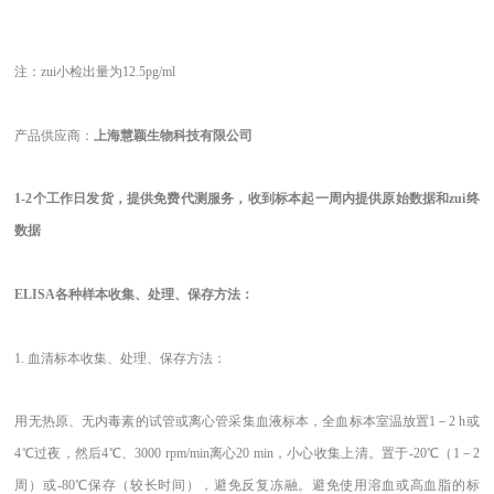
注：zui小检出量为12.5pg/ml
产品供应商：
上海慧颖生物科技有限公司
1-2
个工作日发货，提供免费代测服务，收到标本起一周内提供原始数据和zui终
数据
ELISA
各种样本收集、处理、保存方法：
1.
血清标本收集、处理、保存方法：
用无热原、无内毒素的试管或离心管采集血液标本，全血标本室温放置1－2 h或
4℃过夜，然后4℃、3000 rpm/min离心20 min，小心收集上清。置于-20℃（1－2
周）或-80℃保存（较长时间），避免反复冻融。避免使用溶血或高血脂的标