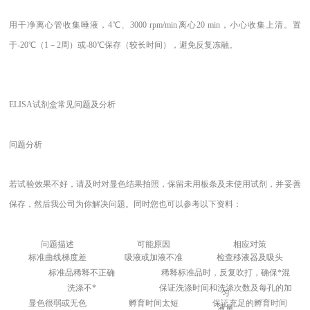
用干净离心管收集唾液，4℃、3000 rpm/min离心20 min，小心收集上清。置
于-20℃（1－2周）或-80℃保存（较长时间），避免反复冻融。
ELISA
试剂盒常见问题及分析
问题分析
若试验效果不好，请及时对显色结果拍照，保留未用板条及未使用试剂，并妥善
保存，然后我公司为你解决问题。同时您也可以参考以下资料：
问题描述
可能原因
相应对策
标准曲线梯度差
吸液或加液不准
检查移液器及吸头
标准品稀释不正确
稀释标准品时，反复吹打，确保*混
洗涤不*
保证洗涤时间和洗涤次数及每孔的加
匀
显色很弱或无色
孵育时间太短
保证充足的孵育时间
液量