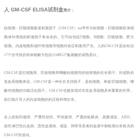
人 GM-CSF ELISA试剂盒
简介：
粒细胞－巨噬细胞集落刺激因子（GM-CSF）zui早作为粒细胞－巨噬细胞前体细
胞体外增殖的刺激因子来命名的。它可由包括T细胞、B细胞、巨噬细胞、肥大
细胞、内皮细胞和成纤维细胞等细胞对炎症刺激而产生。人的GM-CSF是由包括
17个信号肽的前体裂解为包括124和127氨基酸的成熟蛋白。
GM-CSF是红细胞系、巨核细胞和嗜酸粒细胞等的祖细胞的生长因子。对成熟的
造血系细胞来说，GM-CSF是一种生长支持因子，是粒细胞、单核/巨噬细胞、嗜
酸性细胞的功能活化因子。GM-CSF也被发现对非造血系细胞具有重要的作用，
如它能介导人的内皮细胞的的迁移和增生等。
在人的前列腺癌、严重性创伤、甲状腺癌、严重的粘膜炎、真菌感染、AIDS、
急性淋巴性白血病、恶性血液病、感染、肺癌等患者的血液中都检测出有相关的
GM-CSF的波动。