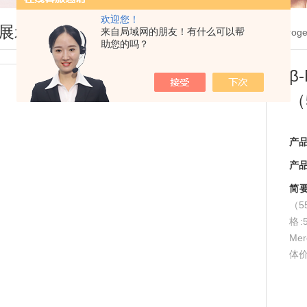
欢迎您！
展示
来自局域网的朋友！有什么可以帮
您现在的位置：
首页
>
产品展示
>
life invit
助您的吗？
β
（
产
产
简
（5
格
Mer
体价