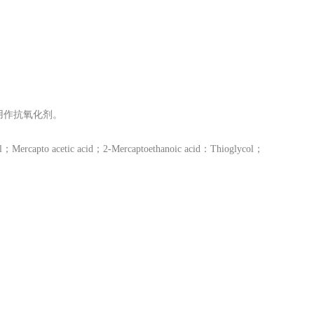
用作抗氧化剂。
cetic acid；2-Mercaptoethanoic acid：Thioglycol；