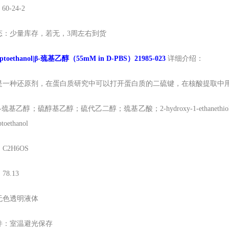
0-24-2
态：少量库存，若无，
3周左右到货
aptoethanol|β-巯基乙醇（55mM in D-PBS）21985-023
详细介绍：
是一种还原剂，在蛋白质研究中可以打开蛋白质的二硫键，在核酸提取中
基乙醇；硫醇基乙醇；硫代乙二醇；巯基乙酸；2-hydroxy-1-ethanethiol；Mercapto a
toethanol
C2H6OS
8.13
无色透明液体
件：室温避光保存