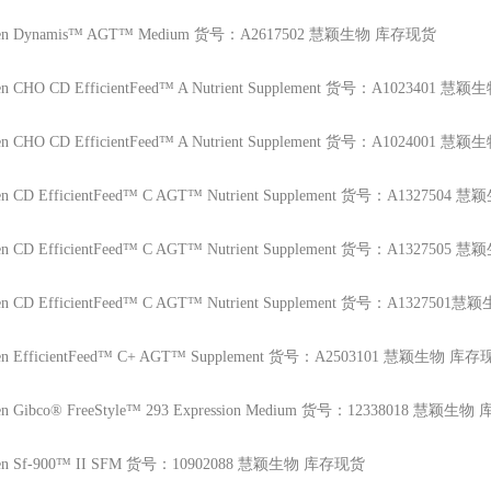
en
Dynamis™ AGT™ Medium 货号：A2617502 慧颖生物 库存现货
en
CHO CD EfficientFeed™ A Nutrient Supplement 货号：A1023401 
en
CHO CD EfficientFeed™ A Nutrient Supplement 货号：A1024001 
en
CD EfficientFeed™ C AGT™ Nutrient Supplement 货号：A132750
en
CD EfficientFeed™ C AGT™ Nutrient Supplement 货号：A132750
en
CD EfficientFeed™ C AGT™ Nutrient Supplement 货号：A132750
en
EfficientFeed™ C+ AGT™ Supplement 货号：A2503101 慧颖生物 库
en
Gibco® FreeStyle™ 293 Expression Medium 货号：12338018 慧颖生
en
Sf-900™ II SFM 货号：10902088 慧颖生物 库存现货