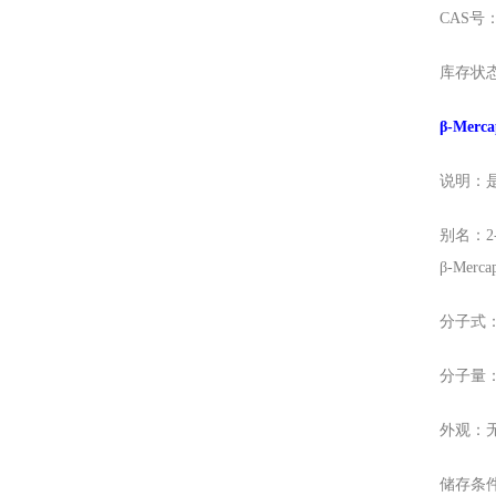
CAS号：6
库存状
β-Merc
说明：
别名：2-巯
β-Mercap
分子式：
分子量：7
外观：
储存条