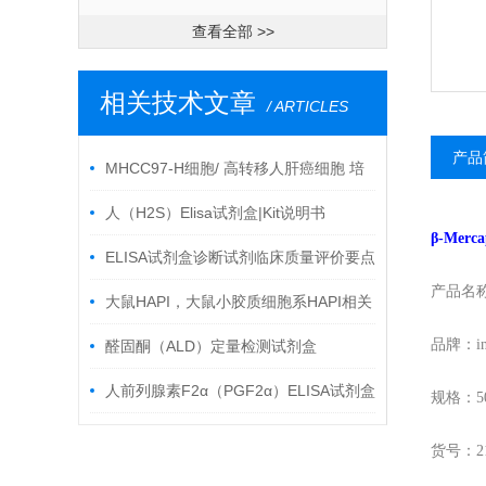
查看全部 >>
相关技术文章
/ ARTICLES
产品
MHCC97-H细胞/ 高转移人肝癌细胞 培
养步骤
人（H2S）Elisa试剂盒|Kit说明书
β-Merc
ELISA试剂盒诊断试剂临床质量评价要点
产品名
大鼠HAPI，大鼠小胶质细胞系HAPI相关
培养
品牌：inv
醛固酮（ALD）定量检测试剂盒
人前列腺素F2α（PGF2α）ELISA试剂盒
规格：
5
说明书
货号：
2