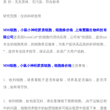
质
控：无支原体、无污染、符合标准
研究范围：
仅供科研使用
MM
细胞，小鼠小神经胶质细胞，细胞株价格
,
上海
慧颖
生物科技有
限公司
是
美国
ScienCell
*的
细胞
代理
供应商，
公司有*的团队，提供zui
专业的细胞售前，的细胞售后
服务
，为客户提供
高品质的
科研细胞
，
*，提供专业技术指导
，
保证品质
，
欢迎广大用户选购。
MM
细胞，小鼠小神经胶质细胞，细胞株价格
注意事项：
1、收到细胞，请查看瓶子是否有破裂，培养基是否漏出，是否浑
浊，如有请尽快。
2、收到细胞，如包装完好，请在显微镜下观察细胞。,由于运输过程
中的问题，细胞培养瓶中的贴壁细胞有可能从瓶壁中脱落下来，显微