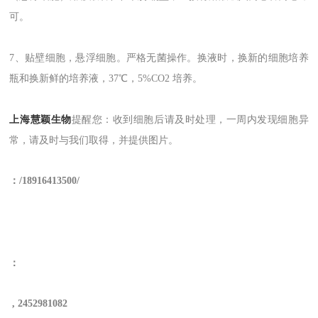
可。
7、贴壁细胞，悬浮细胞。严格无菌操作。换液时
，
换新的细胞培养
瓶和换新鲜的培养液，37℃，5%CO2 培养。
上海慧颖生物
提醒您
：收到细胞后请及时处理，一周内发现细胞异
常，请及时与我们取得，并提供图片。
：
/
18
916413500/
：
,
2452981082