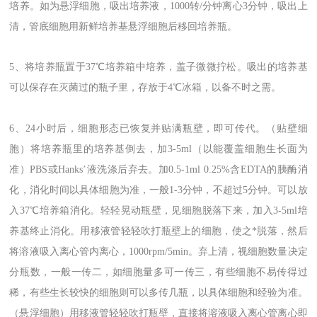
培养。如为悬浮细胞，吸出培养液，1000转/分钟离心3分钟，吸出上
清，管底细胞用新鲜培养基悬浮细胞后移回培养瓶。
5、将培养瓶置于37℃培养箱中培养，盖子微微拧松。吸出的培养基
可以保存在灭菌过的瓶子里，存放于4℃冰箱，以备不时之需。
6、24小时后，细胞形态已恢复并贴满瓶壁，即可传代。（贴壁细
胞）将培养瓶里的培养基倒去，加3-5ml（以能覆盖细胞生长面为
准）PBS或Hanks’液洗涤后弃去。加0.5-1ml 0.25%含EDTA的胰酶消
化，消化时间以具体细胞为准，一般1-3分钟，不超过5分钟。可以放
入37℃培养箱消化。轻轻晃动瓶壁，见细胞脱落下来，加入3-5ml培
养基终止消化。用移液管轻轻吹打瓶壁上的细胞，使之*脱落，然后
将溶液吸入离心管内离心，1000rpm/5min。弃上清，视细胞数量决定
分瓶数，一般一传二，如细胞量多可一传三，有些细胞不易传得过
稀，有些生长较快的细胞则可以多传几瓶，以具体细胞和经验为准。
（悬浮细胞）用移液管轻轻吹打瓶壁，直接将溶液吸入离心管离心即