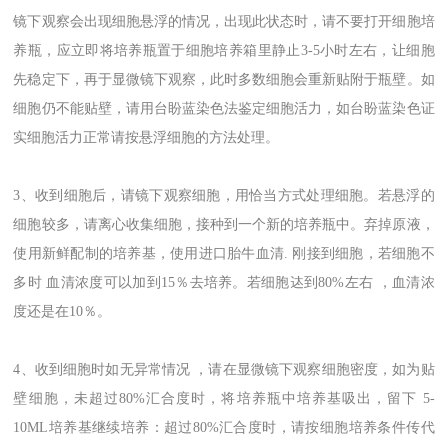
镜下观察会出现细胞悬浮的情况，出现此状态时，请不要打开细胞培
养瓶，应立即将培养瓶置于细胞培养箱里静止3-5小时左右，让细胞
先稳定下，再于显微镜下观察，此时多数细胞会重新贴附于瓶壁。如
细胞仍不能贴壁，请用台盼蓝染色法鉴定细胞活力，如台盼蓝染色证
实细胞活力正常请按悬浮细胞的方法处理。
3、收到细胞后，请镜下观察细胞，用恰当方式处理细胞。若悬浮的
细胞较多，请离心收集细胞，接种到一个新的培养瓶中。弃掉原液，
使用新鲜配制的培养基，使用进口胎牛血清. 刚接到细胞，若细胞不
多时 血清浓度可以加到15％去培养。若细胞迏到80%左右 ，血清浓
度还是在10％。
4、收到细胞时如无异常情况 ，请在显微镜下观察细胞密度，如为贴
壁细胞，未超过80%汇合度时，将培养瓶中培养基吸出，留下 5-
10ML培养基继续培养：超过80%汇合度时，请按细胞培养条件传代