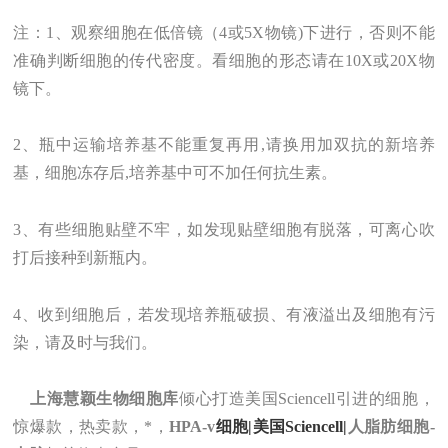
注：1、观察细胞在低倍镜（4或5X物镜)下进行，否则不能
准确判断细胞的传代密度。看细胞的形态请在10X或20X物
镜下。
2、瓶中运输培养基不能重复再用,请换用加双抗的新培养
基，细胞冻存后,培养基中可不加任何抗生素。
3、有些细胞贴壁不牢，如发现贴壁细胞有脱落，可离心吹
打后接种到新瓶内。
4、收到细胞后，若发现培养瓶破损、有液溢出及细胞有污
染，请及时与我们。
上海
慧颖
生物
细胞库
倾心打造美国Sciencell引进的细胞，
惊爆款，热卖款，*
，
HPA-v
细胞|美国Sciencell|
人脂肪细胞-