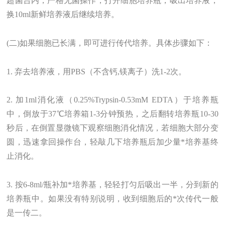
超菌台内，严格无菌操作，打开细胞培养瓶，吸出培养液，
换10ml新鲜培养液后继续培养。
(二)如果细胞已长满，即可进行传代培养。具体步骤如下：
1. 弃去培养液，用PBS（不含钙,镁离子）洗1-2次。
2. 加1ml消化液（0.25%Trypsin-0.53mM EDTA）于培养瓶
中，倒放于37℃培养箱1-3分钟预热，之后翻转培养瓶10-30
秒后，在倒置显微镜下观察细胞消化情况，若细胞大部分变
圆，迅速拿回操作台，轻敲几下培养瓶后加少量*培养基终
止消化。
3. 按6-8ml/瓶补加*培养基，轻轻打匀后吸出一半，分到新的
培养瓶中。如果没有特别说明，收到细胞后的*次传代一般
是一传二。