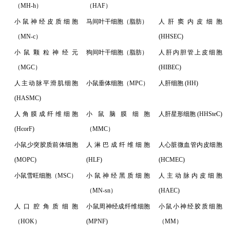
（MH-h）
（HAF）
小鼠神经皮质细胞
马间叶干细胞（脂肪）
人肝窦内皮细胞
（MN-c）
(HHSEC)
小鼠颗粒神经元
狗间叶干细胞（脂肪）
人肝内胆管上皮细胞
（MGC）
(HIBEC)
人主动脉平滑肌细胞
小鼠垂体细胞（MPC）
人肝细胞 (HH)
(HASMC)
人角膜成纤维细胞
小鼠脑膜细胞
人肝星形细胞 (HHSteC)
(HcorF)
（MMC）
小鼠少突胶质前体细胞
人淋巴成纤维细胞
人心脏微血管内皮细胞
(MOPC)
(HLF)
(HCMEC)
小鼠雪旺细胞（MSC）
小鼠神经黑质细胞
人主动脉内皮细胞
（MN-sn）
(HAEC)
人口腔角质细胞
小鼠周神经成纤维细胞
小鼠小神经胶质细胞
（HOK）
(MPNF)
（MM）