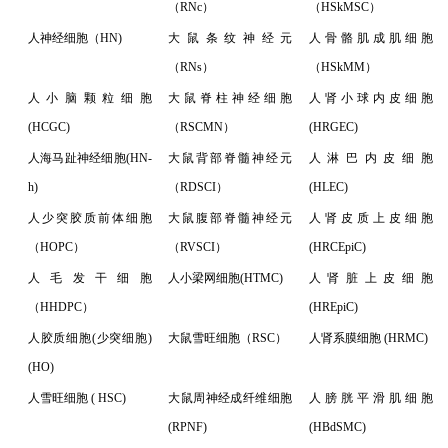
（RNc）
（HSkMSC）
人神经细胞（HN)
大鼠条纹神经元
人骨骼肌成肌细胞
（RNs）
（HSkMM）
人小脑颗粒细胞
大鼠脊柱神经细胞
人肾小球内皮细胞
(HCGC)
（RSCMN）
(HRGEC)
人海马趾神经细胞(HN-
大鼠背部脊髓神经元
人淋巴内皮细胞
h)
（RDSCI）
(HLEC)
人少突胶质前体细胞
大鼠腹部脊髓神经元
人肾皮质上皮细胞
（HOPC）
（RVSCI）
(HRCEpiC)
人毛发干细胞
人小梁网细胞(HTMC)
人肾脏上皮细胞
（HHDPC）
(HREpiC)
人胶质细胞(少突细胞)
大鼠雪旺细胞（RSC）
人肾系膜细胞 (HRMC)
(HO)
人雪旺细胞 ( HSC)
大鼠周神经成纤维细胞
人膀胱平滑肌细胞
(RPNF)
(HBdSMC)