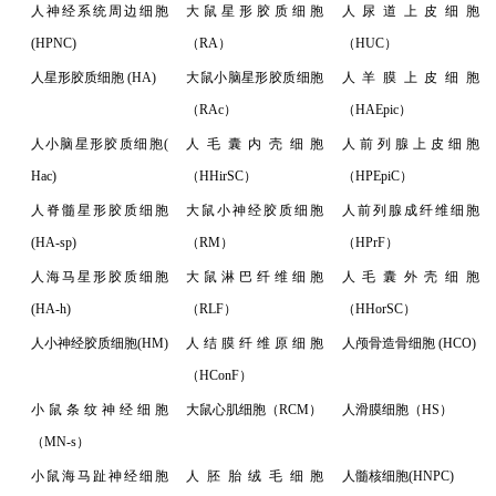
人神经系统周边细胞
大鼠星形胶质细胞
人尿道上皮细胞
(HPNC)
（RA）
（HUC）
人星形胶质细胞 (HA)
大鼠小脑星形胶质细胞
人羊膜上皮细胞
（RAc）
（HAEpic）
人小脑星形胶质细胞(
人毛囊内壳细胞
人前列腺上皮细胞
Hac)
（HHirSC）
（HPEpiC）
人脊髓星形胶质细胞
大鼠小神经胶质细胞
人前列腺成纤维细胞
(HA-sp)
（RM）
（HPrF）
人海马星形胶质细胞
大鼠淋巴纤维细胞
人毛囊外壳细胞
(HA-h)
（RLF）
（HHorSC）
人小神经胶质细胞(HM)
人结膜纤维原细胞
人颅骨造骨细胞 (HCO)
（HConF）
小鼠条纹神经细胞
大鼠心肌细胞（RCM）
人滑膜细胞（HS）
（MN-s）
小鼠海马趾神经细胞
人胚胎绒毛细胞
人髓核细胞(HNPC)