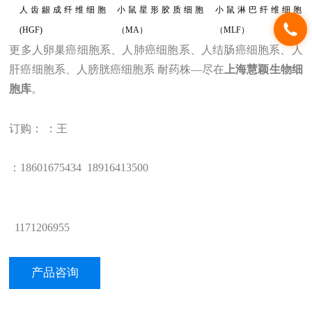
人齿龈成纤维细胞
小鼠星形胶质细胞
小鼠淋巴纤维细胞
(HGF)
（MA）
（MLF）
更多人卵巢癌细胞系、人肺癌细胞系、人结肠癌细胞系、人
肝癌细胞系、人膀胱癌细胞系 耐药株
—
尽在
上海
慧颖
生物
细
胞库
。
订购： ：王
：1
8601675434
18
916413500
1171206955
产品咨询