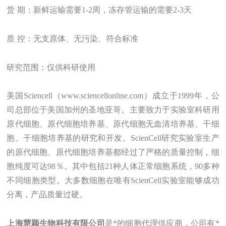
货
期：新鲜运输需要1-2周，冻存管运输的需要2-3天
质
控：无支原体、无污染、符合标准
研究范围：
仅供科研使用
美国Sciencell（www
.
sciencellonline.com）成立于1999年，公
司总部位于美国加州的圣地亚哥。主要致力于实验室科研用
原代细胞、原代细胞培养基、原代细胞无血清培养基、干细
胞、干细胞培养基的研究和开发。ScienCell研究实验室生产
的原代细胞、原代细胞培养基都经过了严格的质量控制，细
胞纯度可达98％。其中包括21种人体正常细胞系统，90多种
不同细胞类型。大多数细胞在唯有ScienCell实验室能够成功
分离，产品质量过硬。
上海
慧颖
生物科技有限公司
是
*的
细胞
代理
供应商，
公司有*