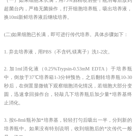
（一）如果细胞未长满，用75%酒精喷洒整个瓶消毒后放到
超菌台内，严格无菌操作，打开细胞培养瓶，吸出培养液，
换10ml新鲜培养液后继续培养。
(二)如果细胞已长满，即可进行传代培养。具体步骤如下：
1. 弃去培养液，用PBS（不含钙,镁离子）洗1-2次。
2. 加1ml消化液（0.25%Trypsin-0.53mM EDTA）于培养瓶
中，倒放于37℃培养箱1-3分钟预热，之后翻转培养瓶10-30
秒后，在倒置显微镜下观察细胞消化情况，若细胞大部分变
圆，迅速拿回操作台，轻敲几下培养瓶后加少量*培养基终
止消化。
3. 按6-8ml/瓶补加*培养基，轻轻打匀后吸出一半，分到新的
培养瓶中。如果没有特别说明，收到细胞后的*次传代一般