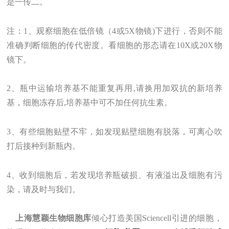
是一传二。
注：1、观察细胞在低倍镜（4或5X物镜)下进行，否则不能
准确判断细胞的传代密度。看细胞的形态请在10X或20X物
镜下。
2、瓶中运输培养基不能重复再用,请换用加双抗的新培养
基，细胞冻存后,培养基中可不加任何抗生素。
3、有些细胞贴壁不牢，如发现贴壁细胞有脱落，可离心吹
打后接种到新瓶内。
4、收到细胞后，若发现培养瓶破损、有液溢出及细胞有污
染，请及时与我们。
上海
慧颖
生物
细胞库
倾心打造美国Sciencell引进的细胞，