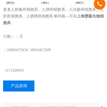
(HGF)
（MA）
（MLF）
更多人卵巢癌细胞系、人肺癌细胞系、人结肠癌细胞系、人
肝癌细胞系、人膀胱癌细胞系 耐药株
—
尽在
上海
慧颖
生物
细
胞库
。
订购： ：王
：1
8601675434
18
916413500
1171206955
产品咨询