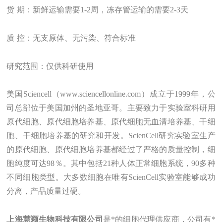
货
期：新鲜运输需要1-2周，冻存管运输的需要2-3天
质
控：无支原体、无污染、符合标准
研究范围：
仅供科研使用
美国Sciencell（www
.
sciencellonline.com）成立于1999年，公
司总部位于美国加州的圣地亚哥。主要致力于实验室科研用
原代细胞、原代细胞培养基、原代细胞无血清培养基、干细
胞、干细胞培养基的研究和开发。ScienCell研究实验室生产
的原代细胞、原代细胞培养基都经过了严格的质量控制，细
胞纯度可达98％。其中包括21种人体正常细胞系统，90多种
不同细胞类型。大多数细胞在唯有ScienCell实验室能够成功
分离，产品质量过硬。
上海
慧颖
生物科技有限公司
是
*的
细胞
代理
供应商，
公司有*