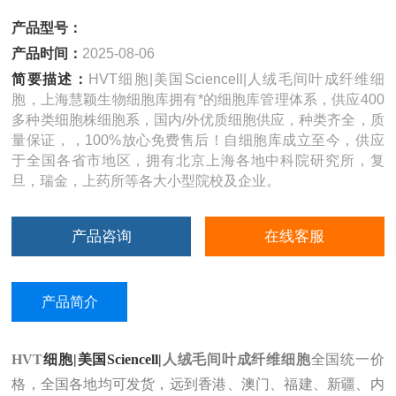
产品型号：
产品时间：
2025-08-06
简要描述：
HVT细胞|美国Sciencell|人绒毛间叶成纤维细
胞，上海慧颖生物细胞库拥有*的细胞库管理体系，供应400
多种类细胞株细胞系，国内/外优质细胞供应，种类齐全，质
量保证，，100%放心免费售后！自细胞库成立至今，供应
于全国各省市地区，拥有北京上海各地中科院研究所，复
旦，瑞金，上药所等各大小型院校及企业。
产品咨询
在线客服
产品简介
HVT
细胞|美国Sciencell|
人绒毛间叶成纤维细胞
全国统一价
格，全国各地均可发货，远到香港、澳门、福建、新疆、内