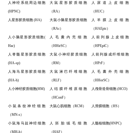
人神经系统周边细胞
大鼠星形胶质细胞
人尿道上皮细胞
(HPNC)
（RA）
（HUC）
人星形胶质细胞 (HA)
大鼠小脑星形胶质细胞
人羊膜上皮细胞
（RAc）
（HAEpic）
人小脑星形胶质细胞(
人毛囊内壳细胞
人前列腺上皮细胞
Hac)
（HHirSC）
（HPEpiC）
人脊髓星形胶质细胞
大鼠小神经胶质细胞
人前列腺成纤维细胞
(HA-sp)
（RM）
（HPrF）
人海马星形胶质细胞
大鼠淋巴纤维细胞
人毛囊外壳细胞
(HA-h)
（RLF）
（HHorSC）
人小神经胶质细胞(HM)
人结膜纤维原细胞
人颅骨造骨细胞 (HCO)
（HConF）
小鼠条纹神经细胞
大鼠心肌细胞（RCM）
人滑膜细胞（HS）
（MN-s）
小鼠海马趾神经细胞
人胚胎绒毛细胞
人髓核细胞(HNPC)
（MH-h）
（HAF）