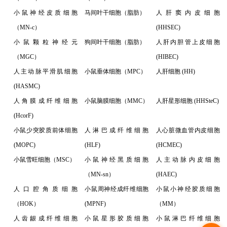
小鼠神经皮质细胞
马间叶干细胞（脂肪）
人肝窦内皮细胞
（MN-c）
(HHSEC)
小鼠颗粒神经元
狗间叶干细胞（脂肪）
人肝内胆管上皮细胞
（MGC）
(HIBEC)
人主动脉平滑肌细胞
小鼠垂体细胞（MPC）
人肝细胞 (HH)
(HASMC)
人角膜成纤维细胞
小鼠脑膜细胞（MMC）
人肝星形细胞 (HHSteC)
(HcorF)
小鼠少突胶质前体细胞
人淋巴成纤维细胞
人心脏微血管内皮细胞
(MOPC)
(HLF)
(HCMEC)
小鼠雪旺细胞（MSC）
小鼠神经黑质细胞
人主动脉内皮细胞
（MN-sn）
(HAEC)
人口腔角质细胞
小鼠周神经成纤维细胞
小鼠小神经胶质细胞
（HOK）
(MPNF)
（MM）
人齿龈成纤维细胞
小鼠星形胶质细胞
小鼠淋巴纤维细胞