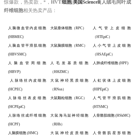
惊爆款，热卖款，*
，
HVT
细胞|美国Sciencell|
人绒毛间叶成
纤维细胞
相关热卖
产品
：
人脑微血管内皮细胞
大鼠垂体细胞（RPC）
人气管上皮细胞
(HBMEC)
（HTEpiC）
人脑血管平滑肌细胞
大鼠脑膜细胞（RMC）
人小气管上皮细胞
(HBVSMC)
（HSAEpiC）
人脑血管周细胞
人毛发基质细胞
人肺成纤维细胞 (HPF)
(HBVP)
（HHZMC）
人脉络丝内皮细胞
大鼠神经黑质细胞
人虹状体上皮细胞
(HCPEC)
（RNsn）
(HIPEpiC)
人脉络丝表皮细胞
大鼠颗粒细胞（RGC）
人气管平滑肌细胞
(HCPEpiC)
(HTSMC)
人脉络丝成纤维细胞
大鼠海马趾神经细胞
人骨骼肌细胞 (HSkMC)
(HCPF)
（RHh）
人脑膜细胞 (HMC)
大鼠神经皮质细胞
人骨骼肌星形细胞