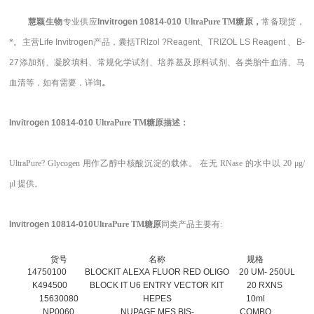
慧颖生物
专业供应
Invitrogen
10814-010
UltraPure
TM
糖原
，
常备现货，
*。主营
Life Invitrogen
产品，囊括
TRlzol ?Reagent、TRIZOL LS Reagent 、B-
27
添加剂、凝胶填料、常规化学试剂、培养基及原料试剂、各类胎牛血清、马
血清等，如有需要，
详询
。
Invitrogen
10814-010
UltraPure
TM
糖原
描述
：
UltraPure? Glycogen 用作乙醇中核酸沉淀的载体。 在无 RNase 的水中以 20 μg/
μl 提供。
Invitrogen
10814-010
UltraPure
TM
糖原
同类产品主要有:
货号
名称
规格
14750100
BLOCKIT ALEXA FLUOR RED OLIGO
20 UM- 250UL
K494500
BLOCK IT U6 ENTRY VECTOR KIT
20 RXNS
15630080
HEPES
10ml
NP0060
NUPAGE MES BIS-
COMBO