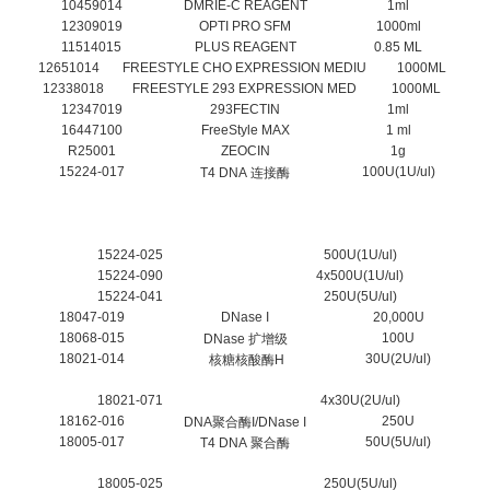
10459014
DMRIE-C REAGENT
1ml
12309019
OPTI PRO SFM
1000ml
11514015
PLUS REAGENT
0.85 ML
12651014
FREESTYLE CHO EXPRESSION MEDIU
1000ML
12338018
FREESTYLE 293 EXPRESSION MED
1000ML
12347019
293FECTIN
1ml
16447100
FreeStyle MAX
1 ml
R25001
ZEOCIN
1g
15224-017
100U(1U/ul)
T4 DNA 连接酶
15224-025
500U(1U/ul)
15224-090
4x500U(1U/ul)
15224-041
250U(5U/ul)
18047-019
DNase I
20,000U
18068-015
100U
DNase 扩增级
18021-014
30U(2U/ul)
核糖核酸酶H
18021-071
4x30U(2U/ul)
18162-016
250U
DNA聚合酶I/DNase I
18005-017
50U(5U/ul)
T4 DNA 聚合酶
18005-025
250U(5U/ul)