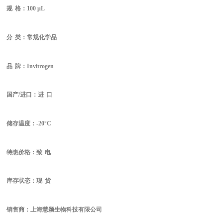
规
格：100 μL
分
类：常规化学品
品
牌：Invitrogen
国产/进口：进
口
储存温度：-20°C
特惠价格：致
电
库存状态：现
货
销售商：
上海慧颖生物科技有限公司