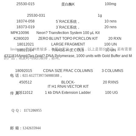
25530-015
100mg
蛋白酶K
25530-031
1g
18374-058
10 rxns
5`RACE系统，
18373-019
20 rxns
3`RACE系统，
MPK10096
Neon? Transfection System 100 μL Kit
K280020
ZERO BLUNT TOPO PCRCLON KIT
20 RXN
18012021
LARGE FRAGMENT
100 UN
Invitrogen
产品
种类较多，本展台无法一一体现
，
以上是部分产品，若有需要
18021014
RNASE H (E.COLI)
30 UN
4311816
AmpliTaq Gold? DNA Polymerase, 1000 units with Gold Buffer and MgC
的产品，请及时与我们取得，
咨询。
18092015
CDNA SIZE FRAC COLUMNS
3 COLUMNS
电
话：
021-
61277397/
56980388
，
450512
BLOCK-
20 RXNS
IT H1 RNAI VECTOR KIT
10511012
1 kb DNA Extension Ladder
100 UG
传
真：
Q
Q
：
1171206955
邮
箱：1242635944