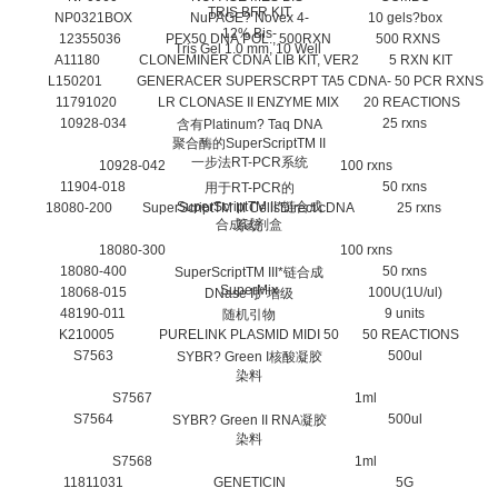
TRIS BFR KIT
NP0321BOX
NuPAGE? Novex 4-
10 gels?box
12% Bis-
12355036
PFX50 DNA POL., 500RXN
500 RXNS
Tris Gel 1.0 mm, 10 Well
A11180
CLONEMINER CDNA LIB KIT, VER2
5 RXN KIT
L150201
GENERACER SUPERSCRPT TA
5 CDNA- 50 PCR RXNS
11791020
LR CLONASE II ENZYME MIX
20 REACTIONS
10928-034
25 rxns
含有Platinum? Taq DNA
聚合酶的SuperScriptTM II
一步法RT-PCR系统
10928-042
100 rxns
11904-018
50 rxns
用于RT-PCR的
SuperScriptTM II*链合成
18080-200
SuperScriptTM III CellsDirect cDNA
25 rxns
合成试剂盒
系统
18080-300
100 rxns
18080-400
50 rxns
SuperScriptTM III*链合成
SuperMix
18068-015
100U(1U/ul)
DNase I扩增级
48190-011
9 units
随机引物
K210005
PURELINK PLASMID MIDI 50
50 REACTIONS
S7563
500ul
SYBR? Green I核酸凝胶
染料
S7567
1ml
S7564
500ul
SYBR? Green II RNA凝胶
染料
S7568
1ml
11811031
GENETICIN
5G