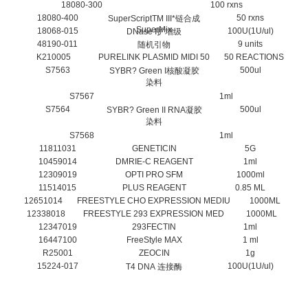
18080-300
100 rxns
18080-400
50 rxns
SuperScriptTM III*链合成
SuperMix
18068-015
100U(1U/ul)
DNase I扩增级
48190-011
9 units
随机引物
K210005
PURELINK PLASMID MIDI 50
50 REACTIONS
S7563
500ul
SYBR? Green I核酸凝胶
染料
S7567
1ml
S7564
500ul
SYBR? Green II RNA凝胶
染料
S7568
1ml
11811031
GENETICIN
5G
10459014
DMRIE-C REAGENT
1ml
12309019
OPTI PRO SFM
1000ml
11514015
PLUS REAGENT
0.85 ML
12651014
FREESTYLE CHO EXPRESSION MEDIU
1000ML
12338018
FREESTYLE 293 EXPRESSION MED
1000ML
12347019
293FECTIN
1ml
16447100
FreeStyle MAX
1 ml
R25001
ZEOCIN
1g
15224-017
100U(1U/ul)
T4 DNA 连接酶