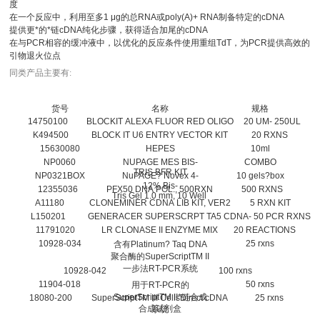
度
在一个反应中，利用至多1 μg的总RNA或poly(A)+ RNA制备特定的cDNA
提供更*的*链cDNA纯化步骤，获得适合加尾的cDNA
在与PCR相容的缓冲液中，以优化的反应条件使用重组TdT，为PCR提供高效的
引物退火位点
同类产品主要有:
货号
名称
规格
14750100
BLOCKIT ALEXA FLUOR RED OLIGO
20 UM- 250UL
K494500
BLOCK IT U6 ENTRY VECTOR KIT
20 RXNS
15630080
HEPES
10ml
NP0060
NUPAGE MES BIS-
COMBO
TRIS BFR KIT
NP0321BOX
NuPAGE? Novex 4-
10 gels?box
12% Bis-
12355036
PFX50 DNA POL., 500RXN
500 RXNS
Tris Gel 1.0 mm, 10 Well
A11180
CLONEMINER CDNA LIB KIT, VER2
5 RXN KIT
L150201
GENERACER SUPERSCRPT TA
5 CDNA- 50 PCR RXNS
11791020
LR CLONASE II ENZYME MIX
20 REACTIONS
10928-034
25 rxns
含有Platinum? Taq DNA
聚合酶的SuperScriptTM II
一步法RT-PCR系统
10928-042
100 rxns
11904-018
50 rxns
用于RT-PCR的
SuperScriptTM II*链合成
18080-200
SuperScriptTM III CellsDirect cDNA
25 rxns
合成试剂盒
系统