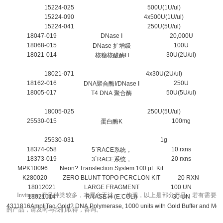
15224-025
500U(1U/ul)
15224-090
4x500U(1U/ul)
15224-041
250U(5U/ul)
18047-019
DNase I
20,000U
18068-015
100U
DNase 扩增级
18021-014
30U(2U/ul)
核糖核酸酶H
18021-071
4x30U(2U/ul)
18162-016
250U
DNA聚合酶I/DNase I
18005-017
50U(5U/ul)
T4 DNA 聚合酶
18005-025
250U(5U/ul)
25530-015
100mg
蛋白酶K
25530-031
1g
18374-058
10 rxns
5`RACE系统，
18373-019
20 rxns
3`RACE系统，
MPK10096
Neon? Transfection System 100 μL Kit
K280020
ZERO BLUNT TOPO PCRCLON KIT
20 RXN
18012021
LARGE FRAGMENT
100 UN
Invitrogen
产品
种类较多，本展台无法一一体现
，
以上是部分产品，若有需要
18021014
RNASE H (E.COLI)
30 UN
4311816
AmpliTaq Gold? DNA Polymerase, 1000 units with Gold Buffer and MgC
的产品，请及时与我们取得，
咨询。