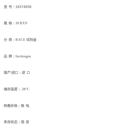
货
号：
18374058
规
格：10 RXN
分
类：RACE 试剂盒
品
牌：Invitrogen
国产/进口：进
口
储存温度：-20°C
特惠价格：致
电
库存状态：现
货