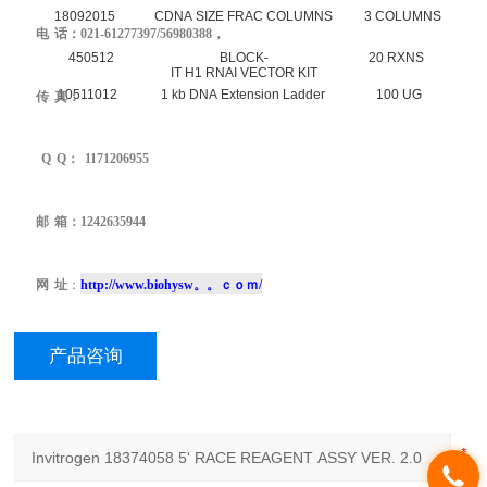
18092015
CDNA SIZE FRAC COLUMNS
3 COLUMNS
电
话：
021-
61277397/
56980388
，
450512
BLOCK-
20 RXNS
IT H1 RNAI VECTOR KIT
10511012
1 kb DNA Extension Ladder
100 UG
传
真：
Q
Q
：
1171206955
邮
箱：1242635944
网
址
：
http://www.biohysw。。ｃｏｍ/
产品咨询