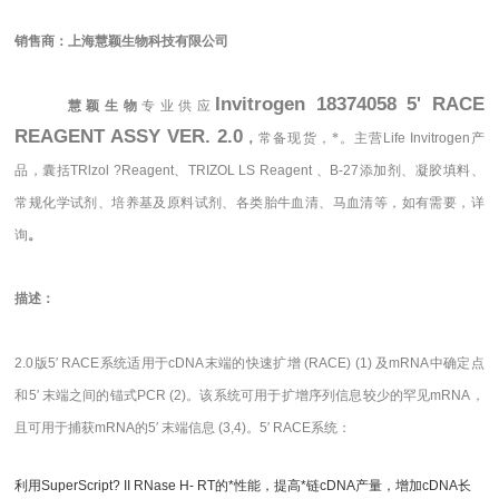
销售商：
上海慧颖生物科技有限公司
Invitrogen 18374058 5' RACE
慧颖生物
专业供应
REAGENT ASSY VER. 2.0
，
常备现货，*。主营
Life Invitrogen
产
品，囊括
TRlzol ?Reagent、TRIZOL LS Reagent 、B-27
添加剂、凝胶填料、
常规化学试剂、培养基及原料试剂、各类胎牛血清、马血清等，如有需要，
详
询
。
描述
：
2.0版5′ RACE系统适用于cDNA末端的快速扩增 (RACE) (1) 及mRNA中确定点
和5′ 末端之间的锚式PCR (2)。该系统可用于扩增序列信息较少的罕见mRNA，
且可用于捕获mRNA的5′ 末端信息 (3,4)。5′ RACE系统：
利用SuperScript? II RNase H- RT的*性能，提高*链cDNA产量，增加cDNA长