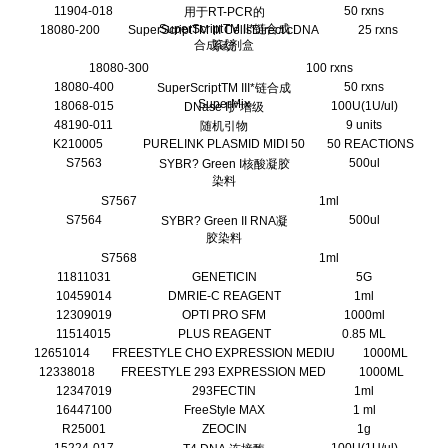
11904-018
50 rxns
用于RT-PCR的
SuperScriptTM II*链合成
18080-200
SuperScriptTM III CellsDirect cDNA
25 rxns
合成试剂盒
系统
18080-300
100 rxns
18080-400
50 rxns
SuperScriptTM III*链合成
SuperMix
18068-015
100U(1U/ul)
DNase I扩增级
48190-011
9 units
随机引物
K210005
PURELINK PLASMID MIDI 50
50 REACTIONS
S7563
500ul
SYBR? Green I核酸凝胶
染料
S7567
1ml
S7564
500ul
SYBR? Green II RNA凝
胶染料
S7568
1ml
11811031
GENETICIN
5G
10459014
DMRIE-C REAGENT
1ml
12309019
OPTI PRO SFM
1000ml
11514015
PLUS REAGENT
0.85 ML
12651014
FREESTYLE CHO EXPRESSION MEDIU
1000ML
12338018
FREESTYLE 293 EXPRESSION MED
1000ML
12347019
293FECTIN
1ml
16447100
FreeStyle MAX
1 ml
R25001
ZEOCIN
1g