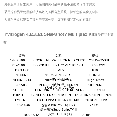
灵敏度高于标准测序，可检测待测样品中的极小量变异（如体突变）
采用这种易于使用的经济高效的基因分型系统，降低您的实验复杂性
大量科学文献证实了其对于基因分型、突变检测和定位的有效性
Invitrogen 4323161 SNaPshot? Multiplex Kit
同类产品主要
有:
货号
名称
规格
14750100
BLOCKIT ALEXA FLUOR RED OLIGO
20 UM- 250UL
K494500
BLOCK IT U6 ENTRY VECTOR KIT
20 RXNS
15630080
HEPES
10ml
NP0060
NUPAGE MES BIS-
COMBO
TRIS BFR KIT
NP0321BOX
NuPAGE? Novex 4-
10 gels?box
12% Bis-
12355036
PFX50 DNA POL., 500RXN
500 RXNS
Tris Gel 1.0 mm, 10 Well
A11180
CLONEMINER CDNA LIB KIT, VER2
5 RXN KIT
L150201
GENERACER SUPERSCRPT TA
5 CDNA- 50 PCR RXNS
11791020
LR CLONASE II ENZYME MIX
20 REACTIONS
10928-034
25 rxns
含有Platinum? Taq DNA
聚合酶的SuperScriptTM II
一步法RT-PCR系统
10928-042
100 rxns