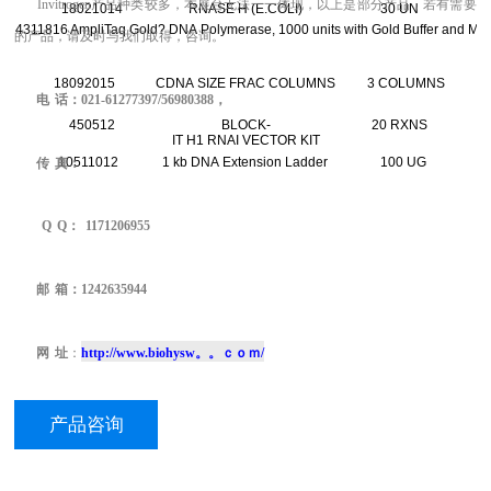
Invitrogen
产品
种类较多，本展台无法一一体现
，
以上是部分产品，若有需要
18021014
RNASE H (E.COLI)
30 UN
4311816
AmpliTaq Gold? DNA Polymerase, 1000 units with Gold Buffer and Mg
的产品，请及时与我们取得，
咨询。
18092015
CDNA SIZE FRAC COLUMNS
3 COLUMNS
电
话：
021-
61277397/
56980388
，
450512
BLOCK-
20 RXNS
IT H1 RNAI VECTOR KIT
10511012
1 kb DNA Extension Ladder
100 UG
传
真：
Q
Q
：
1171206955
邮
箱：1242635944
网
址
：
http://www.biohysw。。ｃｏｍ/
产品咨询