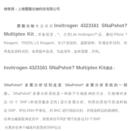
销售商：
上海慧颖生物科技有限公司
Invitrogen 4323161 SNaPshot?
慧颖生物
专业供应
Multiplex Kit
，
常备现货，*。主营
Life Invitrogen
产品，囊括
TRlzol ?
Reagent、TRIZOL LS Reagent 、B-27
添加剂、凝胶填料、常规化学试剂、培
养基及原料试剂、各类胎牛血清、马血清等，如有需要，
详询
。
Invitrogen 4323161 SNaPshot? Multiplex Kit
描述
：
SNaPshot? 多重分析试剂盒是 SNaPshot? 多重分析系统的一部
分。
SNaPshot? 多重分析系统是一种基于引物延伸的方法，它能够对多
达 10 个 SNP (单核苷酸多态性) 进行多重分析。利用此系统可筛选和验
证 SNP、评估 DNA 甲基化、对 BAC 进行指纹识别，并筛选样品的易感性。
在单次碱基延伸反应中，筛查来自不同扩增子的多达10 个SNP
分离存在单个碱基对差异的SNP位点