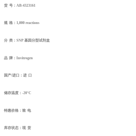
货
号：AB-4323161
规
格：1,000 reactions
分
类：
SNP 基因分型试剂盒
品
牌：Invitrogen
国产/进口：进
口
储存温度：-20°C
特惠价格：致
电
库存状态：现
货