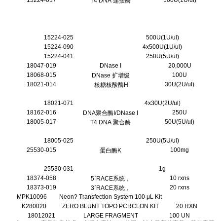
15224-017
100U(1U/ul)
T4 DNA 连接酶
15224-025
500U(1U/ul)
15224-090
4x500U(1U/ul)
15224-041
250U(5U/ul)
18047-019
DNase I
20,000U
18068-015
100U
DNase 扩增级
18021-014
30U(2U/ul)
核糖核酸酶H
18021-071
4x30U(2U/ul)
18162-016
250U
DNA聚合酶I/DNase I
18005-017
50U(5U/ul)
T4 DNA 聚合酶
18005-025
250U(5U/ul)
25530-015
100mg
蛋白酶K
25530-031
1g
18374-058
10 rxns
5`RACE系统，
18373-019
20 rxns
3`RACE系统，
MPK10096
Neon? Transfection System 100 μL Kit
K280020
ZERO BLUNT TOPO PCRCLON KIT
20 RXN
18012021
LARGE FRAGMENT
100 UN