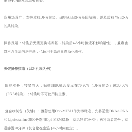
细胞中均能实现高效转染。
应用场景广：支持质粒
DNA转染、siRNA/shRNA基因敲除，以及质粒与siRNA
的共转染。
操作灵活：转染后无需更换培养基（转染后
4-6小时换液不影响活性），兼容含
或不含血清的培养基，也适用于高通量自动化操作。
关键操作指南（以
24孔板为例）
细胞准备：转染当天，贴壁细胞融合度应在
70-90%（DNA转染）或30-50%
（RNAi转染）；转染时不可使用抗生素。
复合物制备（关键）：推荐使用
Opti-MEM I作为稀释液。先将适量DNA/siRNA
和Lipofectamine 2000分别用Opti-MEM稀释，室温静置5分钟；再将两者混合，室
温静置20分钟（复合物在室温下6小时内稳定）。