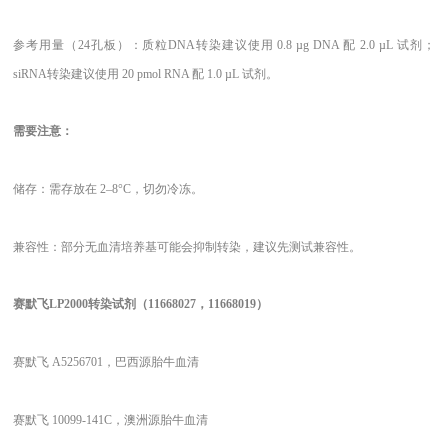
参考用量（
24孔板）：质粒DNA转染建议使用 0.8 µg DNA 配 2.0 µL 试剂；
siRNA转染建议使用 20 pmol RNA 配 1.0 µL 试剂。
需要注意
：
储存：需存放在
2–8°C，切勿冷冻。
兼容性：部分无血清培养基可能会抑制转染，建议先测试兼容性。
赛默飞
LP2000转染试剂（11668027，11668019）
赛默飞
A5256701，巴西源胎牛血清
赛默飞
10099-141C，澳洲源胎牛血清