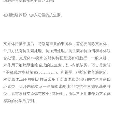
细胞培养基和器材要保证无菌;
在细胞培养基中加入适量的抗生素。
支原体污染细胞后，特别是重要的细胞株，有必要清除支原体，
常用方法有抗生素处理、抗血清处理、抗生素加抗血清和补体联
合处理。支原体zui突出的结构特征是没有细胞壁，一般来讲，
对作用于细胞壁生物合成的抗生素，如 -内酰胺类、万古霉素等
*不敏感;对多粘菌素(polymycin)、利福平、磺胺药物普遍耐药。
对支原体zui有抑制活性及常用于支原体感染治疗的抗生素是四
环素类、大环内酯类及一些氟喹诺酮;其他类抗生素如氨基糖苷
类、氯霉素对支原体有较小抑制作用，所以常不用来作为支原体
感染的化学治疗剂。