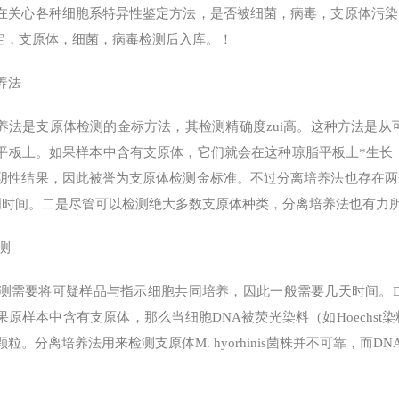
在关心各种细胞系特异性鉴定方法，是否被细菌，病毒，支原体污染
鉴定，支原体，细菌，病毒检测后入库。！
养法
养法是支原体检测的金标方法，其检测精确度zui高。这种方法是从
平板上。如果样本中含有支原体，它们就会在这种琼脂平板上*生长，
阴性结果，因此被誉为支原体检测金标准。不过分离培养法也存在两
周时间。二是尽管可以检测绝大多数支原体种类，分离培养法也有力所不及的
测
检测需要将可疑样品与指示细胞共同培养，因此一般需要几天时间。D
果原样本中含有支原体，那么当细胞DNA被荧光染料（如Hoechs
颗粒。分离培养法用来检测支原体M. hyorhinis菌株并不可靠，而