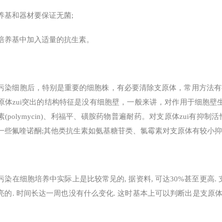
养基和器材要保证无菌;
培养基中加入适量的抗生素。
污染细胞后，特别是重要的细胞株，有必要清除支原体，常用方法有
原体zui突出的结构特征是没有细胞壁，一般来讲，对作用于细胞壁生
素(polymycin)、利福平、磺胺药物普遍耐药。对支原体zui有
一些氟喹诺酮;其他类抗生素如氨基糖苷类、氯霉素对支原体有较小
污染在细胞培养中实际上是比较常见的, 据资料, 可达30%甚至更高. 
亮的. 时间长达一周也没有什么变化. 这时基本上可以判断出是支原