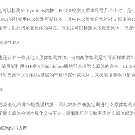
也可以检测M. hyorhinis菌株，PCR法检测支原体只需几个小时
DNA的引物用PCR检测可疑样本，其中PCR引物通常针对支原体的16
条带，以此指示支原体的存在。PCR法可以检测大多数支原体，但
和ELISA
也还存在一些其他支原体检测方法。例如酶学检测是将可疑样本添加
，随后能利用ATP发光的luciferase酶就可以指示支原体的存在。E
针对支原体16S rRNA基因的带标记探针或抗体，来检测培养物中是
测
感染会使培养细胞慢慢枯萎，因此对培养细胞定期进行支原体检测非
定期支原体检测常规化坚持下去，是细胞培养实验室应对支原体感染
4细胞|STR入库