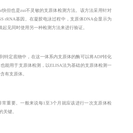
，是zui快但也是zui不灵敏的支原体检测方法。该方法采用针对
S rRNA基因。在凝胶电泳过程中，支原体DNA会显示为
谨慎起见同时使用另一种检测方法来进行验证。
到特定底物中，在这一体系内支原体的酶可以将ADP转化
LISA也能用于支原体检测，以ELISA法为基础的支原体检测一
否含有支原体。
常重要。一般来说每1至3个月就应该进行一次支原体检
的关键。