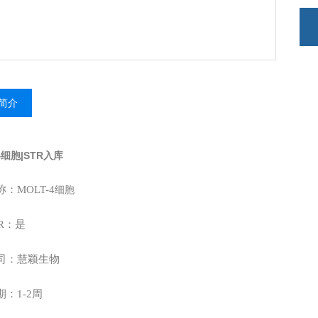
简介
4细胞|STR入库
：MOLT-4
细胞
R：是
司：慧颖生物
：1-2周