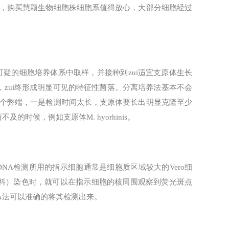
，购买慧颖生物细胞株细胞系值得放心，大部分细胞经过
可疑的细胞培养体系中取样，并接种到zui适宜支原体生长
zui终形成明显可见的特征性菌落。分离培养法基本不会
个弊端，一是检测时间太长，支原体要长出明显克隆至少
时候，例如支原体M. hyorhinis。
NA检测所用的指示细胞通常是细胞质区域较大的Vero细
t染料）染色时，就可以在指示细胞的核周围观察到荧光斑点
DNA法可以准确的将其检测出来。