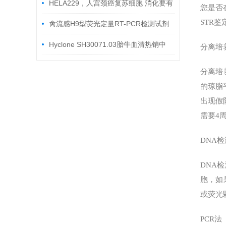
HELA229，人宫颈癌复苏细胞 消化要有
您是否
STR
个度
禽流感H9型荧光定量RT-PCR检测试剂
盒
Hyclone SH30071.03胎牛血清热销中
分离培
分离培
的琼脂
出现假
需要4
DNA检
DNA
胞，如
或荧光
PCR法