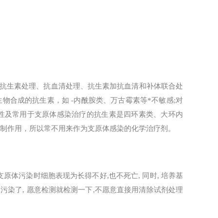
抗生素处理、抗血清处理、抗生素加抗血清和补体联合处
物合成的抗生素，如 -内酰胺类、万古霉素等*不敏感;对
抑制活性及常用于支原体感染治疗的抗生素是四环素类、大环内
抑制作用，所以常不用来作为支原体感染的化学治疗剂。
支原体污染时细胞表现为长得不好,也不死亡, 同时, 培养基
体污染了, 愿意检测就检测一下,不愿意直接用清除试剂处理