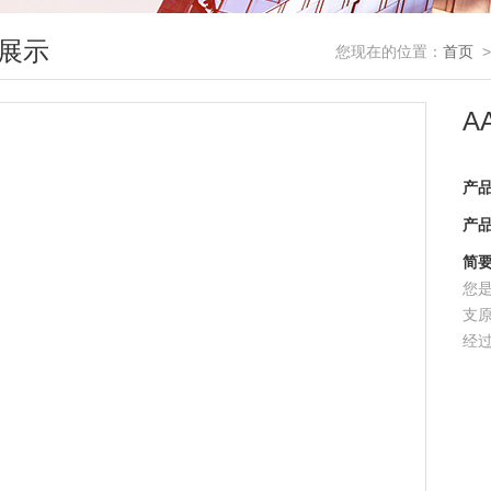
展示
您现在的位置：
首页
A
产
产
简
您
支
经