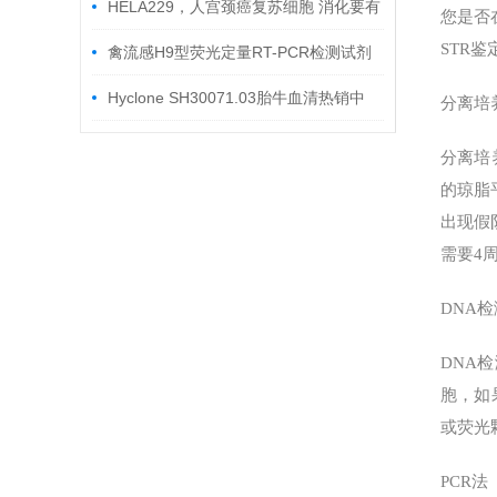
HELA229，人宫颈癌复苏细胞 消化要有
您是否
STR
个度
禽流感H9型荧光定量RT-PCR检测试剂
盒
Hyclone SH30071.03胎牛血清热销中
分离培
分离培
的琼脂
出现假
需要4
DNA检
DNA
胞，如
或荧光
PCR法