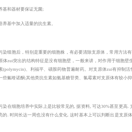
养基和器材要保证无菌;
培养基中加入适量的抗生素。
污染细胞后，特别是重要的细胞株，有必要清除支原体，常用方法有
原体zui突出的结构特征是没有细胞壁，一般来讲，对作用于细胞壁生
素(polymycin)、利福平、磺胺药物普遍耐药。对支原体zui有
一些氟喹诺酮;其他类抗生素如氨基糖苷类、氯霉素对支原体有较小
污染在细胞培养中实际上是比较常见的, 据资料, 可达30%甚至更高. 
亮的. 时间长达一周也没有什么变化. 这时基本上可以判断出是支原