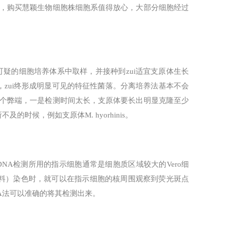
，购买慧颖生物细胞株细胞系值得放心，大部分细胞经过
可疑的细胞培养体系中取样，并接种到zui适宜支原体生长
zui终形成明显可见的特征性菌落。分离培养法基本不会
个弊端，一是检测时间太长，支原体要长出明显克隆至少
时候，例如支原体M. hyorhinis。
NA检测所用的指示细胞通常是细胞质区域较大的Vero细
t染料）染色时，就可以在指示细胞的核周围观察到荧光斑点
DNA法可以准确的将其检测出来。