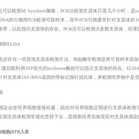
也可以检测M. hyorhinis菌株，PCR法检测支原体只需几个小时
DNA的引物用PCR检测可疑样本，其中PCR引物通常针对支原体的16
条带，以此指示支原体的存在。PCR法可以检测大多数支原体，但
和ELISA
也还存在一些其他支原体检测方法。例如酶学检测是将可疑样本添加
，随后能利用ATP发光的luciferase酶就可以指示支原体的存在。E
针对支原体16S rRNA基因的带标记探针或抗体，来检测培养物中是
测
感染会使培养细胞慢慢枯萎，因此对培养细胞定期进行支原体检测非
定期支原体检测常规化坚持下去，是细胞培养实验室应对支原体感染
93细胞|STR入库