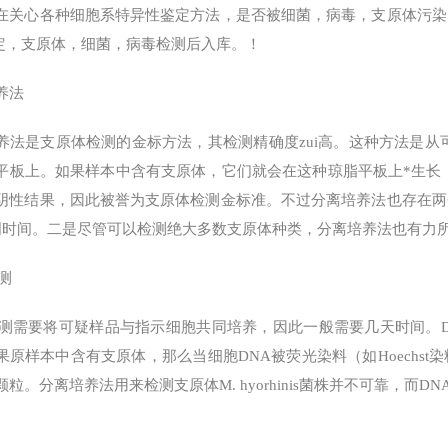
在关心各种细胞系特异性鉴定方法，是否被细菌，病毒，支原体污染
鉴定，支原体，细菌，病毒检测后入库。！
养法
养法是支原体检测的金标方法，其检测精确度zui高。这种方法是从
平板上。如果样本中含有支原体，它们就会在这种琼脂平板上*生长，
阴性结果，因此被誉为支原体检测金标准。不过分离培养法也存在两
周时间。二是尽管可以检测绝大多数支原体种类，分离培养法也有力所不及的
测
检测需要将可疑样品与指示细胞共同培养，因此一般需要几天时间。D
果原样本中含有支原体，那么当细胞DNA被荧光染料（如Hoechs
颗粒。分离培养法用来检测支原体M. hyorhinis菌株并不可靠，而