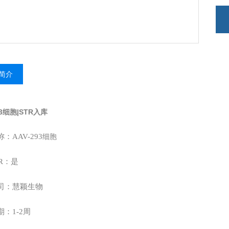
简介
93细胞|STR入库
：AAV-293
细胞
R：是
司：慧颖生物
：1-2周