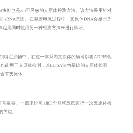
，是zui快但也是zui不灵敏的支原体检测方法。该方法采用针对
S rRNA基因。在凝胶电泳过程中，支原体DNA会显示为
谨慎起见同时使用另一种检测方法来进行验证。
到特定底物中，在这一体系内支原体的酶可以将ADP转化
LISA也能用于支原体检测，以ELISA法为基础的支原体检测一
否含有支原体。
常重要。一般来说每1至3个月就应该进行一次支原体检
的关键。