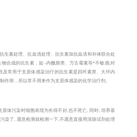
抗生素处理、抗血清处理、抗生素加抗血清和补体联合处
物合成的抗生素，如 -内酰胺类、万古霉素等*不敏感;对
抑制活性及常用于支原体感染治疗的抗生素是四环素类、大环内
抑制作用，所以常不用来作为支原体感染的化学治疗剂。
支原体污染时细胞表现为长得不好,也不死亡, 同时, 培养基
体污染了, 愿意检测就检测一下,不愿意直接用清除试剂处理