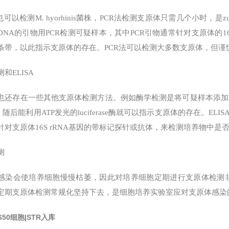
也可以检测M. hyorhinis菌株，PCR法检测支原体只需几个小时
DNA的引物用PCR检测可疑样本，其中PCR引物通常针对支原体的16
条带，以此指示支原体的存在。PCR法可以检测大多数支原体，但
和ELISA
也还存在一些其他支原体检测方法。例如酶学检测是将可疑样本添加
，随后能利用ATP发光的luciferase酶就可以指示支原体的存在。E
针对支原体16S rRNA基因的带标记探针或抗体，来检测培养物中是
测
感染会使培养细胞慢慢枯萎，因此对培养细胞定期进行支原体检测非
定期支原体检测常规化坚持下去，是细胞培养实验室应对支原体感染
1650细胞|STR入库