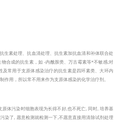
抗生素处理、抗血清处理、抗生素加抗血清和补体联合处
物合成的抗生素，如 -内酰胺类、万古霉素等*不敏感;对
抑制活性及常用于支原体感染治疗的抗生素是四环素类、大环内
抑制作用，所以常不用来作为支原体感染的化学治疗剂。
支原体污染时细胞表现为长得不好,也不死亡, 同时, 培养基
体污染了, 愿意检测就检测一下,不愿意直接用清除试剂处理