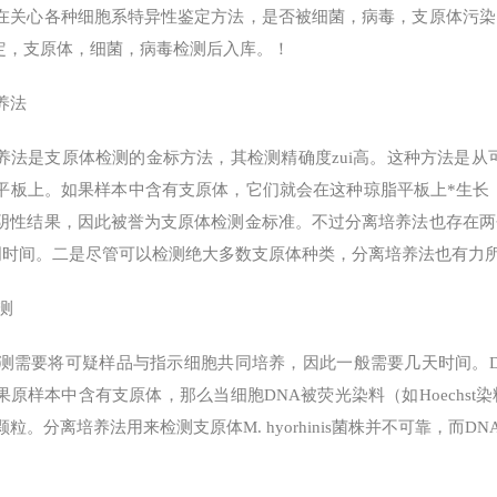
在关心各种细胞系特异性鉴定方法，是否被细菌，病毒，支原体污染
鉴定，支原体，细菌，病毒检测后入库。！
养法
养法是支原体检测的金标方法，其检测精确度zui高。这种方法是从
平板上。如果样本中含有支原体，它们就会在这种琼脂平板上*生长，
阴性结果，因此被誉为支原体检测金标准。不过分离培养法也存在两
周时间。二是尽管可以检测绝大多数支原体种类，分离培养法也有力所不及的
测
检测需要将可疑样品与指示细胞共同培养，因此一般需要几天时间。D
果原样本中含有支原体，那么当细胞DNA被荧光染料（如Hoechs
颗粒。分离培养法用来检测支原体M. hyorhinis菌株并不可靠，而