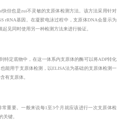
，是zui快但也是zui不灵敏的支原体检测方法。该方法采用针对
S rRNA基因。在凝胶电泳过程中，支原体DNA会显示为
谨慎起见同时使用另一种检测方法来进行验证。
到特定底物中，在这一体系内支原体的酶可以将ADP转化
LISA也能用于支原体检测，以ELISA法为基础的支原体检测一
否含有支原体。
常重要。一般来说每1至3个月就应该进行一次支原体检
的关键。