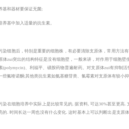
养基和器材要保证无菌;
培养基中加入适量的抗生素。
污染细胞后，特别是重要的细胞株，有必要清除支原体，常用方法有
原体zui突出的结构特征是没有细胞壁，一般来讲，对作用于细胞壁生
素(polymycin)、利福平、磺胺药物普遍耐药。对支原体zui有
一些氟喹诺酮;其他类抗生素如氨基糖苷类、氯霉素对支原体有较小
污染在细胞培养中实际上是比较常见的, 据资料, 可达30%甚至更高. 
亮的. 时间长达一周也没有什么变化. 这时基本上可以判断出是支原