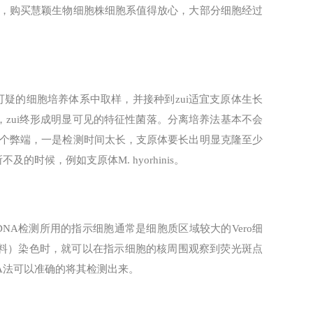
，购买慧颖生物细胞株细胞系值得放心，大部分细胞经过
可疑的细胞培养体系中取样，并接种到zui适宜支原体生长
zui终形成明显可见的特征性菌落。分离培养法基本不会
个弊端，一是检测时间太长，支原体要长出明显克隆至少
时候，例如支原体M. hyorhinis。
NA检测所用的指示细胞通常是细胞质区域较大的Vero细
t染料）染色时，就可以在指示细胞的核周围观察到荧光斑点
DNA法可以准确的将其检测出来。