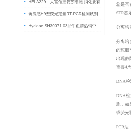
HELA229，人宫颈癌复苏细胞 消化要有
您是否
STR
个度
禽流感H9型荧光定量RT-PCR检测试剂
盒
Hyclone SH30071.03胎牛血清热销中
分离培
分离培
的琼脂
出现假
需要4
DNA检
DNA
胞，如
或荧光
PCR法