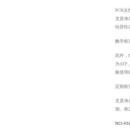
PCR法
支原体
特异性
酶学检测
此外，
为ATP
般使用
定期检
支原体
测。将
NCI-H