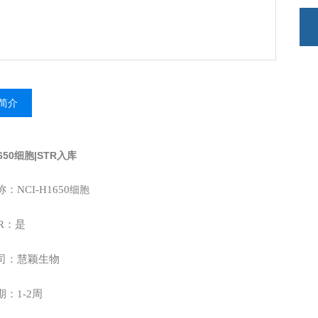
简介
1650细胞|STR入库
：NCI-H1650
细胞
R：是
司：慧颖生物
：1-2周