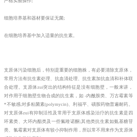
严格实验操作;
细胞培养基和器材要保证无菌;
在细胞培养基中加入适量的抗生素。
支原体污染细胞后，特别是重要的细胞株，有必要清除支原体，
常用方法有抗生素处理、抗血清处理、抗生素加抗血清和补体联
合处理。支原体zui突出的结构特征是没有细胞壁，一般来讲，
对作用于细胞壁生物合成的抗生素，如 -内酰胺类、万古霉素等
*不敏感;对多粘菌素(polymycin)、利福平、磺胺药物普遍耐药。
对支原体zui有抑制活性及常用于支原体感染治疗的抗生素是四
环素类、大环内酯类及一些氟喹诺酮;其他类抗生素如氨基糖苷
类、氯霉素对支原体有较小抑制作用，所以常不用来作为支原体