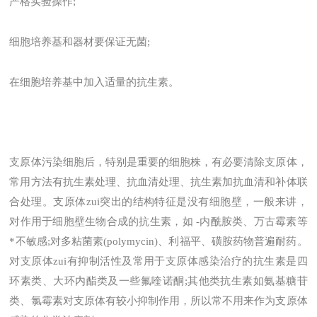
严格实验操作;
细胞培养基和器材要保证无菌;
在细胞培养基中加入适量的抗生素。
支原体污染细胞后，特别是重要的细胞株，有必要清除支原体，
常用方法有抗生素处理、抗血清处理、抗生素加抗血清和补体联
合处理。支原体zui突出的结构特征是没有细胞壁，一般来讲，
对作用于细胞壁生物合成的抗生素，如 -内酰胺类、万古霉素等
*不敏感;对多粘菌素(polymycin)、利福平、磺胺药物普遍耐药。
对支原体zui有抑制活性及常用于支原体感染治疗的抗生素是四
环素类、大环内酯类及一些氟喹诺酮;其他类抗生素如氨基糖苷
类、氯霉素对支原体有较小抑制作用，所以常不用来作为支原体