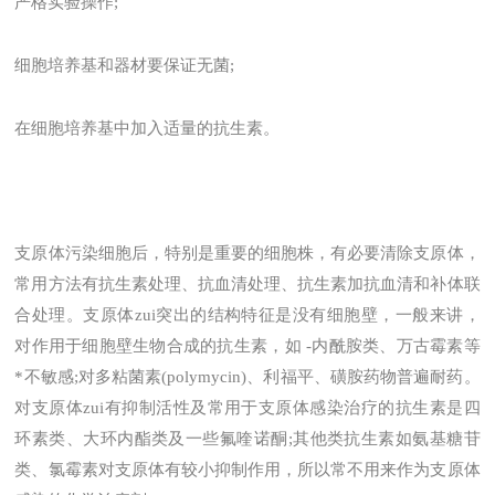
严格实验操作;
细胞培养基和器材要保证无菌;
在细胞培养基中加入适量的抗生素。
支原体污染细胞后，特别是重要的细胞株，有必要清除支原体，
常用方法有抗生素处理、抗血清处理、抗生素加抗血清和补体联
合处理。支原体zui突出的结构特征是没有细胞壁，一般来讲，
对作用于细胞壁生物合成的抗生素，如 -内酰胺类、万古霉素等
*不敏感;对多粘菌素(polymycin)、利福平、磺胺药物普遍耐药。
对支原体zui有抑制活性及常用于支原体感染治疗的抗生素是四
环素类、大环内酯类及一些氟喹诺酮;其他类抗生素如氨基糖苷
类、氯霉素对支原体有较小抑制作用，所以常不用来作为支原体