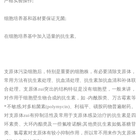
严格实验操作;
细胞培养基和器材要保证无菌;
在细胞培养基中加入适量的抗生素。
支原体污染细胞后，特别是重要的细胞株，有必要清除支原体，
常用方法有抗生素处理、抗血清处理、抗生素加抗血清和补体联
合处理。支原体zui突出的结构特征是没有细胞壁，一般来讲，
对作用于细胞壁生物合成的抗生素，如 -内酰胺类、万古霉素等
*不敏感;对多粘菌素(polymycin)、利福平、磺胺药物普遍耐药。
对支原体zui有抑制活性及常用于支原体感染治疗的抗生素是四
环素类、大环内酯类及一些氟喹诺酮;其他类抗生素如氨基糖苷
类、氯霉素对支原体有较小抑制作用，所以常不用来作为支原体