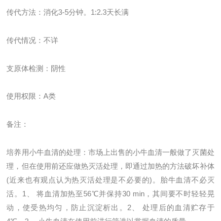
传代方法：消化
3-5
分钟。
1:2.3
天长满
传代情况：不详
支原体检测：阴性
使用权限：
A
类
备注：
培养用小牛血清的处理：市场上出售的小牛血清一般做了灭菌处
理，但在使用前还应做热灭活处理，即通过加热的方法破坏补体
(近来也有观点认为热灭活处理是不必要的)。胎牛血清不必灭
活。1、 将血清加热至56℃并保持30 min，其间要不时轻轻晃
动，使受热均匀，防止沉淀析出。2、 处理后的血清贮存于