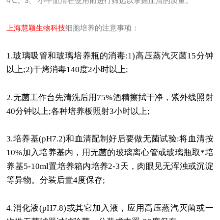
4℃。3、 小牛血清在使用前进行筛选以掌握血清的质量。
上海慧颖生物科技
细胞培养的注意事项：
1.
玻璃吸管和玻璃培养瓶的消毒
:1)
高压蒸汽灭菌
15
分钟
以上
;2)
干烤消毒
140
度
2
小时以上
;
2.
无菌工作台先清洗后用
75%
酒精擦拭干净，紫外线照射
40
分钟以上
;
各种培养板照射
3
小时以上
;
3.
培养基
(pH7.2)
和血清配制好后要做无菌试验
:
将血清按
10%
加入培养基内，用无菌的玻璃离心管或玻璃瓶取*培
养基
5-10ml
置培养箱内培养
2-3
天，肉眼见无浑浊或沉淀
等异物。分装后置
4
度保存
;
4.
消化液
(pH7.8)
或其它加入液，应用高压蒸汽灭菌或一