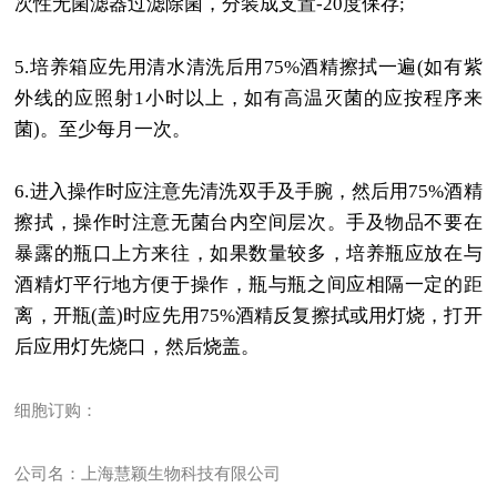
次性无菌滤器过滤除菌，分装成支置
-20
度保存
;
5.
培养箱应先用清水清洗后用
75%
酒精擦拭一遍
(
如有紫
外线的应照射
1
小时以上，如有高温灭菌的应按程序来
菌
)
。至少每月一次。
6.
进入操作时应注意先清洗双手及手腕，然后用
75%
酒精
擦拭，操作时注意无菌台内空间层次。手及物品不要在
暴露的瓶口上方来往，如果数量较多，培养瓶应放在与
酒精灯平行地方便于操作，瓶与瓶之间应相隔一定的距
离，开瓶
(
盖
)
时应先用
75%
酒精反复擦拭或用灯烧，打开
后应用灯先烧口，然后烧盖。
细胞订购：
公司名：上海慧颖生物科技有限公司