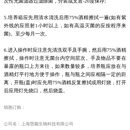
次性无菌滤器过滤除菌，分装成支置
-20
度保存
;
5.
培养箱应先用清水清洗后用
75%
酒精擦拭一遍
(
如有紫
外线的应照射
1
小时以上，如有高温灭菌的应按程序来
菌
)
。至少每月一次。
6.
进入操作时应注意先清洗双手及手腕，然后用
75%
酒精
擦拭，操作时注意无菌台内空间层次。手及物品不要在
暴露的瓶口上方来往，如果数量较多，培养瓶应放在与
酒精灯平行地方便于操作，瓶与瓶之间应相隔一定的距
离，开瓶
(
盖
)
时应先用
75%
酒精反复擦拭或用灯烧，打开
后应用灯先烧口，然后烧盖。
细胞订购：
公司名：上海慧颖生物科技有限公司