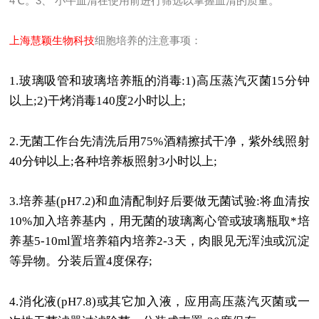
4℃。3、 小牛血清在使用前进行筛选以掌握血清的质量。
上海慧颖生物科技
细胞培养的注意事项：
1.
玻璃吸管和玻璃培养瓶的消毒
:1)
高压蒸汽灭菌
15
分钟
以上
;2)
干烤消毒
140
度
2
小时以上
;
2.
无菌工作台先清洗后用
75%
酒精擦拭干净，紫外线照射
40
分钟以上
;
各种培养板照射
3
小时以上
;
3.
培养基
(pH7.2)
和血清配制好后要做无菌试验
:
将血清按
10%
加入培养基内，用无菌的玻璃离心管或玻璃瓶取*培
养基
5-10ml
置培养箱内培养
2-3
天，肉眼见无浑浊或沉淀
等异物。分装后置
4
度保存
;
4.
消化液
(pH7.8)
或其它加入液，应用高压蒸汽灭菌或一