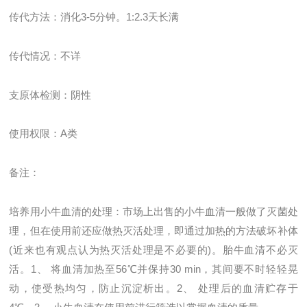
传代方法：消化
3-5
分钟。
1:2.3
天长满
传代情况：不详
支原体检测：阴性
使用权限：
A
类
备注：
培养用小牛血清的处理：市场上出售的小牛血清一般做了灭菌处
理，但在使用前还应做热灭活处理，即通过加热的方法破坏补体
(近来也有观点认为热灭活处理是不必要的)。胎牛血清不必灭
活。1、 将血清加热至56℃并保持30 min，其间要不时轻轻晃
动，使受热均匀，防止沉淀析出。2、 处理后的血清贮存于