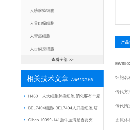
人膀胱癌细胞
人骨肉瘤细胞
人肾癌细胞
产品
人舌鳞癌细胞
查看全部 >>
EWS5
相关技术文章
细胞名
/ ARTICLES
传代方
H460，人大细胞肺癌细胞 消化要有个度
传代情
BEL7404细胞/ BEL7404人肝癌细胞 培
养步骤
Gibco 10099-141胎牛血清是否要灭
支原体