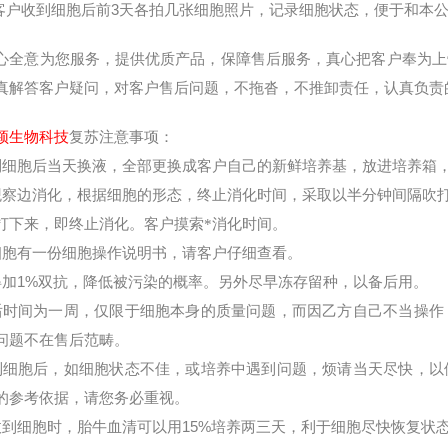
客户收到细胞后前
3
天各拍几张细胞照片，记录细胞状态，便于和本
心全意为您服务，提供优质产品，保障售后服务，真心把客户奉为上
真解答客户疑问，对客户售后问题，不拖沓，不推卸责任，认真负责
颖生物科技
复苏注意事项：
到细胞后当天换液，全部更换成客户自己的新鲜培养基，放进培养箱
观察边消化，根据细胞的形态，终止消化时间，采取以半分钟间隔吹
打下来，即终止消化。客户摸索*消化时间。
细胞有一份细胞操作说明书，请客户仔细查看。
得加
1%
双抗，降低被污染的概率。另外尽早冻存留种，以备后用。
后时间为一周，仅限于
细胞
本身的质量问题，而因乙方自己不当操作
问题不在售后范畴。
到细胞后，如细胞状态不佳，或培养中遇到问题，烦请当天尽快，以
的参考依据，请您务必重视。
收到细胞时，胎牛血清可以用
15%
培养两三天，利于细胞尽快恢复状