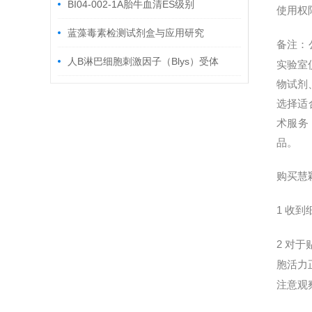
活？
BI04-002-1A胎牛血清ES级别
使用权
蓝藻毒素检测试剂盒与应用研究
备注：
人B淋巴细胞刺激因子（Blys）受体
实验室
物试剂
ELISA试剂盒
选择适
术服务
品。
购买慧
1
收到
2
对于
胞活力
注意观