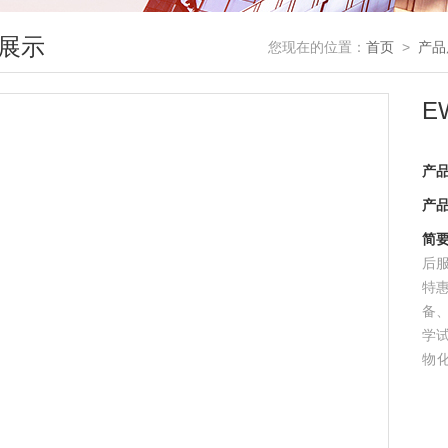
展示
您现在的位置：
首页
>
产品
E
产
产
简
后服
特
备
学
物
SU