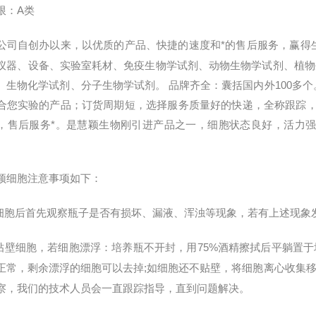
限：
A
类
公司自创办以来，以优质的产品、快捷的速度和*的售后服务，赢得
仪器、设备、实验室耗材、免疫生物学试剂、动物生物学试剂、植物
、生物化学试剂、分子生物学试剂。 品牌齐全：囊括国内外100多
合您实验的产品；订货周期短，选择服务质量好的快递，全称跟踪，及
，售后服务*。是慧颖生物刚引进产品之一，细胞状态良好，活力强
颖细胞注意事项如下：
细胞后首先观察瓶子是否有损坏、漏液、浑浊等现象，若有上述现象
贴壁细胞，若细胞漂浮：培养瓶不开封，用
75%
酒精擦拭后平躺置于
正常，剩余漂浮的细胞可以去掉
;
如细胞还不贴壁，将细胞离心收集
察，我们的技术人员会一直跟踪指导，直到问题解决。