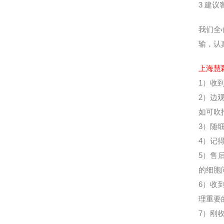
3
建议
我们全
输，认
上海慧
1
）收
2
）边
如可吹
3
）随
4
）记
5
）售
的细胞
6
）收
理重要
7
）刚