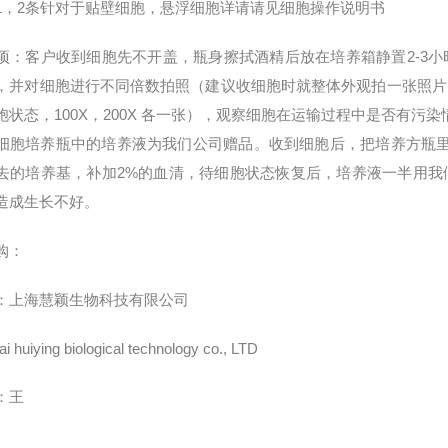
1
，
2
条针对于贴壁细胞，悬浮细胞详请请见细胞操作说明书
项：客户收到细胞先不开盖，瓶身擦拭酒精后放在培养箱静置
2-3
小
，并对细胞进行不同倍数拍照（建议收细胞时就整体外观拍一张照片
胞状态，
100X
，
200X
各一张），观察细胞在运输过程中是否有污染
细胞培养瓶中的培养液为我们公司赠品。收到细胞后，把培养方瓶
去的培养基，补加
2%
的血清，待细胞状态恢复后，培养液一半用我
造成生长不好。
购：
：上海慧颖生物科技有限公司
i huiying biological technology co., LTD
：王