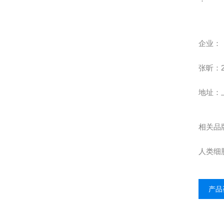
企业
：
张昕：
地址：
相关品
人类细
产品