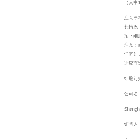
（其中
注意事
长情况
拍下细
注意：
们寄过
适应而
细胞订
公司名
Shangha
销售人
：