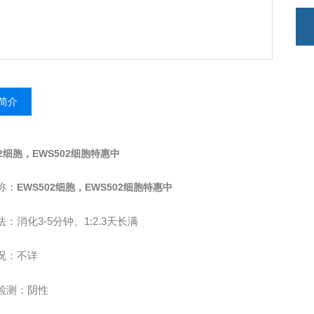
简介
02细胞，EWS502细胞特惠中
称：
EWS502细胞，EWS502细胞特惠中
法：消化
3-5
分钟。
1:2.3
天长满
况：不详
检测：阴性