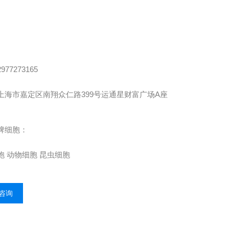
2977273165
上海市嘉定区南翔众仁路
399
号运通星财富广场
A
座
牌细胞：
胞
动物细胞
昆虫细胞
咨询