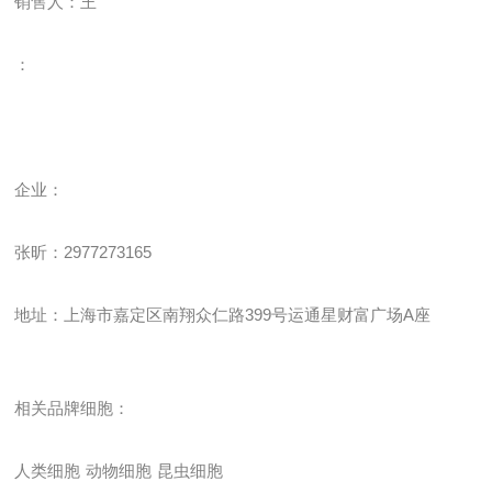
销售人：王
：
企业
：
张昕：
2977273165
地址：上海市嘉定区南翔众仁路
399
号运通星财富广场
A
座
相关品牌细胞：
人类细胞
动物细胞
昆虫细胞