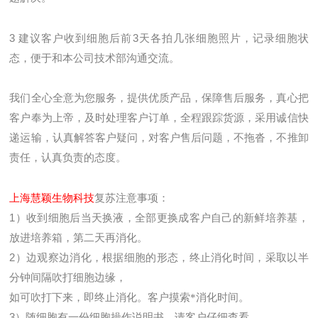
3
建议客户收到细胞后前
3
天各拍几张细胞照片，记录细胞状
态，便于和本公司技术部沟通交流。
我们全心全意为您服务，提供优质产品，保障售后服务，真心把
客户奉为上帝，及时处理客户订单，全程跟踪货源，采用诚信快
递运输，认真解答客户疑问，对客户售后问题，不拖沓，不推卸
责任，认真负责的态度。
上海慧颖生物科技
复苏注意事项：
1
）收到细胞后当天换液，全部更换成客户自己的新鲜培养基，
放进培养箱，第二天再消化。
2
）边观察边消化，根据细胞的形态，终止消化时间，采取以半
分钟间隔吹打细胞边缘，
如可吹打下来，即终止消化。客户摸索*消化时间。
3
）随细胞有一份细胞操作说明书，请客户仔细查看。