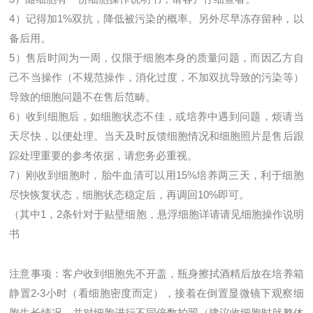
4
）记得加
1%
双抗，降低被污染的概率。另外尽早冻存留种，以
备后用。
5
）售后时间为一周，仅限于
细胞
本身的质量问题，而因乙方自
己不当操作（不规范操作，消化过度，不加双抗导致的污染等）
导致的细胞问题不在售后范畴。
6
）收到细胞后，如细胞状态不佳，或培养中遇到问题，烦请当
天尽快，以便处理。当天及时反馈细胞情况和细胞照片是售后跟
踪处理重要的参考依据，请您务必重视。
7
）刚收到细胞时，胎牛血清可以用
15%
培养两三天，利于细胞
尽快恢复状态，细胞状态稳定后，再调回
10%
即可。
（其中
1
，
2
条针对于贴壁细胞，悬浮细胞详请请见细胞操作说明
书
注意事项：客户收到细胞先不开盖，瓶身擦拭酒精后放在培养箱
静置
2-3
小时（看细胞密度而定），接着在倒置显微镜下观察细
胞生长情况，并对细胞进行不同倍数拍照（建议收细胞时就整体