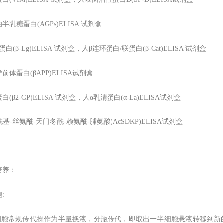
半乳糖蛋白(AGPs)ELISA 试剂盒
白(β-Lg)ELISA 试剂盒，人β连环蛋白/联蛋白(β-Cat)ELISA 试剂盒
前体蛋白(βAPP)ELISA试剂盒
白(β2-GP)ELISA 试剂盒，人α乳清蛋白(α-La)ELISA试剂盒
酰基-丝氨酰-天门冬酰-赖氨酰-脯氨酸(AcSDKP)ELISA试剂盒
培养：
:
浮细胞常规传代操作为半量换液，分瓶传代，即取出一半细胞悬液转移到新