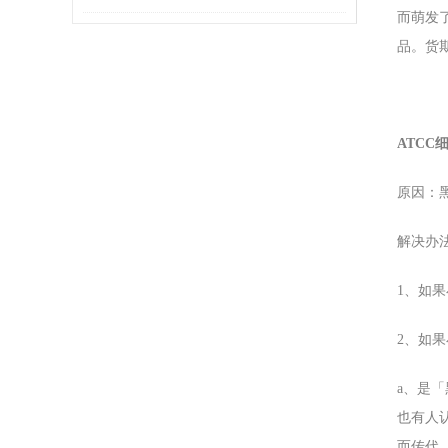
而萌发
转染
品。货
ATCC细
原因：
解决办
1、如
2、如
a、是
也有人
而传代