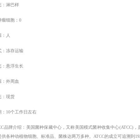
态：淋巴样
肿瘤细胞：0
源：人
式：冻存运输
态：悬浮生长
源：外周血
态：现货
期：10个工作日左右
TCC品牌介绍：美国菌种保藏中心，又称美国模式菌种收集中心(ATCC
提供各种动植物细胞、标准品、菌株达两万多种。ATCC的成立可追溯到1