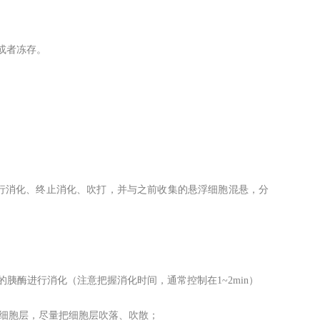
作或者冻存。
进行消化、终止消化、吹打，并与之前收集的悬浮细胞混悬，分
DTA的胰酶进行消化（注意把握消化时间，通常控制在1~2min）
吹打细胞层，尽量把细胞层吹落、吹散；