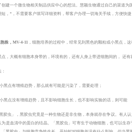
了创建一个微生物相关制品供应中心的想法。慧颖生物通过自己的渠道为国
期短，*，不需要客户填写详细资料，帮客户办理一切海关手续，方便快捷
胞株，MV-4-11
，细胞培养的过程中，经常见到黑色的颗粒或小黑点，这
黑点，大概有细胞本身带的，环境有的，还有人身上带进细胞间的， 还有
法：
果小黑点有增殖趋势，那么就有可能是污染了，需要处理；
果小黑点没有增殖趋势，且不影响细胞生长，也不影响实验的话，则可能
「黑胶虫」，黑胶虫究竟是一种生物还是非生物，本身就存在争议。有人
认为是血清中的蛋白的结晶。「黑胶虫」可寄生于动物细胞，也可以生存
。「黑胶虫」与细胞竞争性生长，开始时对细胞并没有什么影响，但当黑