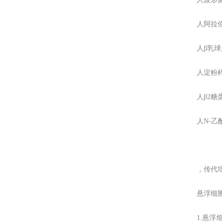
人阿拉伯
人β乳球蛋
人淀粉样
人β2糖蛋
人N-乙
，传代
悬浮细胞
1.悬