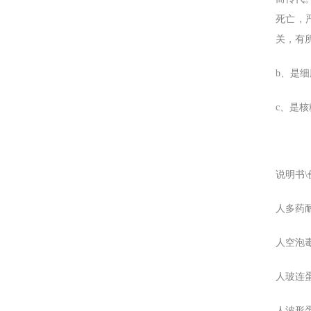
死亡，
关，有
b、是
c、是
说明书\
人多药耐
人空泡毒
人玻连蛋白
人波形蛋