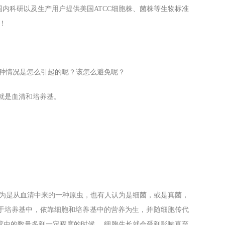
内科研以及生产用户提供美国ATCC细胞株、菌株等生物标准
！
种情况是怎么引起的呢？该怎么避免呢？
就是血清和培养基。
认为是从血清中来的一种原虫，也有人认为是细菌，或是真菌，
于培养基中，依靠细胞和培养基中的营养为生，并随细胞传代
胶虫的数量多到一定程度的时候， 细胞生长就会受到影响直至