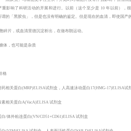
严重影响了科研活动的开展和进行。以前（这个至少是 10 年以前）
所谓的「黑胶虫」，但是也没有明确的鉴定。但是现在的血清，即使国产
细胞碎片，或血清里德沉淀析出，在做布朗运动。
核糖体，也可能是杂质
价格
药相关蛋白(MRP)ELISA试剂盒，人高速泳动蛋白17(HMG-17)ELISA试
素相关蛋白A(VacA)ELISA 试剂盒
/体外粘连蛋白(VN/CD51+CD61)ELISA 试剂盒
白(VIM)ELISA 试剂盒，人表面活性蛋白D(SP-D)ELISA试剂盒