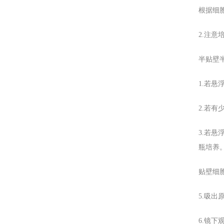
根据细
2.注意
半贴壁
1.若
2.若
3.若
瓶培养
贴壁细胞
5.吸出
6.镜下