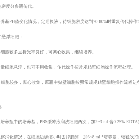
胞密度分多瓶传代。
培养基PH值变化情况，定期换液，待细胞密度达到70-80%时重复传代操
半悬浮细胞：
悬浮细胞较多且折光率良好，可离心收集，继续培养。
有少量细胞悬浮，也可不用收集，传代操作按常规贴壁细胞操作流程处理。
悬浮细胞较多，离心收集，原瓶中贴壁细胞按照常规规贴壁细胞操作流程
。
:
原培养瓶中的培养基，PBS缓冲液润洗细胞两次，加2~3 ml 含0.25% E
观察消化情况，在细胞边缘缩小时去掉胰酶，加6~8 ml *培养基，轻轻