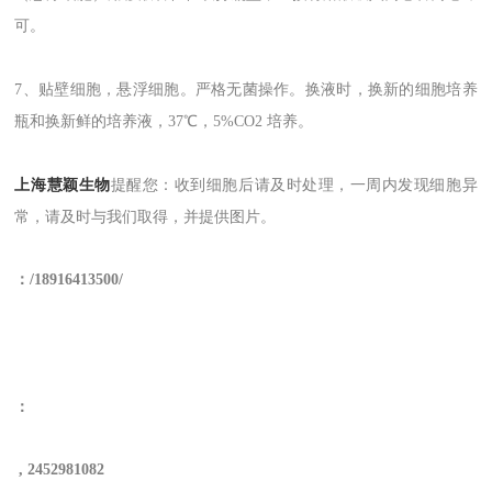
可。
7、贴壁细胞，悬浮细胞。严格无菌操作。换液时
，
换新的细胞培养
瓶和换新鲜的培养液，37℃，5%CO2 培养。
上海慧颖生物
提醒您
：收到细胞后请及时处理，一周内发现细胞异
常，请及时与我们取得，并提供图片。
：
/
18
916413500/
：
,
2452981082