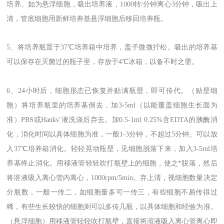
培养。如为悬浮细胞，吸出培养液，1000转/分钟离心3分钟，吸出上
清，管底细胞用新鲜培养基悬浮细胞后移回培养瓶。
5、将培养瓶置于37℃培养箱中培养，盖子微微拧松。吸出的培养基
可以保存在灭菌过的瓶子里，存放于4℃冰箱，以备不时之需。
6、24小时后，细胞形态已恢复并贴满瓶壁，即可传代。（贴壁细
胞）将培养瓶里的培养基倒去，加3-5ml（以能覆盖细胞生长面为
准）PBS或Hanks’液洗涤后弃去。加0.5-1ml 0.25%含EDTA的胰酶消
化，消化时间以具体细胞为准，一般1-3分钟，不超过5分钟。可以放
入37℃培养箱消化。轻轻晃动瓶壁，见细胞脱落下来，加入3-5ml培
养基终止消化。用移液管轻轻吹打瓶壁上的细胞，使之*脱落，然后
将溶液吸入离心管内离心，1000rpm/5min。弃上清，视细胞数量决定
分瓶数，一般一传二，如细胞量多可一传三，有些细胞不易传得过
稀，有些生长较快的细胞则可以多传几瓶，以具体细胞和经验为准。
（悬浮细胞）用移液管轻轻吹打瓶壁，直接将溶液吸入离心管离心即