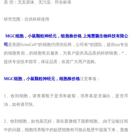
质
控：无支原体、无污染、符合标准
研究范围：
仅供科研使用
MGC
细胞，小鼠颗粒神经元，细胞株价格
,
上海
慧颖
生物科技有限公
司
是
美国
ScienCell
*的
细胞
代理
供应商，
公司有*的团队，提供zui
专业
的细胞售前，的细胞售后
服务
，为客户提供
高品质的
科研细胞
，
*，
提供专业技术指导
，
保证品质
，
欢迎广大用户选购。
MGC
细胞，小鼠颗粒神经元，细胞株价格
注意事项：
1、收到细胞，请查看瓶子是否有破裂，培养基是否漏出，是否浑
浊，如有请尽快。
2、收到细胞，如包装完好，请在显微镜下观察细胞。,由于运输过程
中的问题，细胞培养瓶中的贴壁细胞有可能从瓶壁中脱落下来，显微