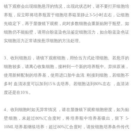
镜下观察会出现细胞悬浮的情况，出现此状态时，请不要打开细胞培
养瓶，应立即将培养瓶置于细胞培养箱里静止3-5小时左右，让细胞
先稳定下，再于显微镜下观察，此时多数细胞会重新贴附于瓶壁。如
细胞仍不能贴壁，请用台盼蓝染色法鉴定细胞活力，如台盼蓝染色证
实细胞活力正常请按悬浮细胞的方法处理。
3、收到细胞后，请镜下观察细胞，用恰当方式处理细胞。若悬浮的
细胞较多，请离心收集细胞，接种到一个新的培养瓶中。弃掉原液，
使用新鲜配制的培养基，使用进口胎牛血清. 刚接到细胞，若细胞不
多时 血清浓度可以加到15％去培养。若细胞迏到80%左右 ，血清浓
度还是在10％。
4、收到细胞时如无异常情况 ，请在显微镜下观察细胞密度，如为贴
壁细胞，未超过80%汇合度时，将培养瓶中培养基吸出，留下 5-
10ML培养基继续培养：超过80%汇合度时，请按细胞培养条件传代