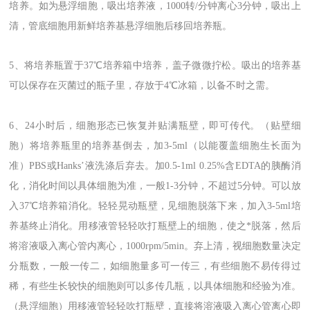
培养。如为悬浮细胞，吸出培养液，1000转/分钟离心3分钟，吸出上
清，管底细胞用新鲜培养基悬浮细胞后移回培养瓶。
5、将培养瓶置于37℃培养箱中培养，盖子微微拧松。吸出的培养基
可以保存在灭菌过的瓶子里，存放于4℃冰箱，以备不时之需。
6、24小时后，细胞形态已恢复并贴满瓶壁，即可传代。（贴壁细
胞）将培养瓶里的培养基倒去，加3-5ml（以能覆盖细胞生长面为
准）PBS或Hanks’液洗涤后弃去。加0.5-1ml 0.25%含EDTA的胰酶消
化，消化时间以具体细胞为准，一般1-3分钟，不超过5分钟。可以放
入37℃培养箱消化。轻轻晃动瓶壁，见细胞脱落下来，加入3-5ml培
养基终止消化。用移液管轻轻吹打瓶壁上的细胞，使之*脱落，然后
将溶液吸入离心管内离心，1000rpm/5min。弃上清，视细胞数量决定
分瓶数，一般一传二，如细胞量多可一传三，有些细胞不易传得过
稀，有些生长较快的细胞则可以多传几瓶，以具体细胞和经验为准。
（悬浮细胞）用移液管轻轻吹打瓶壁，直接将溶液吸入离心管离心即