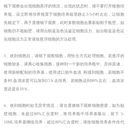
镜下观察会出现细胞悬浮的情况，出现此状态时，请不要打开细胞培
养瓶，应立即将培养瓶置于细胞培养箱里静止3-5小时左右，让细胞
先稳定下，再于显微镜下观察，此时多数细胞会重新贴附于瓶壁。如
细胞仍不能贴壁，请用台盼蓝染色法鉴定细胞活力，如台盼蓝染色证
实细胞活力正常请按悬浮细胞的方法处理。
3、收到细胞后，请镜下观察细胞，用恰当方式处理细胞。若悬浮的
细胞较多，请离心收集细胞，接种到一个新的培养瓶中。弃掉原液，
使用新鲜配制的培养基，使用进口胎牛血清. 刚接到细胞，若细胞不
多时 血清浓度可以加到15％去培养。若细胞迏到80%左右 ，血清浓
度还是在10％。
4、收到细胞时如无异常情况 ，请在显微镜下观察细胞密度，如为贴
壁细胞，未超过80%汇合度时，将培养瓶中培养基吸出，留下 5-
10ML培养基继续培养：超过80%汇合度时，请按细胞培养条件传代