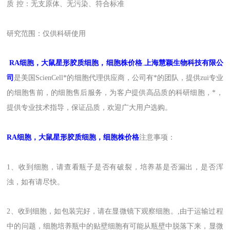
质
控：无支原体、无污染、符合标准
研究范围：
仅供科研使用
RA
细胞，大鼠星形胶质细胞，细胞株价格
,
上海
慧颖
生物科技有限公
司
是
美国
ScienCell
*的
细胞
代理
供应商，
公司有*的团队，提供zui
专业
的细胞售前，的细胞售后
服务
，为客户提供
高品质的
科研细胞
，
*，
提供专业技术指导
，
保证品质
，
欢迎广大用户选购。
RA
细胞，大鼠星形胶质细胞，细胞株价格
注意事项：
1、收到细胞，请查看瓶子是否有破裂，培养基是否漏出，是否浑
浊，如有请尽快。
2、收到细胞，如包装完好，请在显微镜下观察细胞。,由于运输过程
中的问题，细胞培养瓶中的贴壁细胞有可能从瓶壁中脱落下来，显微