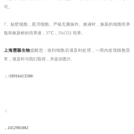
可。
7、贴壁细胞，悬浮细胞。严格无菌操作。换液时
，
换新的细胞培养
瓶和换新鲜的培养液，37℃，5%CO2 培养。
上海慧颖生物
提醒您
：收到细胞后请及时处理，一周内发现细胞异
常，请及时与我们取得，并提供图片。
：
/
18
916413500/
：
,
2452981082