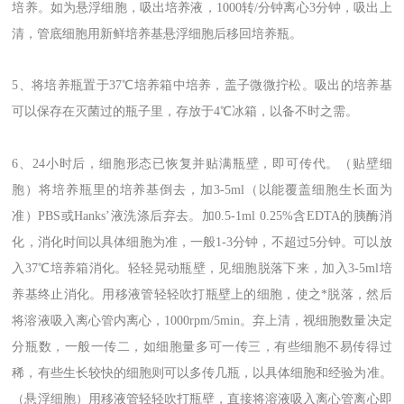
培养。如为悬浮细胞，吸出培养液，1000转/分钟离心3分钟，吸出上
清，管底细胞用新鲜培养基悬浮细胞后移回培养瓶。
5、将培养瓶置于37℃培养箱中培养，盖子微微拧松。吸出的培养基
可以保存在灭菌过的瓶子里，存放于4℃冰箱，以备不时之需。
6、24小时后，细胞形态已恢复并贴满瓶壁，即可传代。（贴壁细
胞）将培养瓶里的培养基倒去，加3-5ml（以能覆盖细胞生长面为
准）PBS或Hanks’液洗涤后弃去。加0.5-1ml 0.25%含EDTA的胰酶消
化，消化时间以具体细胞为准，一般1-3分钟，不超过5分钟。可以放
入37℃培养箱消化。轻轻晃动瓶壁，见细胞脱落下来，加入3-5ml培
养基终止消化。用移液管轻轻吹打瓶壁上的细胞，使之*脱落，然后
将溶液吸入离心管内离心，1000rpm/5min。弃上清，视细胞数量决定
分瓶数，一般一传二，如细胞量多可一传三，有些细胞不易传得过
稀，有些生长较快的细胞则可以多传几瓶，以具体细胞和经验为准。
（悬浮细胞）用移液管轻轻吹打瓶壁，直接将溶液吸入离心管离心即