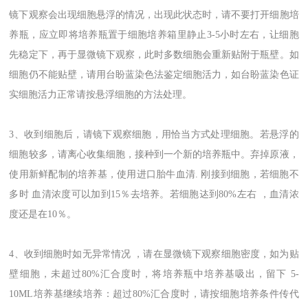
镜下观察会出现细胞悬浮的情况，出现此状态时，请不要打开细胞培
养瓶，应立即将培养瓶置于细胞培养箱里静止3-5小时左右，让细胞
先稳定下，再于显微镜下观察，此时多数细胞会重新贴附于瓶壁。如
细胞仍不能贴壁，请用台盼蓝染色法鉴定细胞活力，如台盼蓝染色证
实细胞活力正常请按悬浮细胞的方法处理。
3、收到细胞后，请镜下观察细胞，用恰当方式处理细胞。若悬浮的
细胞较多，请离心收集细胞，接种到一个新的培养瓶中。弃掉原液，
使用新鲜配制的培养基，使用进口胎牛血清. 刚接到细胞，若细胞不
多时 血清浓度可以加到15％去培养。若细胞迏到80%左右 ，血清浓
度还是在10％。
4、收到细胞时如无异常情况 ，请在显微镜下观察细胞密度，如为贴
壁细胞，未超过80%汇合度时，将培养瓶中培养基吸出，留下 5-
10ML培养基继续培养：超过80%汇合度时，请按细胞培养条件传代