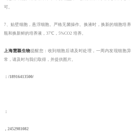
可。
7、贴壁细胞，悬浮细胞。严格无菌操作。换液时
，
换新的细胞培养
瓶和换新鲜的培养液，37℃，5%CO2 培养。
上海慧颖生物
提醒您
：收到细胞后请及时处理，一周内发现细胞异
常，请及时与我们取得，并提供图片。
：
/
18
916413500/
：
,
2452981082