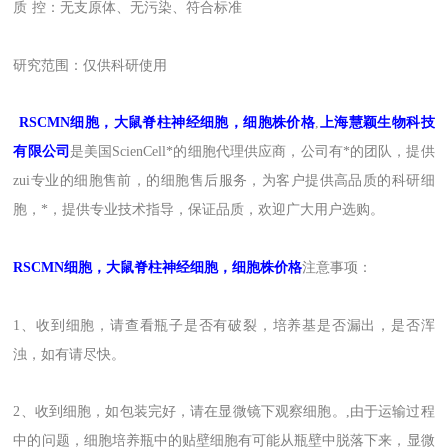
质
控：无支原体、无污染、符合标准
研究范围：
仅供科研使用
RSCMN
细胞，大鼠脊柱神经细胞，细胞株价格
,
上海
慧颖
生物科技
有限公司
是
美国
ScienCell
*的
细胞
代理
供应商，
公司有*的团队，提供
zui
专业的细胞售前，的细胞售后
服务
，为客户提供
高品质的
科研细
胞
，
*，提供专业技术指导
，
保证品质
，
欢迎广大用户选购。
RSCMN
细胞，大鼠脊柱神经细胞，细胞株价格
注意事项：
1、收到细胞，请查看瓶子是否有破裂，培养基是否漏出，是否浑
浊，如有请尽快。
2、收到细胞，如包装完好，请在显微镜下观察细胞。,由于运输过程
中的问题，细胞培养瓶中的贴壁细胞有可能从瓶壁中脱落下来，显微