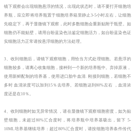
镜下观察会出现细胞悬浮的情况，出现此状态时，请不要打开细胞培
养瓶，应立即将培养瓶置于细胞培养箱里静止3-5小时左右，让细胞
先稳定下，再于显微镜下观察，此时多数细胞会重新贴附于瓶壁。如
细胞仍不能贴壁，请用台盼蓝染色法鉴定细胞活力，如台盼蓝染色证
实细胞活力正常请按悬浮细胞的方法处理。
3、收到细胞后，请镜下观察细胞，用恰当方式处理细胞。若悬浮的
细胞较多，请离心收集细胞，接种到一个新的培养瓶中。弃掉原液，
使用新鲜配制的培养基，使用进口胎牛血清. 刚接到细胞，若细胞不
多时 血清浓度可以加到15％去培养。若细胞迏到80%左右 ，血清浓
度还是在10％。
4、收到细胞时如无异常情况 ，请在显微镜下观察细胞密度，如为贴
壁细胞，未超过80%汇合度时，将培养瓶中培养基吸出，留下 5-
10ML培养基继续培养：超过80%汇合度时，请按细胞培养条件传代