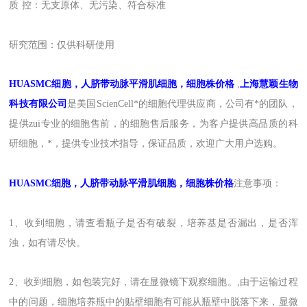
质
控：无支原体、无污染、符合标准
研究范围：
仅供科研使用
HUASMC
细胞，人脐带动脉平滑肌细胞，细胞株价格
,
上海
慧颖
生物
科技有限公司
是
美国
ScienCell
*的
细胞
代理
供应商，
公司有*的团队，
提供zui
专业的细胞售前，的细胞售后
服务
，为客户提供
高品质的
科
研细胞
，
*，提供专业技术指导
，
保证品质
，
欢迎广大用户选购。
HUASMC
细胞，人脐带动脉平滑肌细胞，细胞株价格
注意事项：
1、收到细胞，请查看瓶子是否有破裂，培养基是否漏出，是否浑
浊，如有请尽快。
2、收到细胞，如包装完好，请在显微镜下观察细胞。,由于运输过程
中的问题，细胞培养瓶中的贴壁细胞有可能从瓶壁中脱落下来，显微