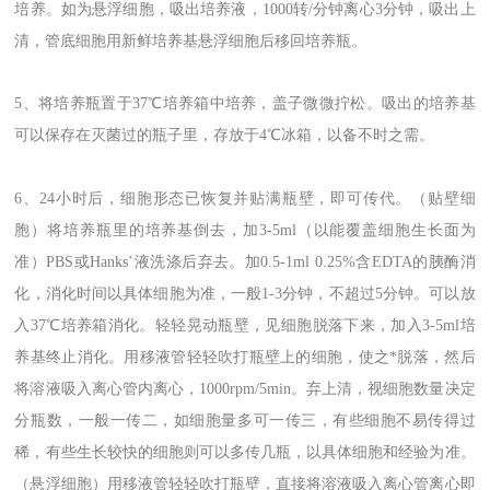
培养。如为悬浮细胞，吸出培养液，1000转/分钟离心3分钟，吸出上
清，管底细胞用新鲜培养基悬浮细胞后移回培养瓶。
5、将培养瓶置于37℃培养箱中培养，盖子微微拧松。吸出的培养基
可以保存在灭菌过的瓶子里，存放于4℃冰箱，以备不时之需。
6、24小时后，细胞形态已恢复并贴满瓶壁，即可传代。（贴壁细
胞）将培养瓶里的培养基倒去，加3-5ml（以能覆盖细胞生长面为
准）PBS或Hanks’液洗涤后弃去。加0.5-1ml 0.25%含EDTA的胰酶消
化，消化时间以具体细胞为准，一般1-3分钟，不超过5分钟。可以放
入37℃培养箱消化。轻轻晃动瓶壁，见细胞脱落下来，加入3-5ml培
养基终止消化。用移液管轻轻吹打瓶壁上的细胞，使之*脱落，然后
将溶液吸入离心管内离心，1000rpm/5min。弃上清，视细胞数量决定
分瓶数，一般一传二，如细胞量多可一传三，有些细胞不易传得过
稀，有些生长较快的细胞则可以多传几瓶，以具体细胞和经验为准。
（悬浮细胞）用移液管轻轻吹打瓶壁，直接将溶液吸入离心管离心即