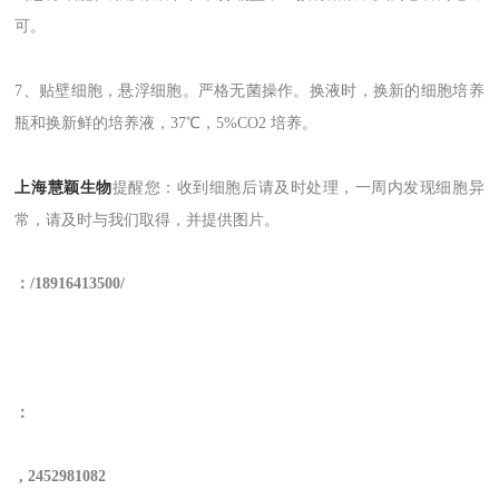
可。
7、贴壁细胞，悬浮细胞。严格无菌操作。换液时
，
换新的细胞培养
瓶和换新鲜的培养液，37℃，5%CO2 培养。
上海慧颖生物
提醒您
：收到细胞后请及时处理，一周内发现细胞异
常，请及时与我们取得，并提供图片。
：
/
18
916413500/
：
,
2452981082