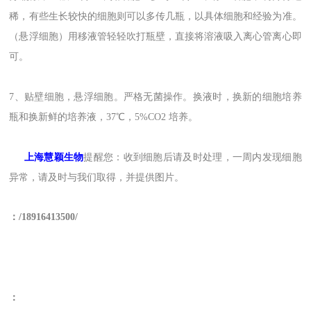
稀，有些生长较快的细胞则可以多传几瓶，以具体细胞和经验为准。
（悬浮细胞）用移液管轻轻吹打瓶壁，直接将溶液吸入离心管离心即
可。
7、贴壁细胞，悬浮细胞。严格无菌操作。换液时
，
换新的细胞培养
瓶和换新鲜的培养液，37℃，5%CO2 培养。
上海慧颖生物
提醒您
：收到细胞后请及时处理，一周内发现细胞
异常，请及时与我们取得，并提供图片。
：
/
18
916413500/
：