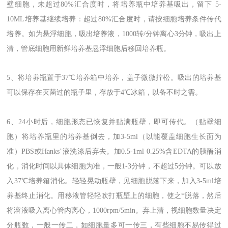
壁细胞，未超过80%汇合度时，将培养瓶中培养基吸出，留下 5-
10ML培养基继续培养：超过80%汇合度时，请按细胞培养条件传代
培养。如为悬浮细胞，吸出培养液，1000转/分钟离心3分钟，吸出上
清，管底细胞用新鲜培养基悬浮细胞后移回培养瓶。
5、将培养瓶置于37℃培养箱中培养，盖子微微拧松。吸出的培养基
可以保存在灭菌过的瓶子里，存放于4℃冰箱，以备不时之需。
6、24小时后，细胞形态已恢复并贴满瓶壁，即可传代。（贴壁细
胞）将培养瓶里的培养基倒去，加3-5ml（以能覆盖细胞生长面为
准）PBS或Hanks’液洗涤后弃去。加0.5-1ml 0.25%含EDTA的胰酶消
化，消化时间以具体细胞为准，一般1-3分钟，不超过5分钟。可以放
入37℃培养箱消化。轻轻晃动瓶壁，见细胞脱落下来，加入3-5ml培
养基终止消化。用移液管轻轻吹打瓶壁上的细胞，使之*脱落，然后
将溶液吸入离心管内离心，1000rpm/5min。弃上清，视细胞数量决定
分瓶数，一般一传二，如细胞量多可一传三，有些细胞不易传得过