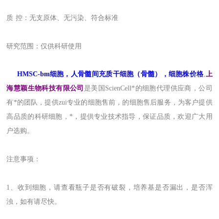
质
控：无支原体、无污染、符合标准
研究范围：
仅供科研使用
HMSC-bm细胞，人骨髓间充质干细胞（骨髓），细胞株价格
,
上
海
慧颖
生物科技有限公司
是
美国
ScienCell
*的
细胞
代理
供应商，
公司
有*的团队，提供zui
专业的细胞售前，的细胞售后
服务
，为客户提供
高品质的
科研细胞
，
*，提供专业技术指导
，
保证品质
，
欢迎广大用
户选购。
注意事项：
1、收到细胞，请查看瓶子是否有破裂，培养基是否漏出，是否浑
浊，如有请尽快。