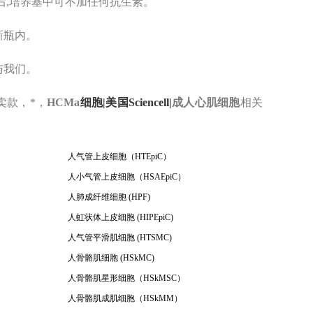
后,培养基中可不加任何抗生素。
新瓶内。
与我们。
卖款，*
，
HCMa
细胞|美国Sciencell|
成人心肌细胞
相关
人气管上皮细胞（HTEpiC）
人小气管上皮细胞（HSAEpiC）
人肺成纤维细胞 (HPF)
人虹状体上皮细胞 (HIPEpiC)
人气管平滑肌细胞 (HTSMC)
人骨骼肌细胞 (HSkMC)
人骨骼肌星形细胞（HSkMSC）
人骨骼肌成肌细胞（HSkMM）