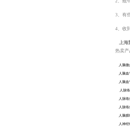
2、瓶
3、有
4、收
上海
热卖
产
人脑微血
人脑血管
人脑血管
人脉络丝
人脉络丝
人脉络丝
人脑膜细
人神经