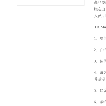
高品质
骤
胞在出
人员，
HCMa
1、培
2、在
3、传
4、请
养基混
5、建
6、该