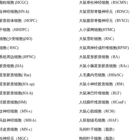
粒细胞 (HCGC)
大鼠脊柱神经细胞（RSCMN）
神经细胞(HN-h)
大鼠背部脊髓神经元（RDSCI）
胶质前体细胞（HOPC）
大鼠腹部脊髓神经元（RVSCI）
干细胞（HHDPC）
人小梁网细胞(HTMC)
胞(少突细胞)(HO)
大鼠雪旺细胞（RSC）
胞 ( HSC)
大鼠周神经成纤维细胞(RPNF)
统周边细胞 (HPNC)
大鼠星形胶质细胞（RA）
质细胞 (HA)
大鼠小脑星形胶质细胞（RAc）
形胶质细胞( Hac)
人毛囊内壳细胞（HHirSC）
形胶质细胞(HA-sp)
大鼠小神经胶质细胞（RM）
形胶质细胞(HA-h)
大鼠淋巴纤维细胞（RLF）
经胶质细胞(HM)
人结膜纤维原细胞（HConF）
纹神经细胞（MN-s）
大鼠心肌细胞（RCM）
马趾神经细胞（MH-h）
人胚胎绒毛细胞（HAF）
经皮质细胞（MN-c）
马间叶干细胞（脂肪）
粒神经元（MGC）
狗间叶干细胞（脂肪）