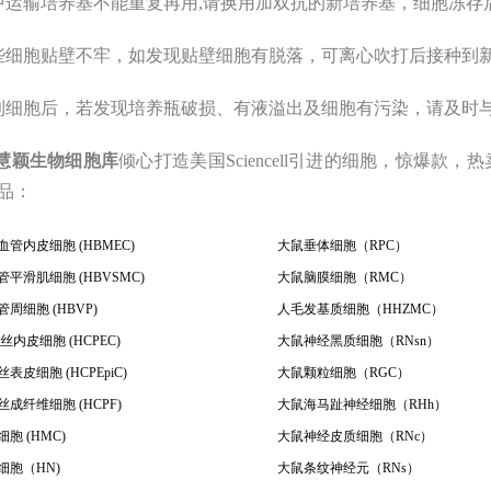
中运输培养基不能重复再用,请换用加双抗的新培养基，细胞冻存
些细胞贴壁不牢，如发现贴壁细胞有脱落，可离心吹打后接种到
到细胞后，若发现培养瓶破损、有液溢出及细胞有污染，请及时
慧颖
生物
细胞库
倾心打造美国Sciencell引进的细胞，惊爆款，热
品
：
管内皮细胞 (HBMEC)
大鼠垂体细胞（RPC）
平滑肌细胞 (HBVSMC)
大鼠脑膜细胞（RMC）
周细胞 (HBVP)
人毛发基质细胞（HHZMC）
内皮细胞 (HCPEC)
大鼠神经黑质细胞（RNsn）
表皮细胞 (HCPEpiC)
大鼠颗粒细胞（RGC）
成纤维细胞 (HCPF)
大鼠海马趾神经细胞（RHh）
胞 (HMC)
大鼠神经皮质细胞（RNc）
细胞（HN)
大鼠条纹神经元（RNs）