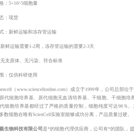
格：
5
×10
^
5细胞量
态：现货
式：新鲜运输和冻存管运输
新鲜运输需要1-2周，冻存管运输的需要2-3天
：无支原体、无污染、符合标准
围：
仅供科研使用
encell（www
.
sciencellonline.com）成立于1999年
原代细胞培养基、原代细胞无血清培养基、干细胞、干细胞培养基的
代细胞培养基都经过了严格的质量控制，细胞纯度可达98％。
多数细胞在唯有ScienCell实验室能够成功分离，产品质量过硬。
颖
生物科技有限公司
是
*的
细胞
代理
供应商，
公司有*的团队，提供