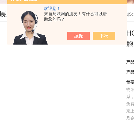
欢迎您！
展示
来自局域网的朋友！有什么可以帮
您现在的位置：
首页
>
产品展示
>
ATCC细胞|Sc
助您的吗？
H
胞
产
产
简
物
系
免
京
及