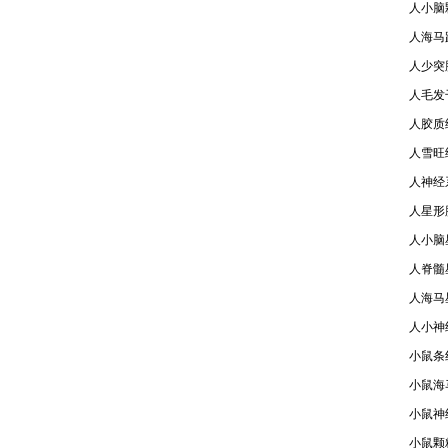
人小脑颗
人海马趾
人少突
人毛发
人胶质细
人雪旺细
人神经系
人星形胶
人小脑星
人脊髓星
人海马星
人小神
小鼠条
小鼠海
小鼠神
小鼠颗