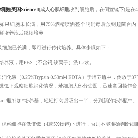
细胞|美国Sciencell|
成人心肌细胞
收到细胞后，在倒置镜下(是在
如果细胞未长满，用75%酒精喷洒整个瓶消毒后放到超菌台
l新鲜培养液后继续培养。
如果细胞已长满，即可进行传代培养。具体步骤如下：
弃去培养液，用PBS（不含钙,镁离子）洗1-2次。
1ml消化液（0.25%Trypsin-0.53mM EDTA）于培养瓶中，
微镜下观察细胞消化情况，若细胞大部分变圆，迅速拿回操作台
按6-8ml/瓶补加*培养基，轻轻打匀后吸出一半，分到新的培养
、观察细胞在低倍镜（4或5X物镜)下进行，否则不能准确判断细胞