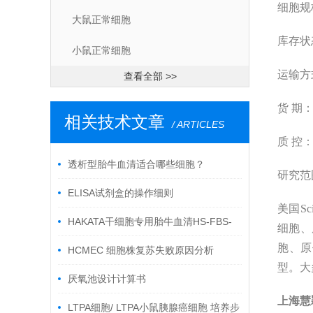
细胞规
大鼠正常细胞
库存状
小鼠正常细胞
运输方
查看全部 >>
货
期：
相关技术文章
/ ARTICLES
质
控
透析型胎牛血清适合哪些细胞？
研究范
ELISA试剂盒的操作细则
美国Sci
HAKATA干细胞专用胎牛血清HS-FBS-
细胞、
胞、原
500解冻方法
HCMEC 细胞株复苏失败原因分析
型。大
厌氧池设计计算书
上海
慧
LTPA细胞/ LTPA小鼠胰腺癌细胞 培养步