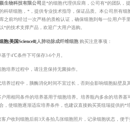
颖
生物科技有限公司
是
*的
细胞
代理
供应商，
公司有*的团队，提供
的
科研细胞
，
*，提供专业技术指导
，
保证品质。
本公司所有细
库之前均经过一次严格的质检认证，确保细胞到每一位用户手
以*的技术支撑产品，欢迎广大用户选购。
细胞|美国Sciencell|
人肺动脉成纤维细胞
购买注意事项：
养基于4℃条件下可保存3-6个月。
细胞培养过程中，请注意保持无菌操作。
代培养过程中，胰酶消化时间不宜过长，否则会影响细胞贴壁及
客户用相同条件的培养基用于细胞培养。培养瓶内多余的培养基
合，使细胞逐渐适应培养条件，也建议直接购买英纽瑞提供的*
议客户收到细胞后前3天各拍几张细胞照片，记录细胞状态，便于