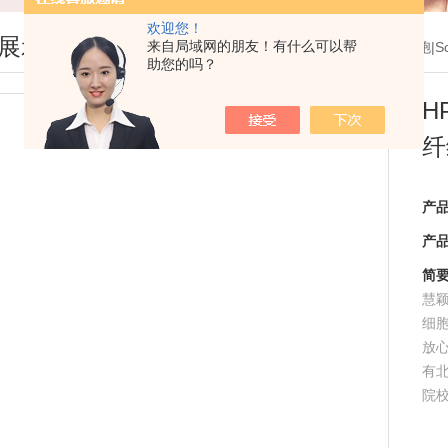
欢迎您！
展示
来自局域网的朋友！有什么可以帮
您现在的位置：
首页
>
产品展示
>
ATCC细胞|Sc
助您的吗？
H
纤
产
产
简
慧
细
放
有
院