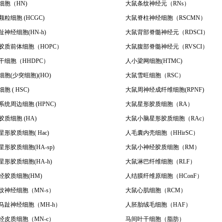
细胞（HN)
大鼠条纹神经元（RNs）
粒细胞 (HCGC)
大鼠脊柱神经细胞（RSCMN）
神经细胞(HN-h)
大鼠背部脊髓神经元（RDSCI）
胶质前体细胞（HOPC）
大鼠腹部脊髓神经元（RVSCI）
干细胞（HHDPC）
人小梁网细胞(HTMC)
胞(少突细胞)(HO)
大鼠雪旺细胞（RSC）
胞 ( HSC)
大鼠周神经成纤维细胞(RPNF)
统周边细胞 (HPNC)
大鼠星形胶质细胞（RA）
质细胞 (HA)
大鼠小脑星形胶质细胞（RAc）
形胶质细胞( Hac)
人毛囊内壳细胞（HHirSC）
形胶质细胞(HA-sp)
大鼠小神经胶质细胞（RM）
形胶质细胞(HA-h)
大鼠淋巴纤维细胞（RLF）
经胶质细胞(HM)
人结膜纤维原细胞（HConF）
纹神经细胞（MN-s）
大鼠心肌细胞（RCM）
马趾神经细胞（MH-h）
人胚胎绒毛细胞（HAF）
经皮质细胞（MN-c）
马间叶干细胞（脂肪）