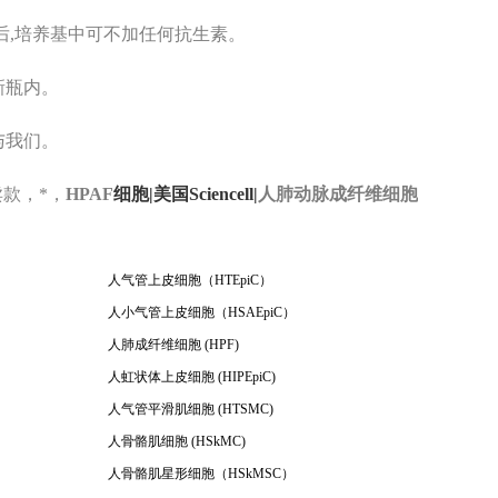
后,培养基中可不加任何抗生素。
新瓶内。
与我们。
卖款，*
，
HPAF
细胞|美国Sciencell|
人肺动脉成纤维细胞
人气管上皮细胞（HTEpiC）
人小气管上皮细胞（HSAEpiC）
人肺成纤维细胞 (HPF)
人虹状体上皮细胞 (HIPEpiC)
人气管平滑肌细胞 (HTSMC)
人骨骼肌细胞 (HSkMC)
人骨骼肌星形细胞（HSkMSC）