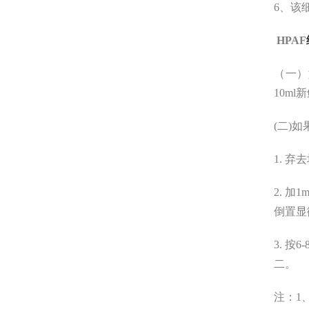
6、该
HPAF
（一）
10m
(二)
1. 
2. 加
倒置显
3. 
二。
注：1