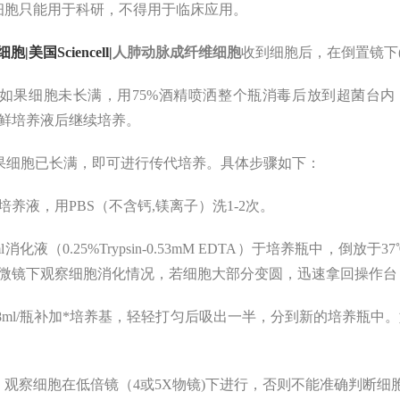
细胞只能用于科研，不得用于临床应用。
细胞|美国Sciencell|
人肺动脉成纤维细胞
收到细胞后，在倒置镜下
如果细胞未长满，用75%酒精喷洒整个瓶消毒后放到超菌台
l新鲜培养液后继续培养。
如果细胞已长满，即可进行传代培养。具体步骤如下：
弃去培养液，用PBS（不含钙,镁离子）洗1-2次。
1ml消化液（0.25%Trypsin-0.53mM EDTA）于培养瓶中，
微镜下观察细胞消化情况，若细胞大部分变圆，迅速拿回操作台
按6-8ml/瓶补加*培养基，轻轻打匀后吸出一半，分到新的培养
、观察细胞在低倍镜（4或5X物镜)下进行，否则不能准确判断细胞