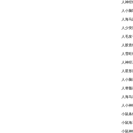
人神经
人小脑颗
人海马趾
人少突
人毛发
人胶质细
人雪旺细
人神经系
人星形胶
人小脑星
人脊髓星
人海马星
人小神
小鼠条
小鼠海
小鼠神