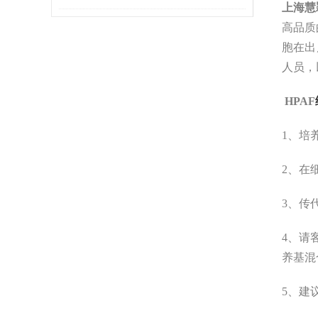
上海
慧
高品质
胞在出
人员，
HPAF
1、培
2、在
3、传
4、请
养基混
5、建