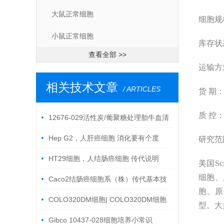
大鼠正常细胞
细胞规
小鼠正常细胞
库存状
查看全部 >>
运输方
相关技术文章
/ ARTICLES
货
期：
质
控
12676-029活性炭/葡聚糖处理胎牛血清
12676-029
Hep G2，人肝癌细胞 消化要有个度
研究范
HT29细胞，人结肠癌细胞 传代说明
美国Sci
细胞、
Caco2结肠癌细胞系（株）传代基本技
胞、原
术
COLO320DM细胞| COLO320DM细胞
型。大
系 培养步骤
Gibco 10437-028细胞培养小常识