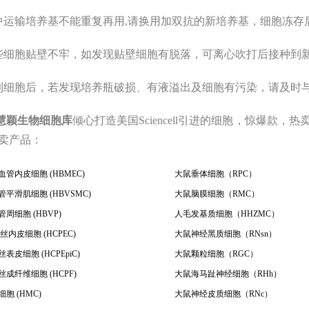
中运输培养基不能重复再用,请换用加双抗的新培养基，细胞冻存
些细胞贴壁不牢，如发现贴壁细胞有脱落，可离心吹打后接种到
到细胞后，若发现培养瓶破损、有液溢出及细胞有污染，请及时
慧颖
生物
细胞库
倾心打造美国Sciencell引进的细胞，惊爆款，热
卖
产品
：
管内皮细胞 (HBMEC)
大鼠垂体细胞（RPC）
平滑肌细胞 (HBVSMC)
大鼠脑膜细胞（RMC）
周细胞 (HBVP)
人毛发基质细胞（HHZMC）
内皮细胞 (HCPEC)
大鼠神经黑质细胞（RNsn）
表皮细胞 (HCPEpiC)
大鼠颗粒细胞（RGC）
成纤维细胞 (HCPF)
大鼠海马趾神经细胞（RHh）
胞 (HMC)
大鼠神经皮质细胞（RNc）