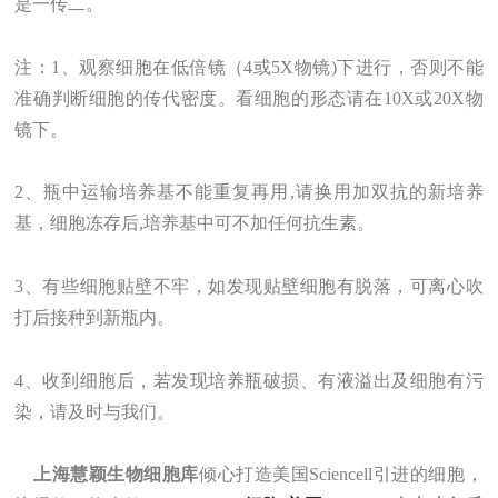
是一传二。
注：1、观察细胞在低倍镜（4或5X物镜)下进行，否则不能
准确判断细胞的传代密度。看细胞的形态请在10X或20X物
镜下。
2、瓶中运输培养基不能重复再用,请换用加双抗的新培养
基，细胞冻存后,培养基中可不加任何抗生素。
3、有些细胞贴壁不牢，如发现贴壁细胞有脱落，可离心吹
打后接种到新瓶内。
4、收到细胞后，若发现培养瓶破损、有液溢出及细胞有污
染，请及时与我们。
上海
慧颖
生物
细胞库
倾心打造美国Sciencell引进的细胞，