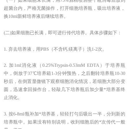
（一）如果细胞未长满，用75%酒精喷洒整个瓶消毒后放到
超菌台内，严格无菌操作，打开细胞培养瓶，吸出培养液，
换10ml新鲜培养液后继续培养。
(二)如果细胞已长满，即可进行传代培养。具体步骤如下：
1. 弃去培养液，用PBS（不含钙,镁离子）洗1-2次。
2. 加1ml消化液（0.25%Trypsin-0.53mM EDTA）于培养瓶
中，倒放于37℃培养箱1-3分钟预热，之后翻转培养瓶10-30
秒后，在倒置显微镜下观察细胞消化情况，若细胞大部分变
圆，迅速拿回操作台，轻敲几下培养瓶后加少量*培养基终
止消化。
3. 按6-8ml/瓶补加*培养基，轻轻打匀后吸出一半，分到新的
培养瓶中。如果没有特别说明，收到细胞后的*次传代一般