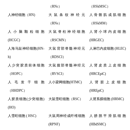
（RNc）
（HSkMSC）
人神经细胞（HN)
大鼠条纹神经元
人骨骼肌成肌细胞
（RNs）
（HSkMM）
人小脑颗粒细胞
大鼠脊柱神经细胞
人肾小球内皮细胞
(HCGC)
（RSCMN）
(HRGEC)
人海马趾神经细胞(HN-
大鼠背部脊髓神经元
人淋巴内皮细胞 (HLEC)
h)
（RDSCI）
人少突胶质前体细胞
大鼠腹部脊髓神经元
人肾皮质上皮细胞
（HOPC）
（RVSCI）
(HRCEpiC)
人毛发干细胞
人小梁网细胞(HTMC)
人肾脏上皮细胞
（HHDPC）
(HREpiC)
人胶质细胞(少突细胞)
大鼠雪旺细胞（RSC）
人肾系膜细胞 (HRMC)
(HO)
人雪旺细胞 ( HSC)
大鼠周神经成纤维细胞
人膀胱平滑肌细胞
(RPNF)
(HBdSMC)