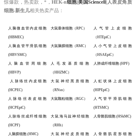
惊爆款，热卖款，*
，
HEK-n
细胞|美国Sciencell|
人表皮角质
细胞-新生儿
相关热卖
产品
：
人脑微血管内皮细胞
大鼠垂体细胞（RPC）
人气管上皮细胞
(HBMEC)
（HTEpiC）
人脑血管平滑肌细胞
大鼠脑膜细胞（RMC）
人小气管上皮细胞
(HBVSMC)
（HSAEpiC）
人脑血管周细胞
人毛发基质细胞
人肺成纤维细胞 (HPF)
(HBVP)
（HHZMC）
人脉络丝内皮细胞
大鼠神经黑质细胞
人虹状体上皮细胞
(HCPEC)
（RNsn）
(HIPEpiC)
人脉络丝表皮细胞
大鼠颗粒细胞（RGC）
人气管平滑肌细胞
(HCPEpiC)
(HTSMC)
人脉络丝成纤维细胞
大鼠海马趾神经细胞
人骨骼肌细胞 (HSkMC)
(HCPF)
（RHh）
人脑膜细胞 (HMC)
大鼠神经皮质细胞
人骨骼肌星形细胞