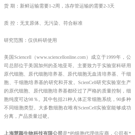
货
期：新鲜运输需要1-2周，冻存管运输的需要2-3天
质
控：无支原体、无污染、符合标准
研究范围：
仅供科研使用
美国Sciencell（www
.
sciencellonline.com）成立于1999年，公
司总部位于美国加州的圣地亚哥。主要致力于实验室科研用
原代细胞、原代细胞培养基、原代细胞无血清培养基、干细
胞、干细胞培养基的研究和开发。ScienCell研究实验室生产
的原代细胞、原代细胞培养基都经过了严格的质量控制，细
胞纯度可达98％。其中包括21种人体正常细胞系统，90多种
不同细胞类型。大多数细胞在唯有ScienCell实验室能够成功
分离，产品质量过硬。
上海
慧颖
生物科技有限公司
是
*的
细胞
代理
供应商，
公司有*