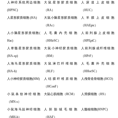
人神经系统周边细胞
大鼠星形胶质细胞
人尿道上皮细胞
(HPNC)
（RA）
（HUC）
人星形胶质细胞 (HA)
大鼠小脑星形胶质细胞
人羊膜上皮细胞
（RAc）
（HAEpic）
人小脑星形胶质细胞(
人毛囊内壳细胞
人前列腺上皮细胞
Hac)
（HHirSC）
（HPEpiC）
人脊髓星形胶质细胞
大鼠小神经胶质细胞
人前列腺成纤维细胞
(HA-sp)
（RM）
（HPrF）
人海马星形胶质细胞
大鼠淋巴纤维细胞
人毛囊外壳细胞
(HA-h)
（RLF）
（HHorSC）
人小神经胶质细胞(HM)
人结膜纤维原细胞
人颅骨造骨细胞 (HCO)
（HConF）
小鼠条纹神经细胞
大鼠心肌细胞（RCM）
人滑膜细胞（HS）
（MN-s）
小鼠海马趾神经细胞
人胚胎绒毛细胞
人髓核细胞(HNPC)
（MH-h）
（HAF）