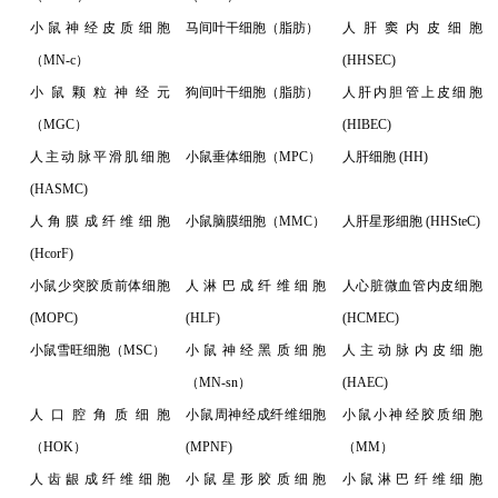
小鼠神经皮质细胞
马间叶干细胞（脂肪）
人肝窦内皮细胞
（MN-c）
(HHSEC)
小鼠颗粒神经元
狗间叶干细胞（脂肪）
人肝内胆管上皮细胞
（MGC）
(HIBEC)
人主动脉平滑肌细胞
小鼠垂体细胞（MPC）
人肝细胞 (HH)
(HASMC)
人角膜成纤维细胞
小鼠脑膜细胞（MMC）
人肝星形细胞 (HHSteC)
(HcorF)
小鼠少突胶质前体细胞
人淋巴成纤维细胞
人心脏微血管内皮细胞
(MOPC)
(HLF)
(HCMEC)
小鼠雪旺细胞（MSC）
小鼠神经黑质细胞
人主动脉内皮细胞
（MN-sn）
(HAEC)
人口腔角质细胞
小鼠周神经成纤维细胞
小鼠小神经胶质细胞
（HOK）
(MPNF)
（MM）
人齿龈成纤维细胞
小鼠星形胶质细胞
小鼠淋巴纤维细胞