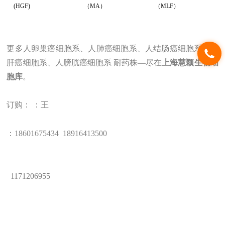
(HGF)
（MA）
（MLF）
更多人卵巢癌细胞系、人肺癌细胞系、人结肠癌细胞系、人
肝癌细胞系、人膀胱癌细胞系 耐药株
—
尽在
上海
慧颖
生物
细
胞库
。
订购： ：王
：1
8601675434
18
916413500
1171206955