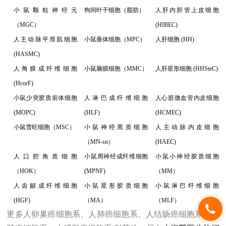
小鼠颗粒神经元
狗间叶干细胞（脂肪）
人肝内胆管上皮细胞
（MGC）
(HIBEC)
人主动脉平滑肌细胞
小鼠垂体细胞（MPC）
人肝细胞 (HH)
(HASMC)
人角膜成纤维细胞
小鼠脑膜细胞（MMC）
人肝星形细胞 (HHSteC)
(HcorF)
小鼠少突胶质前体细胞
人淋巴成纤维细胞
人心脏微血管内皮细胞
(MOPC)
(HLF)
(HCMEC)
小鼠雪旺细胞（MSC）
小鼠神经黑质细胞
人主动脉内皮细胞
（MN-sn）
(HAEC)
人口腔角质细胞
小鼠周神经成纤维细胞
小鼠小神经胶质细胞
（HOK）
(MPNF)
（MM）
人齿龈成纤维细胞
小鼠星形胶质细胞
小鼠淋巴纤维细胞
(HGF)
（MA）
（MLF）
更多人卵巢癌细胞系、人肺癌细胞系、人结肠癌细胞系、人