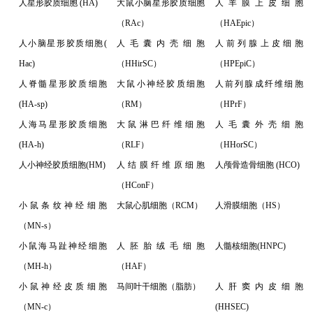
人星形胶质细胞 (HA)
大鼠小脑星形胶质细胞
人羊膜上皮细胞
（RAc）
（HAEpic）
人小脑星形胶质细胞(
人毛囊内壳细胞
人前列腺上皮细胞
Hac)
（HHirSC）
（HPEpiC）
人脊髓星形胶质细胞
大鼠小神经胶质细胞
人前列腺成纤维细胞
(HA-sp)
（RM）
（HPrF）
人海马星形胶质细胞
大鼠淋巴纤维细胞
人毛囊外壳细胞
(HA-h)
（RLF）
（HHorSC）
人小神经胶质细胞(HM)
人结膜纤维原细胞
人颅骨造骨细胞 (HCO)
（HConF）
小鼠条纹神经细胞
大鼠心肌细胞（RCM）
人滑膜细胞（HS）
（MN-s）
小鼠海马趾神经细胞
人胚胎绒毛细胞
人髓核细胞(HNPC)
（MH-h）
（HAF）
小鼠神经皮质细胞
马间叶干细胞（脂肪）
人肝窦内皮细胞
（MN-c）
(HHSEC)