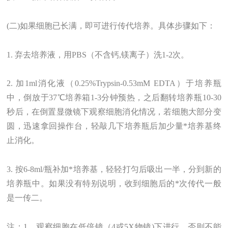
(二)如果细胞已长满，即可进行传代培养。具体步骤如下：
1. 弃去培养液，用PBS（不含钙,镁离子）洗1-2次。
2. 加1ml消化液（0.25%Trypsin-0.53mM EDTA）于培养瓶
中，倒放于37℃培养箱1-3分钟预热，之后翻转培养瓶10-30
秒后，在倒置显微镜下观察细胞消化情况，若细胞大部分变
圆，迅速拿回操作台，轻敲几下培养瓶后加少量*培养基终
止消化。
3. 按6-8ml/瓶补加*培养基，轻轻打匀后吸出一半，分到新的
培养瓶中。如果没有特别说明，收到细胞后的*次传代一般
是一传二。
注：1、观察细胞在低倍镜（4或5X物镜)下进行，否则不能