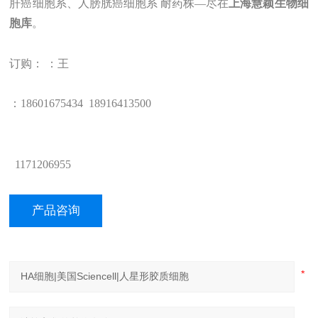
肝癌细胞系、人膀胱癌细胞系 耐药株
—
尽在
上海
慧颖
生物
细
胞库
。
订购： ：王
：1
8601675434
18
916413500
1171206955
产品咨询