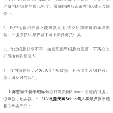
准确判断细胞的传代密度。看细胞的形态请在10X或20X物
镜下。
2、瓶中运输培养基不能重复再用,请换用加双抗的新培养
基，细胞冻存后,培养基中可不加任何抗生素。
3、有些细胞贴壁不牢，如发现贴壁细胞有脱落，可离心吹
打后接种到新瓶内。
4、收到细胞后，若发现培养瓶破损、有液溢出及细胞有污
染，请及时与我们。
上海
慧颖
生物
细胞库
倾心打造美国Sciencell引进的细胞，
惊爆款，热卖款，*
，
HA
细胞|美国Sciencell|
人星形胶质细胞
相关热卖
产品
：