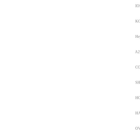
IOSE
KG
He
A27
COV
SHIN
HOC
HAC
OVK