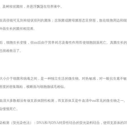
、及树枝状菌丝，并悬浮飘荡在培养液中。
在高倍镜可见到有链状排列的菌珠；念珠菌或酵母菌形态呈卵形，散在细胞周边和细
外面生长的菌丝相混淆。
后，细胞生长变慢，但zui后由于营养耗尽及毒性作用而使细胞脱落死亡。真菌生长
也很难救活了。
大小介于细菌和病毒之间，是一种独立生活的微生物。对热敏感，对一般抗生素不敏
密度的密集颗粒，横断面与细胞微绒毛相似。
血清大多数都没有做支原体阴性检测，而支原体又是牛血清中zui常见的微生物之一
会慢慢死亡。
染检测（荧光染色法）：DNA和与DNA特异性结合的荧光染料结合，使得支原体的