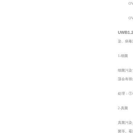
OVC
OVC
UWB1
染、病毒
1-
细菌
细菌污染
荡会有很
处理：①
2-
真菌
真菌污染
菌等。霉