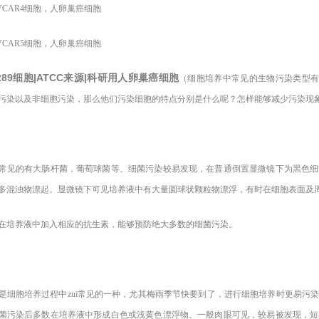
AR4
细胞，人卵巢癌细胞
AR5
细胞，人卵巢癌细胞
.289细胞|ATCC来源|科研用人卵巢癌细胞
（细胞培养中常见的生物污染类型有
污染以及非细胞污染，那么他们污染细胞的特点分别是什么呢？怎样能够减少污染现
常见的有大肠杆菌，葡萄球菌等。细菌污染较易发现，在普通倒置显微镜下为黑色细
多混浊物漂起。显微镜下可见培养液中有大量圆球状颗粒物漂浮，有时在细胞表面及
在培养液中加入相应的抗生素，能够预防绝大多数的细菌污染。
是细胞培养过程中zui常见的一种，尤其梅雨季节快要到了，进行细胞培养时更易污
菌污染后多数在培养液中形成白色或浅黄色漂浮物。一般肉眼可见，较易被发现，短