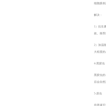
细胞膜表
解决：
1
）抗生
效。推荐用量
2
）加温
大程度的
4-
黑胶虫
黑胶虫的
后会自然
5-
原虫
培养液可