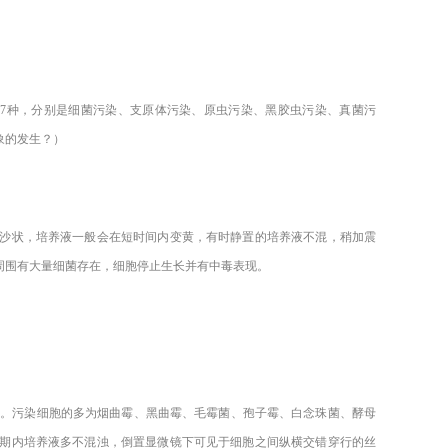
7种，分别是细菌污染、支原体污染、原虫污染、黑胶虫污染、真菌污
象的发生？）
沙状，培养液一般会在短时间内变黄，有时静置的培养液不混，稍加震
周围有大量细菌存在，细胞停止生长并有中毒表现。
染。污染细胞的多为烟曲霉、黑曲霉、毛霉菌、孢子霉、白念珠菌、酵母
期内培养液多不混浊，倒置显微镜下可见于细胞之间纵横交错穿行的丝