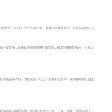
用的5倍浓度）作用24-48小时，再换入常规培养液，但该法不保证有
定影响，故热处理前需先进行预实验，确定对细胞影响zui小而能zui
养液也是不浑的，对细胞生长状态不会有明显影响，在细胞增殖旺盛之
繁殖速度却明显减慢，而且细胞状态不好，边缘不清楚，细胞不透亮。