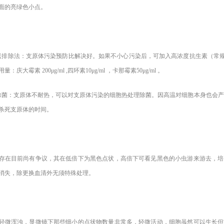
面的亮绿色小点。
素排除法：支原体污染预防比解决好。如果不小心污染后，可加入高浓度抗生素（常规使
：庆大霉素 200μg/ml ,四环素10μg/ml ，卡那霉素50μg/ml 。
除菌：支原体不耐热，可以对支原体污染的细胞热处理除菌。因高温对细胞本身也会产生一
杀死支原体的时间。
存在目前尚有争议，其在低倍下为黑色点状，高倍下可看见黑色的小虫游来游去，培
消失，除更换血清外无须特殊处理。
轻微浑浊，显微镜下那些细小的点状物数量非常多，轻微活动，细胞虽然可以生长但