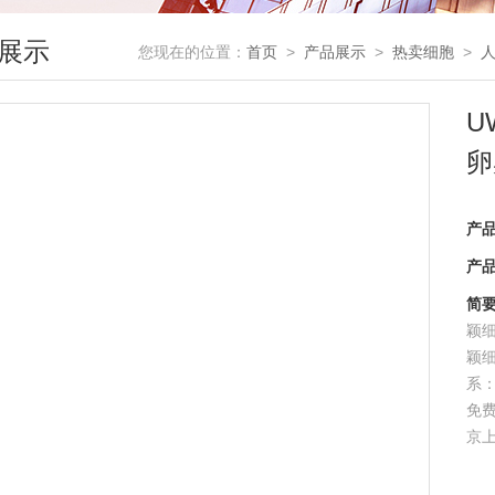
展示
您现在的位置：
首页
>
产品展示
>
热卖细胞
>
U
卵
产
产
简
颖细
颖
系
免
京
及