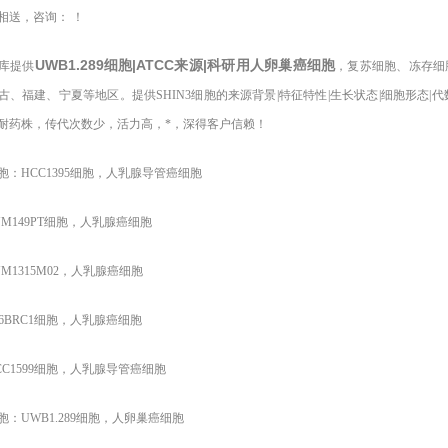
相送，咨询： ！
UWB1.289细胞|ATCC来源|科研用人卵巢癌细胞
库提供
，复苏细胞、冻存细
古、福建、宁夏等地区。提供SHIN3细胞的来源背景|特征特性|生长状态|细胞形态|代
株耐药株，传代次数少，活力高，*，深得客户信赖！
胞：HCC1395细胞，人乳腺导管癌细胞
49PT
细胞，人乳腺癌细胞
315M02
，人乳腺癌细胞
RC1
细胞，人乳腺癌细胞
599
细胞，人乳腺导管癌细胞
胞：UWB1.289细胞，人卵巢癌细胞