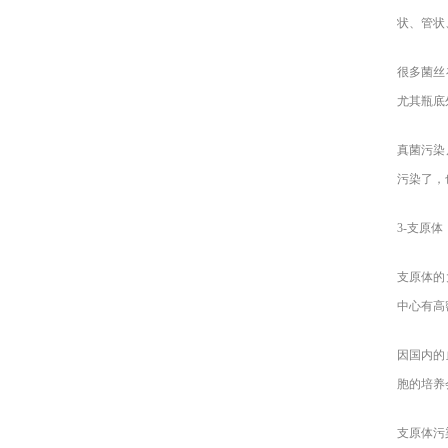
状、管状
很多菌丝
尤其瓶底
真菌污染
污染了，
3-
支原体
支原体的
中心有高
因国内的
胞的培养
支原体污