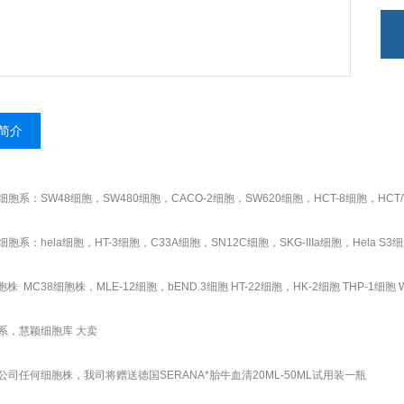
简介
胞系：SW48细胞，SW480细胞，CACO-2细胞，SW620细胞，HCT-8细胞，HCT/V
胞系：hela细胞，HT-3细胞，C33A细胞，SN12C细胞，SKG-IIIa细胞，Hela S3细胞
胞株 MC38细胞株，MLE-12细胞，bEND.3细胞 HT-22细胞，HK-2细胞 THP-1细胞 W
系，慧颖细胞库 大卖
公司任何细胞株，我司将赠送德国SERANA*胎牛血清20ML-50ML试用装一瓶