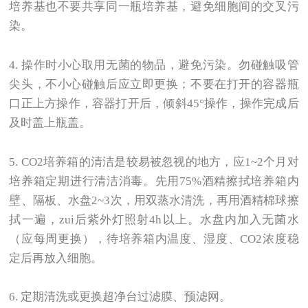
培养基也不要共享同一瓶培养基，避免细胞间的交叉污
染。
4.
操作时小心取用无菌的物品，避免污染。勿碰触吸管
尖头，不小心碰触后应立即更换；不要在打开的容器瓶
口正上方操作，容器打开后，倾斜45°操作，操作完成后
及时盖上瓶盖。
5. CO2
培养箱的清洁是较易被忽视的地方，应1~2个月对
培养箱定期进行清洁消毒。先用75%酒精擦拭培养箱内
壁、隔板、水盘2~3次，用双蒸水清洗，再用酒精棉球擦
拭一遍，zui后紫外灯照射4h以上。水盘内加入无菌水
（应每周更换），待培养箱内温度、湿度、CO2浓度稳
定后再放入细胞。
6.
定期清洗或更换超净台过滤膜、预滤网。