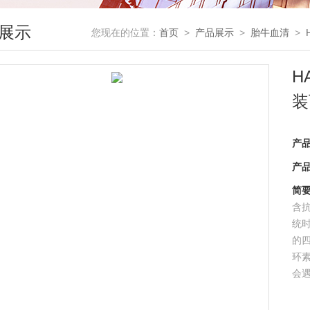
展示
您现在的位置：
首页
>
产品展示
>
胎牛血清
>
H
装
产
产
简
含抗
统
的
环
会