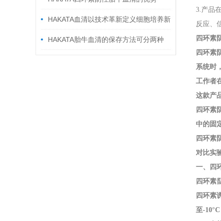
3.产
HAKATA血清以技术革新定义细胞培养新
反应、
四环素
标准
HAKATA胎牛血清的保存方法可分两种
四环素
系统时
工作者
这款产
四环素
中的固
四环素
对比实
一、四
四环素
四环素
至-10°