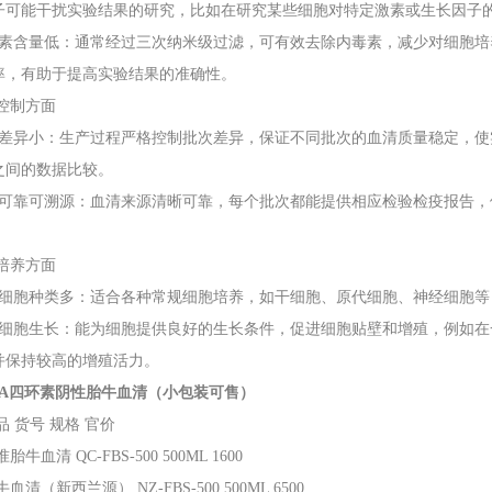
子可能干扰实验结果的研究，比如在研究某些细胞对特定激素或生长因子
 内毒素含量低：通常经过三次纳米级过滤，可有效去除内毒素，减少对细胞
率，有助于提高实验结果的准确性。
量控制方面
 批次差异小：生产过程严格控制批次差异，保证不同批次的血清质量稳定，
之间的数据比较。
 来源可靠可溯源：血清来源清晰可靠，每个批次都能提供相应检验检疫报告
。
胞培养方面
 适用细胞种类多：适合各种常规细胞培养，如干细胞、原代细胞、神经细胞
 利于细胞生长：能为细胞提供良好的生长条件，促进细胞贴壁和增殖，例如
并保持较高的增殖活力。
ATA四环素阴性胎牛血清（小包装可售）
品
货号
规格
官价
准胎牛血清
QC-FBS-500
500ML
1600
牛血清（新西兰源）
NZ-FBS-500
500ML
6500