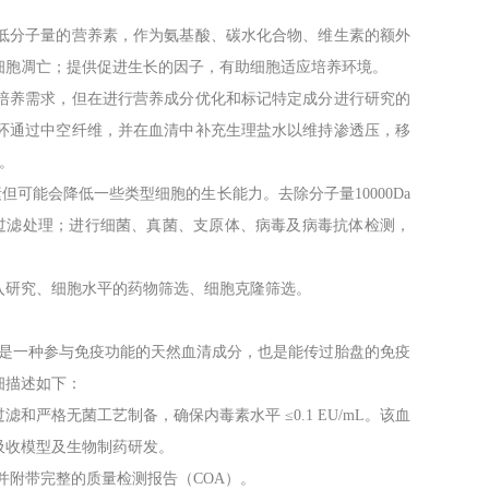
低分子量的营养素，作为氨基酸、碳水化合物、维生素的额外
细胞凋亡；提供促进生长的因子，有助细胞适应培养环境。
培养需求，但在进行营养成分优化和标记特定成分进行研究的
环通过中空纤维，并在血清中补充生理盐水以维持渗透压，移
等。
素但可能会降低一些类型细胞的生长能力。去除分子量10000Da
菌过滤处理；进行细菌、真菌、支原体、病毒及病毒抗体检测，
入研究、细胞水平的药物筛选、细胞克隆筛选。
，它是一种参与免疫功能的天然血清成分，也是能传过胎盘的免疫
细描述如下：
过滤和严格无菌工艺制备，确保内毒素水平 ≤0.1 EU/mL。该血
吸收模型及生物制药研发。
L，并附带完整的质量检测报告（COA）。