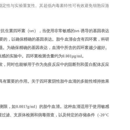
态稳定性与实验重复性。其超低内毒素特性可有效避免细胞应激
m)胎牛血清一般包含抗生素四环素（tet），当使用非常敏感的tet-诱导的基因表达
必要的，以确保精确的基因表达。胎牛血清会含有四环素，科研
题。为确保精确的基因表达，血清中所含的四环素越少越好。
实验中。四环素检测含量约为0.001µg/ml。
发，同时也能够用于作为免疫反应中的阻断剂和蛋白配体反应
具有重要的作用。关于四环素阴性胎牛血清的多能性维持效果
测限，如
0.001?g/ml）的胎牛血清。这种血清适用于使用敏感
滤、支原体检测和病毒筛查，以及特定的存储条件（-20°C