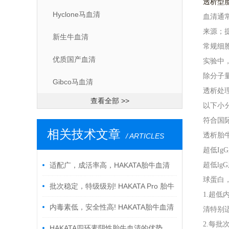
透析型
Hyclone马血清
血清通
来源；
新生牛血清
常规细
优质国产血清
实验中
除分子
Gibco马血清
透析处
查看全部 >>
以下小
符合国
相关技术文章
透析胎
/ ARTICLES
超低
IgG
适配广，成活率高，HAKATA胎牛血清
超低
l
球蛋白
QC-FBS-500优级，细胞培养好“搭子”
批次稳定，特级级别! HAKATA Pro 胎牛
1.超低
血清HN-FBS-500助力突破科研成果
内毒素低，安全性高! HAKATA胎牛血清
清特别
2.每批
（HB-FBS-500）再次助力顶刊
HAKATA四环素阴性胎牛血清的优势