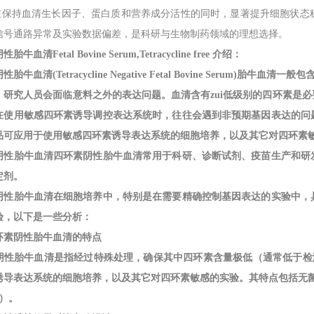
品在保持血清生长因子、蛋白质和营养成分活性的同时，显著提升细胞状
信号通路异常及实验数据偏差，是科研与生物制药领域的理想选择。
阴性胎牛血清
Fetal Bovine Serum,Tetracycline free 介绍：
阴性胎牛血清
(Tetracycline Negative Fetal Bovine Seru
，研究人员会面临意料之外的表达问题。血清含有zui低级别的四环素是
在使用敏感四环素诱导调控表达系统时，往往会遇到非预期基因表达的问
品可应用于使用敏感四环素诱导表达系统的细胞培养，以及其它对四环素敏感的
阴性胎牛血清四环素阴性胎牛血清常用于科研、诊断试剂、疫苗生产和研
定剂。
阴性胎牛血清在细胞培养中，特别是在需要精确控制基因表达的实验中，
验，以下是一些分析：
环素阴性胎牛血清的特点
阴性胎牛血清是指经过特殊处理，确保其中四环素含量极低（通常低于检
诱导表达系统的细胞培养，以及其它对四环素敏感的实验。其特点包括无菌过
C）。