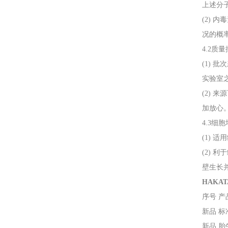
上述分
(2)
况的概
4.2质
(1)
实验室
(2)
加放心
4.3细
(1)
(2)
壁生长
HAK
序号
产
新品
标
新品
胎