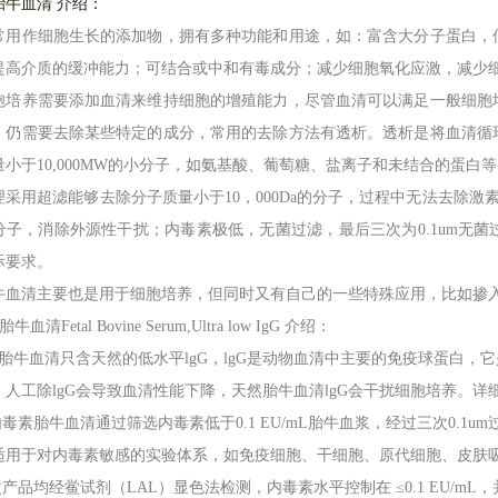
胎牛血清
介绍：
常用作细胞生长的添加物，拥有多种功能和用途，如：富含大分子蛋白，
提高介质的缓冲能力；可结合或中和有毒成分；减少细胞氧化应激，减少
胞培养需要添加血清来维持细胞的增殖能力，尽管血清可以满足一般细胞
，仍需要去除某些特定的成分，常用的去除方法有透析。透析是将血清循
量小于
10,000MW的小分子，如氨基酸、葡萄糖、盐离子和未结合的蛋白
理采用超滤能够去除分子质量小于
10，000Da的分子，过程中无法去除激
分子，消除外源性干扰；内毒素极低，无菌过滤，最后三次为0.1um无
际要求。
牛血清主要也是用于细胞培养，但同时又有自己的一些特殊应用，比如掺
胎牛血清Fetal Bovine Serum,Ultra low IgG 介绍：
gG胎牛血清只含天然的低水平lgG，lgG是动物血清中主要的免疫球蛋白
，人工除lgG会导致血清性能下降，天然胎牛血清lgG会干扰细胞培养。详
内毒素胎牛血清通过筛选内毒素低于0.1 EU/mL胎牛血浆，经过三次0.1um
适用于对内毒素敏感的实验体系，如免疫细胞、干细胞、原代细胞、皮肤
次产品均经鲎试剂（LAL）显色法检测，内毒素水平控制在 ≤0.1 EU/m