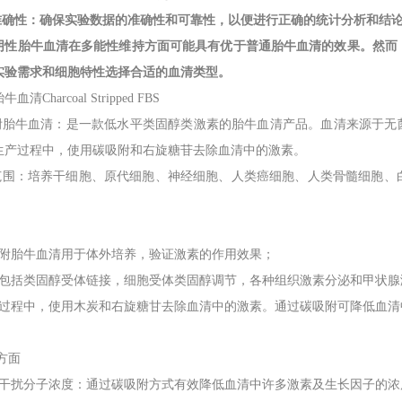
据准确性：确保实验数据的准确性和可靠性，以便进行正确的统计分析和结
阴性胎牛血清在多能性维持方面可能具有优于普通胎牛血清的效果。然而
实验需求和细胞特性选择合适的血清类型。
胎牛血清
Charcoal Stripped FBS
吸附胎牛血清：是一款低水平类固醇类激素的胎牛血清产品。血清来源于无菌
生产过程中，使用碳吸附和右旋糖苷去除血清中的激素。
用范围：培养干细胞、原代细胞、神经细胞、人类癌细胞、人类骨髓细胞
。
：
碳吸附胎牛血清用于体外培养，验证激素的作用效果；
 研究包括类固醇受体链接，细胞受体类固醇调节，各种组织激素分泌和甲状
 生产过程中，使用木炭和右旋糖甘去除血清中的激素。通过碳吸附可降低血
：
分方面
 降低干扰分子浓度：通过碳吸附方式有效降低血清中许多激素及生长因子的