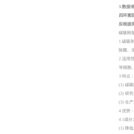
3.数
四环素
应根据
碳吸附
1.碳
除菌。
2.适
等细胞
3.特点
(1) 
(2)
(3)
4.优势
4.1成
(1)