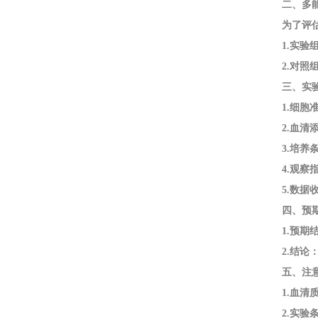
二、多
为了评
1.实
2.对
三、实
1.细
2.血
3.培
4.观
5.数
四、预
1.预
2.结
五、注
1.血
2.实