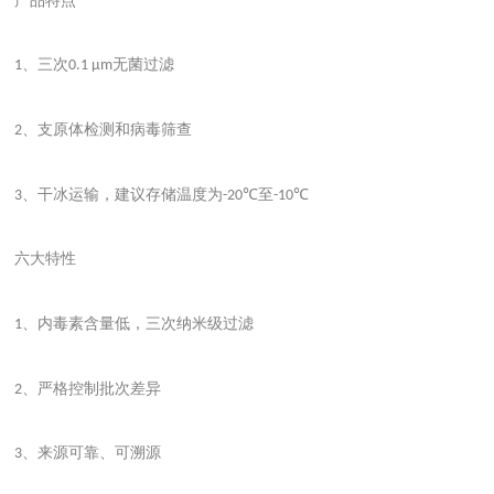
产品特点
、三次
无菌过滤
1
0.1 μm
、支原体检测和病毒筛查
2
、干冰运输，建议存储温度为
至
3
-20℃
-10℃
六大特性
、内毒素含量低，三次纳米级过滤
1
、严格控制批次差异
2
、来源可靠、可溯源
3