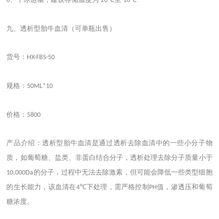
6
-20℃
-10℃
九、透析型胎牛血清（可单瓶出售）
货号：
HX-FBS-50
规格：
50ML*10
价格：
5800
产品介绍：透析型胎牛血清是通过透析去除血清中的一些小分子物
质，如葡萄糖、盐类、非蛋白结合分子，透析处理去除分子质量小于
的分子，过程中无法去除激素，但可能会降低一些类型细胞
10,000Da
的生长能力，该血清在
下处理，需严格控制
值，渗透压和葡萄
4℃
PH
糖浓度。