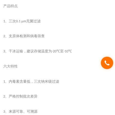
产品特点
、三次
无菌过滤
1
0.1 μm
、支原体检测和病毒筛查
2
、干冰运输，建议存储温度为
至
3
-20℃
-10℃
六大特性
、内毒素含量低，三次纳米级过滤
1
、严格控制批次差异
2
、来源可靠、可溯源
3