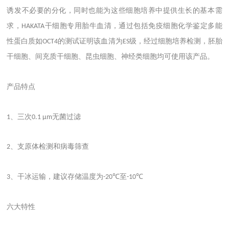
诱发不必要的分化，同时也能为这些细胞培养中提供生长的基本需
求，
干细胞专用胎牛血清，通过包括免疫细胞化学鉴定多能
HAKATA
性蛋白质如
的测试证明该血清为
级，经过细胞培养检测，胚胎
OCT4
ES
干细胞、间充质干细胞、昆虫细胞、神经类细胞均可使用该产品。
产品特点
、三次
无菌过滤
1
0.1 μm
、支原体检测和病毒筛查
2
、干冰运输，建议存储温度为
至
3
-20℃
-10℃
六大特性