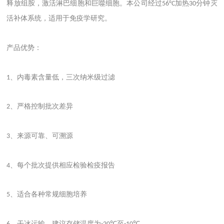
释放组胺，激活淋巴细胞和巨噬细胞。本公司经过
加热
分钟灭
56°C
30
活补体系统，适用于免疫学研究。
产品优势：
、内毒素含量低，三次纳米级过滤
1
、严格控制批次差异
2
、来源可靠、可溯源
3
、每个批次提供相应检验检疫报告
4
、适合各种常规细胞培养
5
、干冰运输，建议存储温度为
至