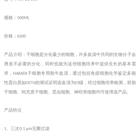
规格：
500ML
价格：
6200
产品介绍：干细胞是分化最少的细胞，许多血清中共同的生物分子会
诱发不必要的分化，同时也能为这些细胞培养中提供生长的基本需
求，
干细胞专用胎牛血清，通过包括免疫细胞化学鉴定多能
HAKATA
性蛋白质如
的测试证明该血清为
级，经过细胞培养检测，胚胎
OCT4
ES
干细胞、间充质干细胞、昆虫细胞、神经类细胞均可使用该产品。
产品特点
、三次
无菌过滤
1
0.1 μm