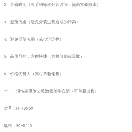
、节省时间（可节约每次分装时间，提高实验效率）
2
、避免污染（避免分装过程造成的污染）
3
、避免反复冻融（减少沉淀物）
4
、品质可控，方便快捷（直接倾倒或吸取）
5
、价格优势大（亦可单瓶销售）
6
十一、活性碳吸附去雌激素胎牛血清（可单瓶出售）
货号：
HT-FBS-50
规格：
50ML*10