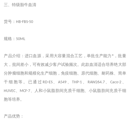
三、特级胎牛血清
货号：
HB-FBS-50
规格：
50ML
产品介绍：进口血源，采用大容量混合工艺，单批生产能力*，批量
大，批间差小，可有效减少客户试验频次。此款血清适合培养绝大部
分肿瘤细胞和规模化生产细胞，免疫细胞、原代细胞、耐药株、简单
干细胞等。已通过
、
、
、
、
、
RD-ES
A549
THP-1
RAW264.7
Caco-2
、
、人和小鼠脂肪间充质干细胞、小鼠脂肪间充质干细
HUVEC
MCF-7
胞等培养。
产品优势：