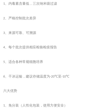
、内毒素含量低，三次纳米级过滤
1
、严格控制批次差异
2
、来源可靠、可溯源
3
、每个批次提供相应检验检疫报告
4
、适合各种常规细胞培养
5
、干冰运输，建议存储温度为
至
6
-20℃
-10℃
六大优势
、免分装（人性化包装，使用方便安全）
1