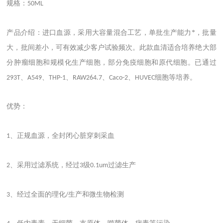
规格：
50ML
产品介绍：进口血源，采用大容量混合工艺，单批生产能力*，批量
大，批间差小，可有效减少客户试验频次。此款血清适合培养绝大部
分肿瘤细胞和规模化生产细胞，部分免疫细胞和原代细胞。已通过
、
、
、
、
、
细胞等培养。
293T
A549
THP-1
RAW264.7
Caco-2
HUVEC
优势：
、正规血源，全封闭心脏穿刺采血
1
、采用过滤系统，经过
级
过滤生产
2
3
0.1um
、经过全面的理化
生产和微生物检测
3
/