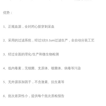
优势：
、正规血源，全封闭心脏穿刺采血
1
、采用的过滤系统，经过
次
过滤生产，全自动分装工艺
2
3
0.1um
、经过全面的理化
生产和微生物检测
3
/
、低内毒素，无细菌、支原体、噬菌体、病毒等污染
4
、无外源添加因子，不含激素、抗生素等
5
、批次差异性小，提供每个批次质检报告
6