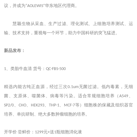
议，并成为
华东地区代理商。
“AOLEWIS“
慧颖生物从采血、生产过滤、理化测试、上细胞培养测试、运
输、技术支持，重视每一个环节，助力中国科研的突飞猛进。
新品发布
：
、类胎牛血清 货号：
1
QC-FBS-500
精选内能古纯正血源，经过三次
无菌过滤。低内毒素，无细
0.1um
菌、支原体、噬菌体、病毒等污染。适合常规细胞培养（
、
A549
、
、
、
、
等）细胞株的保藏及组织器官
SP2/0
CHO
HEK293
THP-1
MCF-7
培养、单抗研制、绝大多数肿瘤细胞的培养。
开学价
尝鲜价：
元
送
瓶细胞消化液
1299
+
1