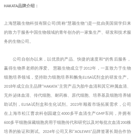
品牌介绍：
HAKATA
上海慧颖生物科技有限公司
简称
慧颖生物
是一批由美国留学归来
(
“
")
的致力于服务中国生物领域的青年创办的一家集生产、研发和技术服
务的生物公司。
公司自创办以来，以优质的产品、快捷的速度和*的售后服务，
赢得生物界老师的厚爱。
慧颖生物成立于
年，一直致力于生物
2012
细胞培养领域，坚持助力细胞培养和酶免
试剂盒的研发生产。
ELISA
年成立自主品牌
主营产品为胎牛血清和其它种属血清、
2018
“HAKATA"
无外泌体血清、传代细胞、耐药株、原代细胞、培养基及细胞培养辅
助试剂，
试剂盒和生化试剂。
年顺着市场拓展需求，公司
ELISA
2023
在上海市松江曹农科创园建立
多平血清生产
车间，并拥有
4000
GMP
多平细胞保藏细胞房用于细胞传代和研究以及对每批次血清
株
600
200
培养的验证和测试。
年公司又和
品牌签署长期合作协
2024
“AOLEWIS“