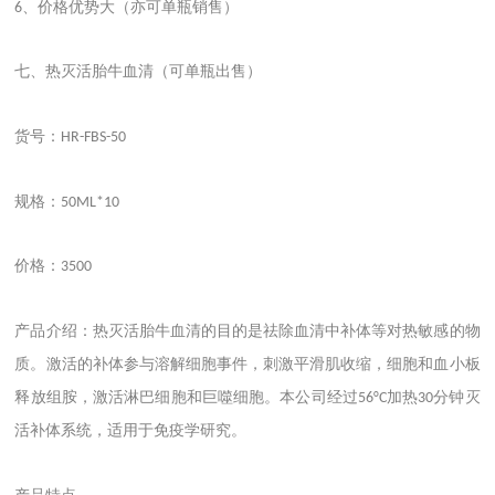
、价格优势大（亦可单瓶销售）
6
七、热灭活胎牛血清（可单瓶出售）
货号：
HR-FBS-50
规格：
50ML*10
价格：
3500
产品介绍：热灭活胎牛血清的目的是祛除血清中补体等对热敏感的物
质。激活的补体参与溶解细胞事件，刺激平滑肌收缩，细胞和血小板
释放组胺，激活淋巴细胞和巨噬细胞。本公司经过
加热
分钟灭
56°C
30
活补体系统，适用于免疫学研究。