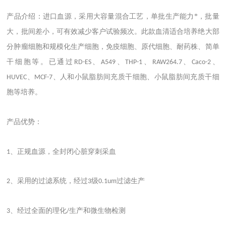
产品介绍：进口血源，采用大容量混合工艺，单批生产能力*，批量
大，批间差小，可有效减少客户试验频次。此款血清适合培养绝大部
分肿瘤细胞和规模化生产细胞，免疫细胞、原代细胞、耐药株、简单
干细胞等。已通过
、
、
、
、
、
RD-ES
A549
THP-1
RAW264.7
Caco-2
、
、人和小鼠脂肪间充质干细胞、小鼠脂肪间充质干细
HUVEC
MCF-7
胞等培养。
产品优势：
、正规血源，全封闭心脏穿刺采血
1
、采用的过滤系统，经过
级
过滤生产
2
3
0.1um
、经过全面的理化
生产和微生物检测
3
/