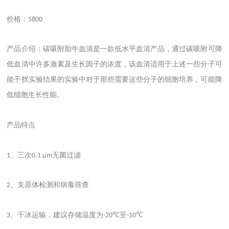
价格：
5800
产品介绍：碳吸附胎牛血清是一款低水平血清产品，通过碳吸附可降
低血清中许多激素及生长因子的浓度
，该血清适用于上述一些分子可
能干扰实验结果的实验中对于那些需要这些分子的细胞培养，可能降
低细胞生长性能。
产品特点
、三次
无菌过滤
1
0.1 μm
、支原体检测和病毒筛查
2
、干冰运输，建议存储温度为
至
3
-20℃
-10℃