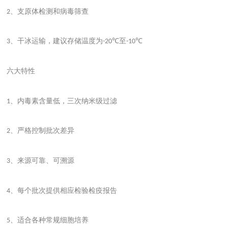
、支原体检测和病毒筛查
2
、干冰运输，建议存储温度为
至
3
-20℃
-10℃
六大特性
、内毒素含量低，三次纳米级过滤
1
、严格控制批次差异
2
、来源可靠、可溯源
3
、每个批次提供相应检验检疫报告
4
、适合各种常规细胞培养
5