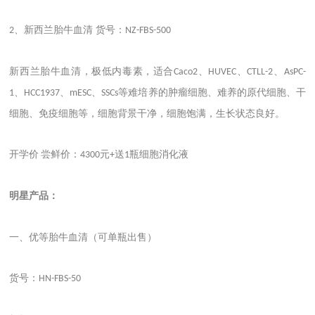
、新西兰胎牛血清 货号：
2
NZ-FBS-500
新西兰胎牛血清，极低内毒素，适合
、
、
、
Caco2
HUVEC
CTLL-2
AsPC-
、
、
、
等难培养的肿瘤细胞、难养的原代细胞、干
1
HCC1937
mESC
SSCs
细胞、免疫细胞等，细胞背景干净，细胞饱满，生长状态良好。
开学价
尝鲜价：
元
送
瓶细胞消化液
4300
+
1
明星产品：
一、优等胎牛血清（可单瓶出售）
货号：
HN-FBS-50