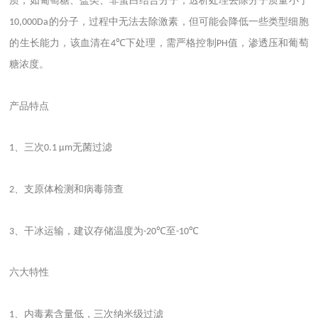
质，如葡萄糖、盐类、非蛋白结合分子，透析处理去除分子质量小于
的分子，过程中无法去除激素，但可能会降低一些类型细胞
10,000Da
的生长能力，该血清在
下处理，需严格控制
值，渗透压和葡萄
4℃
PH
糖浓度。
产品特点
、三次
无菌过滤
1
0.1 μm
、支原体检测和病毒筛查
2
、干冰运输，建议存储温度为
至
3
-20℃
-10℃
六大特性
、内毒素含量低，三次纳米级过滤
1