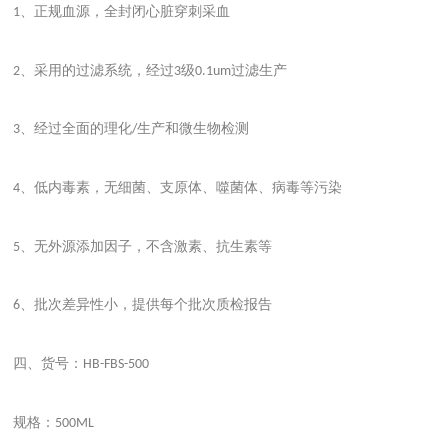
、正规血源，全封闭心脏穿刺采血
1
、采用的过滤系统，经过
级
过滤生产
2
3
0.1um
、经过全面的理化
生产和微生物检测
3
/
、低内毒素，无细菌、支原体、噬菌体、病毒等污染
4
、无外源添加因子，不含激素、抗生素等
5
、批次差异性小，提供每个批次质检报告
6
四、货号：
HB-FBS-500
规格：
500ML