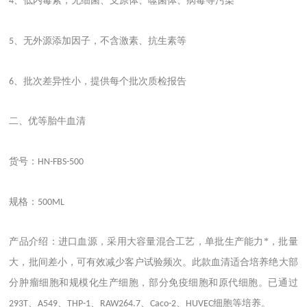
、低内毒素，无细菌、支原体、噬菌体、病毒等污染
4
、无外源添加因子，不含激素、抗生素等
5
、批次差异性小，提供每个批次质检报告
6
二、优等胎牛血清
货号：
HN-FBS-500
规格：
500ML
产品介绍：进口血源，采用大容量混合工艺，单批生产能力*，批量
大，批间差小，可有效减少客户试验频次。此款血清适合培养绝大部
分肿瘤细胞和规模化生产细胞，部分免疫细胞和原代细胞。已通过
、
、
、
、
、
细胞等培养。
293T
A549
THP-1
RAW264.7
Caco-2
HUVEC