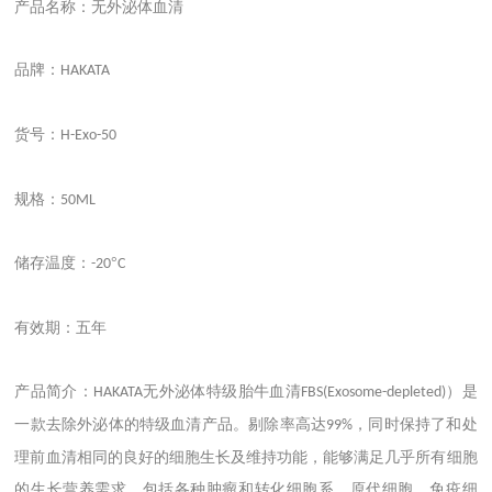
产品名称：无外泌体血清
品牌：
HAKATA
货号：
H-Exo-50
规格：
50ML
储存温度：
°
-20
C
有效期：五年
产品简介：
无外泌体特级胎牛血清
）是
HAKATA
FBS(Exosome-depleted)
一款去除外泌体的特级血清产品。剔除率高达
，同时保持了和处
99%
理前血清相同的良好的细胞生长及维持功能，能够满足几乎所有细胞
的生长营养需求，包括各种肿瘤和转化细胞系、原代细胞、免疫细