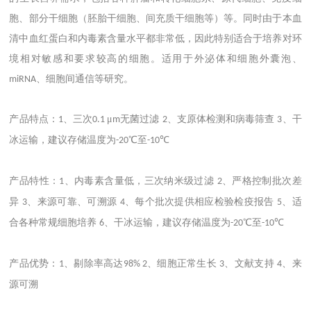
胞、部分干细胞（胚胎干细胞、间充质干细胞等）等。同时由于本血
清中血红蛋白和内毒素含量水平都非常低，因此特别适合于培养对环
境相对敏感和要求较高的细胞。适用于外泌体和细胞外囊泡、
、细胞间通信等研究。
miRNA
产品特点：
、三次
μ
无菌过滤
、支原体检测和病毒筛查
、干
1
0.1
m
2
3
冰运输，建议存储温度为
℃至
℃
-20
-10
产品特性：
、内毒素含量低，三次纳米级过滤
、严格控制批次差
1
2
异
、来源可靠、可溯源
、每个批次提供相应检验检疫报告
、适
3
4
5
合各种常规细胞培养
、干冰运输，建议存储温度为
℃至
℃
6
-20
-10
产品优势：
、剔除率高达
、细胞正常生长
、文献支持
、来
1
98% 2
3
4
源可溯