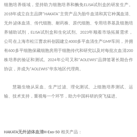
细胞培养领域，坚持助力细胞培养和酶免
试剂盒的研发生产。
ELISA
年成立自主品牌
主营产品为胎牛血清和其它种属血清、
2018
“HAKATA"
无外泌体血清、传代细胞、耐药株、原代细胞、专用培养基及细胞培
养辅助试剂，
试剂盒和生化试剂。
年顺着市场拓展需求，
ELISA
2023
公司在上海市松江曹农科创园建立
多平血清生产
车间，并拥
4000
GMP
有
多平细胞保藏细胞房用于细胞传代和研究以及对每批次血清
600
200
株培养的验证和测试。
年公司又和
品牌签署长期合作
2024
“AOLEWIS“
协议，并成为
华东地区代理商。
“AOLEWIS“
慧颖生物从采血、生产过滤、理化测试、上细胞培养测试、运
输、技术支持，重视每一个环节，助力中国科研的突飞猛进。
无外泌体血清
相关产品：
HAKATA
H-Exo-50