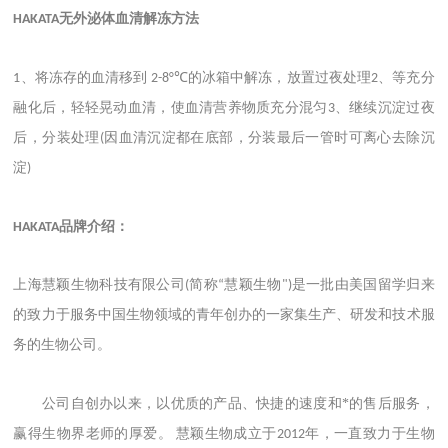
无外泌体血清
解冻方法
HAKATA
、
将冻存的血清移到
的冰箱中解冻，放置过夜处理
、等充分
1
2-8°℃
2
融化后，轻轻晃动血清，使血清营养物质充分混匀
、继续沉淀过夜
3
后，分装处理
因血清沉淀都在底部，分装最后一管时可离心去除沉
(
淀
)
品牌介绍：
HAKATA
上海慧颖生物科技有限公司
简称
慧颖生物
是一批由美国留学归来
(
“
")
的致力于服务中国生物领域的青年创办的一家集生产、研发和技术服
务的生物公司。
公司自创办以来，以优质的产品、快捷的速度和*的售后服务，
赢得生物界老师的厚爱。
慧颖生物成立于
年，一直致力于生物
2012