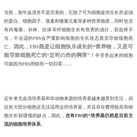
当然，胎牛血清并不是完美的，它除了可为细胞提供生长所必须
的蛋白、细胞因子、激素和微量元素等多种营养物质，同时也含
有内毒素、补体、抗体等对细胞生长有危害的成分，若选择不
当，不合适的FBS会严重影响细胞的生长状态甚至导致细胞死
因此，FBS既是让细胞快乐成长的*营养物，又是可
亡。
能导致细胞死亡的“定时の炸的啊弹”！
辛苦养起来的细胞
可能因为FBS用错而一切归零……
近年来无血清培养基和非动物来源的培养基越来越受到关注，但
目前大部分细胞还无法适用这些培养基，并且存在费用较高和细
胞生长较缓慢的缺点，因此，
含有FBS的*培养基仍然是目前主
流的细胞培养体系
。