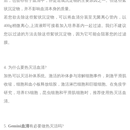
后，也会存在于血清中，亦是造成沉淀物的主要原因之一。但这些絮
状沉淀物，并不影响血清本身的质量。
若您欲去除这些絮状沉淀物，可以将血清分装至无菌离心管内，以
400g稍微离心,上清液即可接着加入培养基内一起过滤。我们不建议
您以过滤的方法去除这些絮状沉淀物，因为它可能会阻塞您的过滤
膜。
4. 为什么要热灭活血清?
加热可以灭活补体系统。激活的补体参与溶解细胞事件，刺激平滑肌
收缩，细胞和血小板释放组胺，激活淋巴细胞和巨噬细胞。在免疫学
研究，培养ES细胞，昆虫细胞和平滑肌细胞时，推荐使用热灭活血
清。
5.
Gemini血清
有必要做热灭活吗?