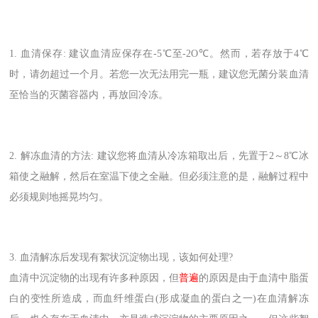
1. 血清保存: 建议血清应保存在-5℃至-2O℃。然而，若存放于4℃
时，请勿超过一个月。若您一次无法用完一瓶，建议您无菌分装血清
至恰当的灭菌容器内，再放回冷冻。
2. 解冻血清的方法: 建议您将血清从冷冻箱取出后，先置于2～8℃冰
箱使之融解，然后在室温下使之全融。但必须注意的是，融解过程中
必须规则地摇晃均匀。
3. 血清解冻后发现有絮状沉淀物出现，该如何处理?
血清中沉淀物的出现有许多种原因，但
普遍
的原因是由于血清中脂蛋
白的变性所造成，而血纤维蛋白(形成凝血的蛋白之一)在血清解冻