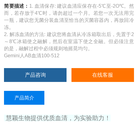
简要描述：
1. 血清保存: 建议血清应保存在-5℃至-2O℃。然
而，若存放于4℃时，请勿超过一个月。若您一次无法用完
一瓶，建议您无菌分装血清至恰当的灭菌容器内，再放回冷
冻。
2. 解冻血清的方法: 建议您将血清从冷冻箱取出后，先置于2
～8℃冰箱使之融解，然后在室温下使之全融。但必须注意
的是，融解过程中必须规则地摇晃均匀。
Gemini人AB血清100-512
产品咨询
在线客服
产品简介
慧颖生物提供优质血清，为实验助力！