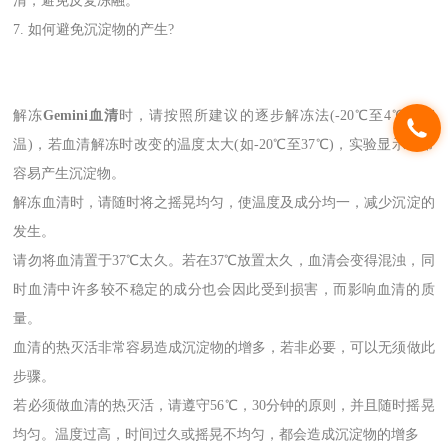
清，避免反复冻融。
7. 如何避免沉淀物的产生?
解冻
Gemini血清
时，请按照所建议的逐步解冻法(-20℃至4℃至室
温)，若血清解冻时改变的温度太大(如-20℃至37℃)，实验显示非常
容易产生沉淀物。
解冻血清时，请随时将之摇晃均匀，使温度及成分均一，减少沉淀的
发生。
请勿将血清置于37℃太久。若在37℃放置太久，血清会变得混浊，同
时血清中许多较不稳定的成分也会因此受到损害，而影响血清的质
量。
血清的热灭活非常容易造成沉淀物的增多，若非必要，可以无须做此
步骤。
若必须做血清的热灭活，请遵守56℃，30分钟的原则，并且随时摇晃
均匀。温度过高，时间过久或摇晃不均匀，都会造成沉淀物的增多