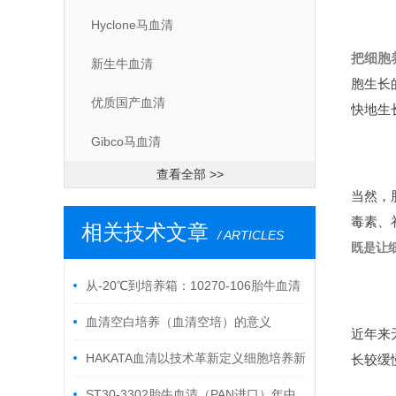
Hyclone马血清
把细胞
新生牛血清
胞生长
优质国产血清
快地生
Gibco马血清
查看全部 >>
当然，
毒素、
相关技术文章
/ ARTICLES
既是让
从-20℃到培养箱：10270-106胎牛血清
的“全流程活性守护”指南
血清空白培养（血清空培）的意义
近年来
HAKATA血清以技术革新定义细胞培养新
长较缓
标准
ST30-3302胎牛血清（PAN进口）年中