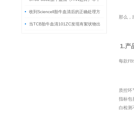
大促
收到Sciencell胎牛血清后的正确处理方
那么，
法
当TCB胎牛血清101ZC发现有絮状物出
现，该如何处理
1.
每款F
质控环
指标包
白检测不