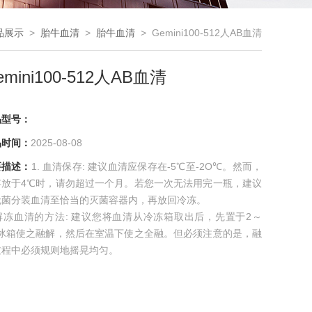
品展示
>
胎牛血清
>
胎牛血清
> Gemini100-512人AB血清
emini100-512人AB血清
品型号：
品时间：
2025-08-08
要描述：
1. 血清保存: 建议血清应保存在-5℃至-2O℃。然而，
存放于4℃时，请勿超过一个月。若您一次无法用完一瓶，建议
无菌分装血清至恰当的灭菌容器内，再放回冷冻。
 解冻血清的方法: 建议您将血清从冷冻箱取出后，先置于2～
℃冰箱使之融解，然后在室温下使之全融。但必须注意的是，融
过程中必须规则地摇晃均匀。
ini100-512人AB血清