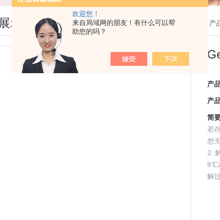
欢迎您！
展示
来自局域网的朋友！有什么可以帮
您现在的位置：
首页
>
产
助您的吗？
G
产
产
简
若
您
2.
8
解
Gem