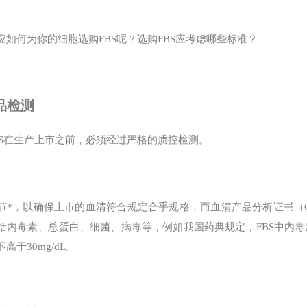
应如何为你的细胞选购FBS呢？选购FBS应考虑哪些标准？
产品检测
BS在生产上市之前，必须经过严格的质控检测。
节*，以确保上市的血清符合规定合乎规格，而血清产品分析证书（C
括内毒素、总蛋白、细菌、病毒等，例如我国药典规定，FBS中内毒素含量应
高于30mg/dL。