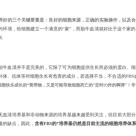
养好的三个关键要素是：良好的细胞来源，正确的实验操作，以及合
的环境，给细胞建立一个满意的“家”，而胎牛血清就好比于这个家
长
胎牛血清并不是完美的，它除了可为细胞提供生长所必须的蛋白、细
补体、抗体等对细胞生长有危害的成分，若选择不当，不合适的FBS
辛
细胞快乐成长的*营养物，又是可能导致细胞死亡的“定时の炸的啊弹”！
无血清培养基和非动物来源的培养基越来越受到关注，但目前大部分
慢的缺点，因此，
含有FBS的*培养基仍然是目前主流的细胞培养体